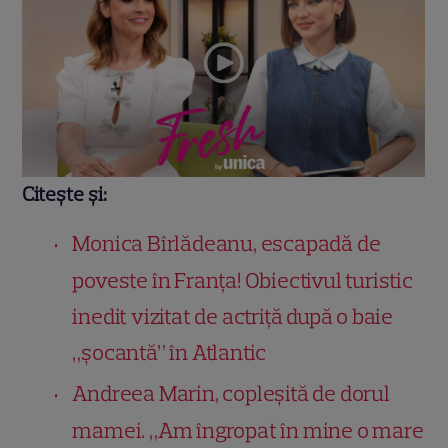
Citește și:
Monica Bîrlădeanu, escapadă de
poveste în Franța! Obiectivul turistic
inedit vizitat de actriță după o baie
„șocantă” în Atlantic
Andreea Marin, copleșită de dorul
mamei. „Am îngropat în mine o mare