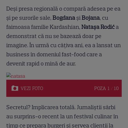
Deși presa regională o compară adesea pe ea
și pe surorile sale,
Bogdana
și
Bojana
, cu
faimoasa familie Kardashian,
Natașa Rodić
a
demonstrat că nu se bazează doar pe
imagine. În urmă cu câțiva ani, ea a lansat un
business în domeniul fast-food care a
devenit rapid o mină de aur.
VEZI
FOTO
POZA
1 / 10
Secretul? Implicarea totală. Jurnaliștii sârbi
au surprins-o recent la un festival culinar în
timp ce prepara burgeri și servea clienții la