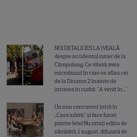
NOI DETALII IES LA IVEALĂ
despre accidentul rutier de la
Câmpulung. Ce viteză avea
microbuzul în care se aflau cei
de la Dinamo 2 înainte de
intrarea în curbă: "A venit în..."
Un nou concurent intră în
„Casa iubirii” și face furori
printre fete! Nu ratați ediția de
sâmbătă, 1 august, difuzată de