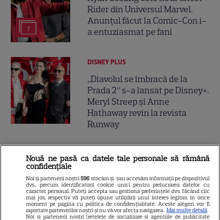
Rider din Universul Marvel.
Anunțul făcut la Comic-Con i-
7
a entuziasmat pe fani
DISNEY PLUS
„Diavolul se îmbracă de la
Prada 2” s-a lansat pe Disney+.
Meryl Streep și Anne
Hathaway revin la revista
Runway
VEDETE STRĂINE
Nouă ne pasă ca datele tale personale să rămână
confidențiale
Meryl Streep, gest
impresionant pentru Anne
Noi și partenerii noștri
596
stocăm și/sau accesăm informații pe dispozitivul
dvs., precum identificatorii cookie unici pentru prelucrarea datelor cu
Hathaway și Emily Blunt la
caracter personal. Puteți accepta sau gestiona preferințele dvs. făcând clic
mai jos, respectiv vă puteți opune utilizării unui interes legitim în orice
9
„Diavolul se îmbracă de la
moment pe pagina cu politica de confidențialitate. Aceste alegeri vor fi
raportate partenerilor noștri și nu vă vor afecta navigarea.
Mai multe detalii
Prada 2”. Ce salarii ar fi primit
Noi si partenerii nostri (retelele de socializare si agentiile de publicitate