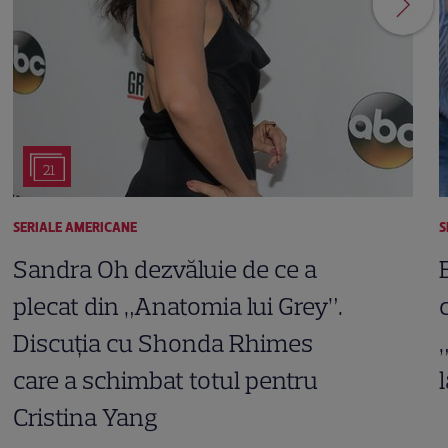
21
SERIALE AMERICANE
S
Sandra Oh dezvăluie de ce a
plecat din „Anatomia lui Grey”.
Discuția cu Shonda Rhimes
care a schimbat totul pentru
Cristina Yang