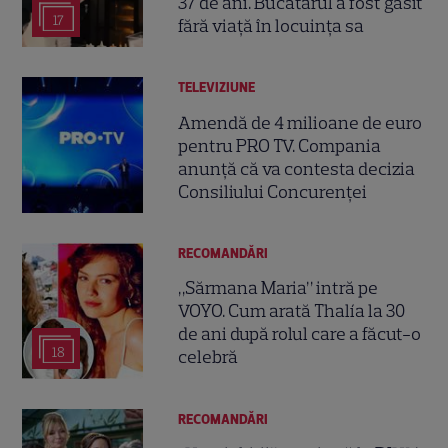
37 de ani. Bucătarul a fost găsit
17
fără viață în locuința sa
TELEVIZIUNE
Amendă de 4 milioane de euro
pentru PRO TV. Compania
anunță că va contesta decizia
Consiliului Concurenței
RECOMANDĂRI
„Sărmana Maria” intră pe
VOYO. Cum arată Thalía la 30
de ani după rolul care a făcut-o
18
celebră
RECOMANDĂRI