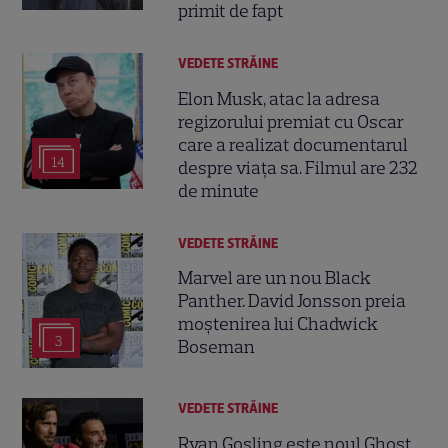
primit de fapt
VEDETE STRĂINE
Elon Musk, atac la adresa
regizorului premiat cu Oscar
care a realizat documentarul
14
despre viața sa. Filmul are 232
de minute
VEDETE STRĂINE
Marvel are un nou Black
Panther. David Jonsson preia
moștenirea lui Chadwick
3
Boseman
VEDETE STRĂINE
Ryan Gosling este noul Ghost