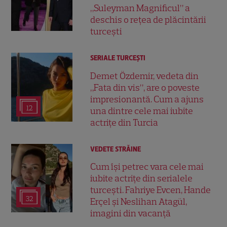
„Suleyman Magnificul” a
deschis o rețea de plăcintării
turcești
SERIALE TURCEŞTI
Demet Özdemir, vedeta din
„Fata din vis”, are o poveste
impresionantă. Cum a ajuns
12
una dintre cele mai iubite
actrițe din Turcia
VEDETE STRĂINE
Cum își petrec vara cele mai
iubite actrițe din serialele
turcești. Fahriye Evcen, Hande
32
Erçel și Neslihan Atagül,
imagini din vacanță