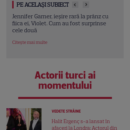
PE ACELAȘI SUBIECT
cu
Eren Kasikci, fost câștigător MasterChef
Prin
e
Turcia, a murit la 37 de ani. Bucătarul a
cu d
fost găsit fără viață în locuința sa
înce
Citește mai multe
Citeș
Actorii turci ai
momentului
VEDETE STRĂINE
Halit Ergenç s-a lansat în
afaceri la Londra: Actorul din