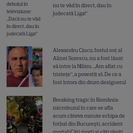
nu te văd în direct, dau în
judecată Liga!”
Alexandru Ciucu, fostul soț al
Alinei Sorescu, nu a fost lăsat
să intre la Nibiru. „Am aflat cu
tristețe”, a povestit el. De ce a
fost întors din drum designerul
Breaking tragic în România:
microbuzul în care se afla
acum câteva minute echipa de
fotbal din București, accident
mortal! Câți morți și câți răniți