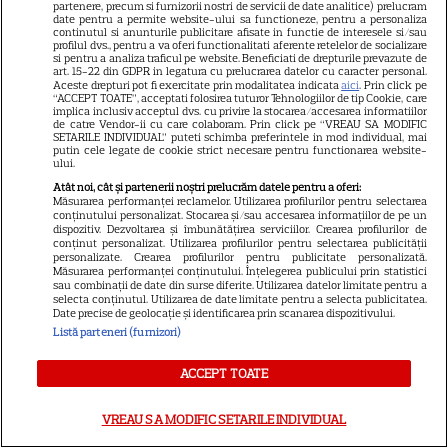
actrițele
partenere, precum si furnizorii nostri de servicii de date analitice) prelucram
date pentru a permite website-ului sa functioneze, pentru a personaliza
continutul si anunturile publicitare afisate in functie de interesele si/sau
profilul dvs., pentru a va oferi functionalitati aferente retelelor de socializare
si pentru a analiza traficul pe website. Beneficiati de drepturile prevazute de
VEDETE STRĂINE
art. 15-22 din GDPR in legatura cu prelucrarea datelor cu caracter personal.
Aceste drepturi pot fi exercitate prin modalitatea indicata
aici
. Prin click pe
Tom Holland, decizie radicală
“ACCEPT TOATE”, acceptati folosirea tuturor Tehnologiilor de tip Cookie, care
implica inclusiv acceptul dvs. cu privire la stocarea/accesarea informatiilor
pentru noul său film! Ce
de catre Vendor-ii cu care colaboram. Prin click pe “VREAU SA MODIFIC
SETARILE INDIVIDUAL” puteti schimba preferintele in mod individual, mai
promisiune a făcut actorul
putin cele legate de cookie strict necesare pentru functionarea website-
13
după momentele virale în care
ului.
a făcut senzație prin dans
Atât noi, cât și partenerii noștri prelucrăm datele pentru a oferi:
Măsurarea performanței reclamelor. Utilizarea profilurilor pentru selectarea
conținutului personalizat. Stocarea și/sau accesarea informațiilor de pe un
dispozitiv. Dezvoltarea și îmbunătățirea serviciilor. Crearea profilurilor de
SKYSHOWTIME
conținut personalizat. Utilizarea profilurilor pentru selectarea publicității
personalizate. Crearea profilurilor pentru publicitate personalizată.
Scarlett Johansson și Kristin
Măsurarea performanței conținutului. Înțelegerea publicului prin statistici
sau combinații de date din surse diferite. Utilizarea datelor limitate pentru a
Scott Thomas, din nou mamă
selecta conținutul. Utilizarea de date limitate pentru a selecta publicitatea.
Date precise de geolocație și identificarea prin scanarea dispozitivului.
și fiică pe ecran în „My
Listă parteneri (furnizori)
13
Mother's Wedding”. Când
apare filmul pe SkyShowtime
ACCEPT TOATE
PRIME VIDEO
VREAU SA MODIFIC SETARILE INDIVIDUAL