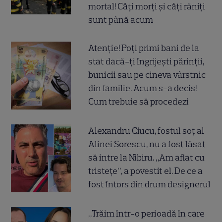
mortal! Câți morți și câți răniți
sunt până acum
Atenție! Poți primi bani de la
stat dacă-ți îngrijești părinții,
bunicii sau pe cineva vârstnic
din familie. Acum s-a decis!
Cum trebuie să procedezi
Alexandru Ciucu, fostul soț al
Alinei Sorescu, nu a fost lăsat
să intre la Nibiru. „Am aflat cu
tristețe”, a povestit el. De ce a
fost întors din drum designerul
„Trăim într-o perioadă în care