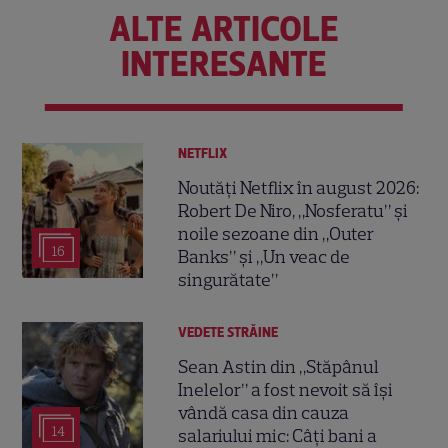
ALTE ARTICOLE
INTERESANTE
NETFLIX
Noutăți Netflix în august 2026:
Robert De Niro, „Nosferatu” și
noile sezoane din „Outer
16
Banks” și „Un veac de
singurătate”
VEDETE STRĂINE
Sean Astin din „Stăpânul
Inelelor” a fost nevoit să își
vândă casa din cauza
14
salariului mic: Câți bani a