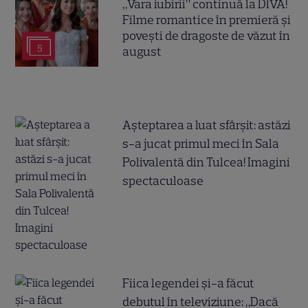
„Vara iubirii” continuă la DIVA!
Filme romantice în premieră și
povești de dragoste de văzut în
5
august
Așteptarea a luat sfârșit: astăzi
s-a jucat primul meci în Sala
Polivalentă din Tulcea! Imagini
spectaculoase
Fiica legendei și-a făcut
debutul în televiziune: „Dacă