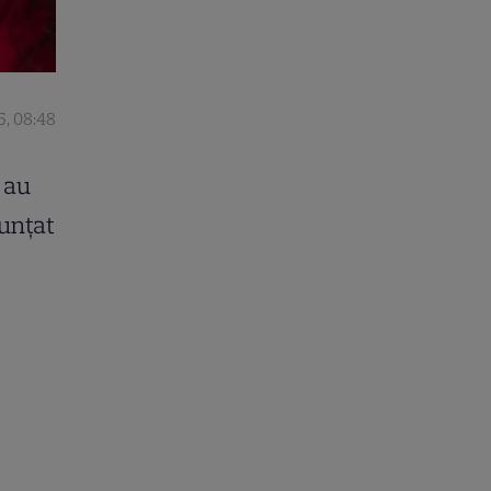
5, 08:48
u au
nunțat