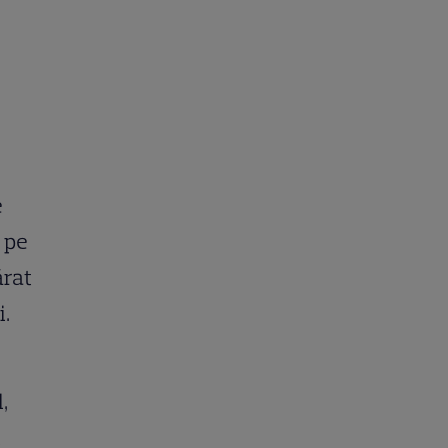
e
e pe
ărat
i.
,
i