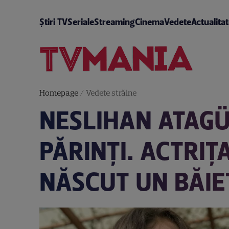
Știri TV
Seriale
Streaming
Cinema
Vedete
Actualita
Homepage
/
Vedete străine
NESLIHAN ATAGÜ
PĂRINȚI. ACTRIȚ
NĂSCUT UN BĂIE