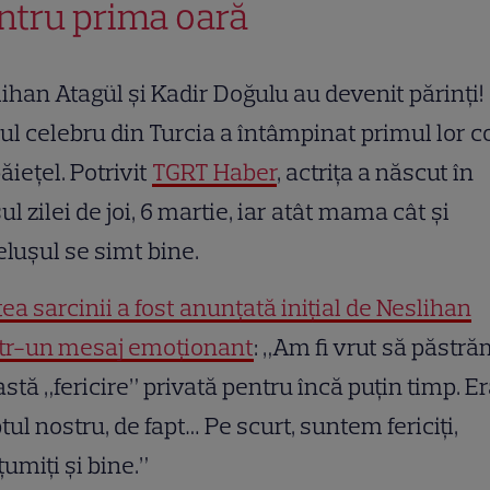
ntru prima oară
ihan Atagül și Kadir Doğulu au devenit părinți!
ul celebru din Turcia a întâmpinat primul lor co
ăiețel. Potrivit
TGRT Haber
, actrița a născut în
ul zilei de joi, 6 martie, iar atât mama cât și
lușul se simt bine.
ea sarcinii a fost anunțată inițial de Neslihan
ntr-un mesaj emoționant
: „Am fi vrut să păstr
stă „fericire” privată pentru încă puțin timp. Er
tul nostru, de fapt… Pe scurt, suntem fericiți,
umiți și bine.”