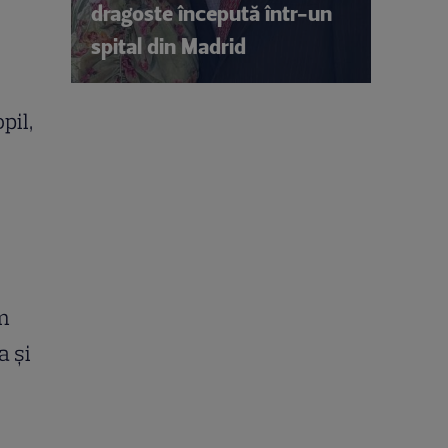
dragoste începută într-un
spital din Madrid
pil,
ăm
a și