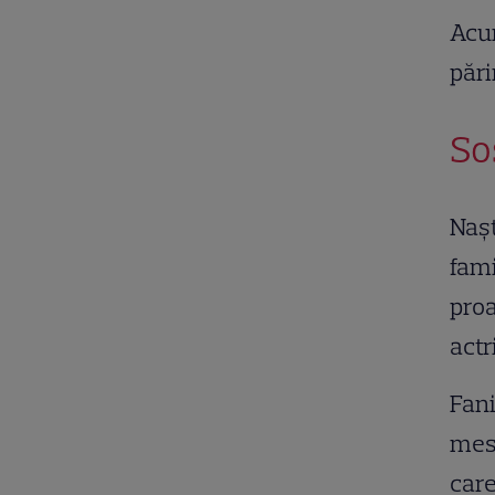
Acu
pări
So
Nașt
fami
proa
actr
Fani
mesa
care