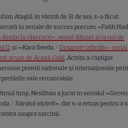
ihan Atagül, în vârstă de 31 de ani, s-a făcut
rcată în seriale de succes precum «Fatih Har
 destin la răscruce», serial difuzat și la noi de
al D
, și «Kara Sevda /
Dragoste infinită», serial
uzat acum de Acasă Gold
. Actrița a câștigat
roase premii naționale și internaționale pen
rpretările sale remarcabile.
ltimul timp, Neslihan a jucat în serialul «Gecen
da / Sărutul otrăvit», dar s-a retras pentru a 
entra asupra sarcinii.