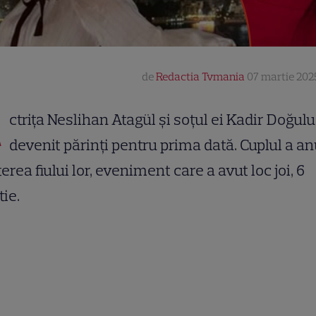
de
Redactia Tvmania
07 martie 202
A
ctrița Neslihan Atagül și soțul ei Kadir Doğul
devenit părinți pentru prima dată. Cuplul a a
erea fiului lor, eveniment care a avut loc joi, 6
ie.