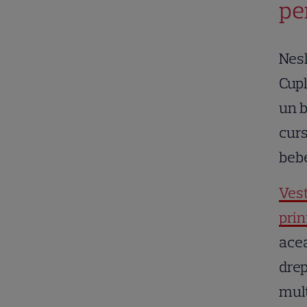
pe
Nesl
Cupl
un b
curs
bebe
Vest
pri
acea
drep
mulț