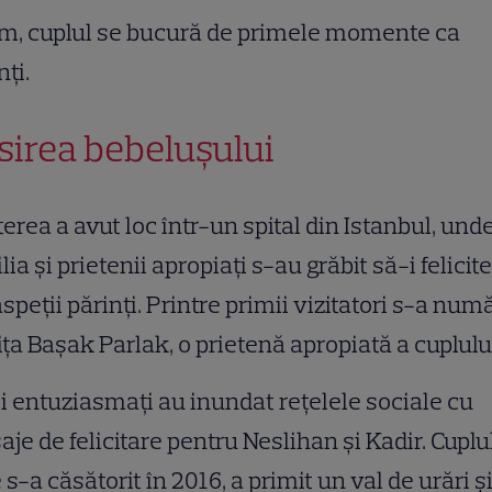
m, cuplul se bucură de primele momente ca
nți.
sirea bebelușului
erea a avut loc într-un spital din Istanbul, und
lia și prietenii apropiați s-au grăbit să-i felicit
speții părinți. Printre primii vizitatori s-a num
ița Başak Parlak, o prietenă apropiată a cuplulu
i entuziasmați au inundat rețelele sociale cu
je de felicitare pentru Neslihan și Kadir. Cuplul
 s-a căsătorit în 2016, a primit un val de urări ș