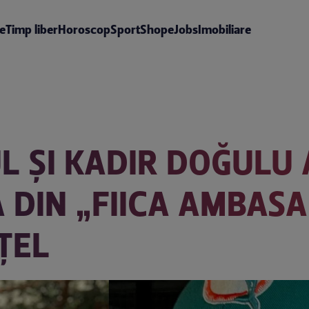
te
Timp liber
Horoscop
Sport
Shop
eJobs
Imobiliare
L ȘI KADIR DOĞULU 
A DIN „FIICA AMBAS
ȚEL