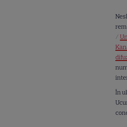
Nesl
rema
/
Un
Kan
dif
nume
inte
În u
Ucun
conc