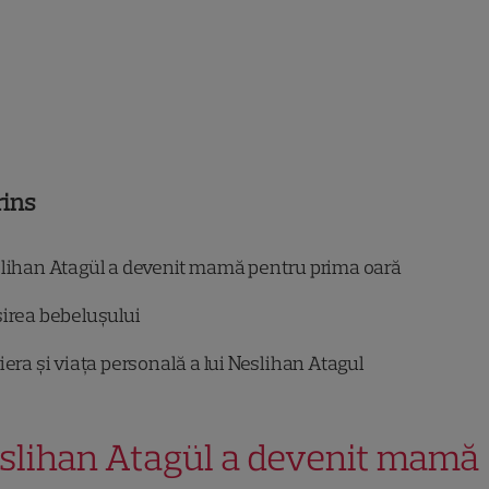
rins
lihan Atagül a devenit mamă pentru prima oară
irea bebelușului
iera și viața personală a lui Neslihan Atagul
slihan Atagül a devenit mamă