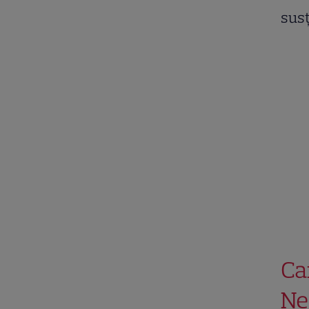
susț
Ca
Ne