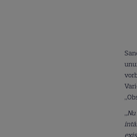
Sand
unui
vorb
Vari
„Obs
„
Nu 
întâ
exis