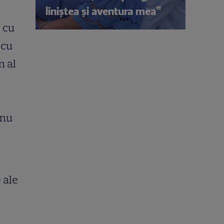
liniștea și aventura mea”
, cu
 cu
n al
 nu
 ale