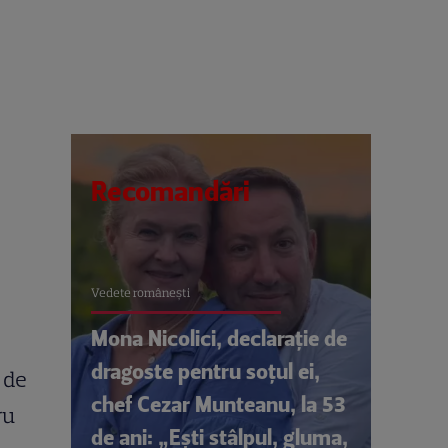
Recomandări
Vedete româneşti
Mona Nicolici, declarație de
dragoste pentru soțul ei,
 de
chef Cezar Munteanu, la 53
ru
de ani: „Ești stâlpul, gluma,