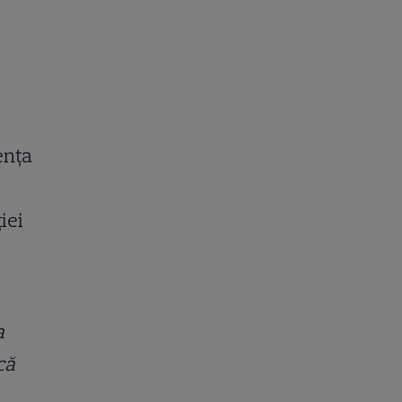
ența
iei
a
că