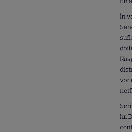
un a
În v
Sand
sufl
doil
Răsp
dist
vor 
netf
Seri
lui 
cont