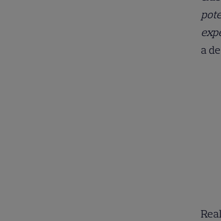
pote
expe
a de
Real