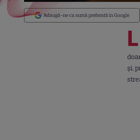
Adaugă-ne ca sursă preferată în Google
L
doar
și, 
str