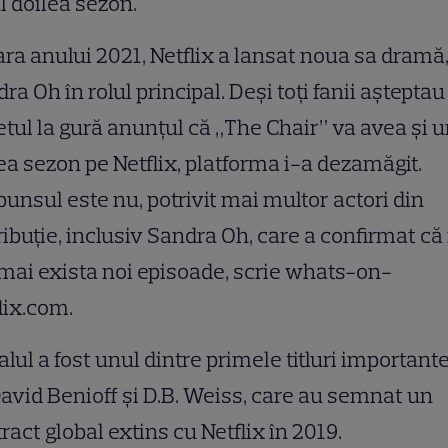
l doilea sezon.
ara anului 2021, Netflix a lansat noua sa dramă
ra Oh în rolul principal. Deși toți fanii așteptau
etul la gură anunțul că „The Chair” va avea și u
ea sezon pe Netflix, platforma i-a dezamăgit.
unsul este nu, potrivit mai multor actori din
ribuție, inclusiv Sandra Oh, care a confirmat că
mai exista noi episoade, scrie whats-on-
lix.com.
alul a fost unul dintre primele titluri importante
David Benioff și D.B. Weiss, care au semnat un
ract global extins cu Netflix în 2019.