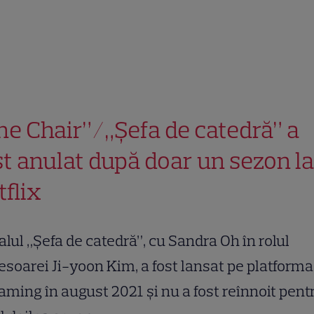
he Chair”/„Șefa de catedră” a
st anulat după doar un sezon la
tflix
alul „Șefa de catedră”, cu Sandra Oh în rolul
esoarei Ji-yoon Kim, a fost lansat pe platforma
aming în august 2021 și nu a fost reînnoit pent