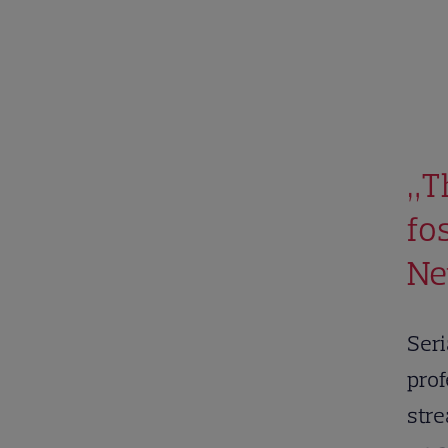
„T
fo
Ne
Seri
prof
stre