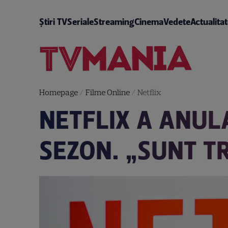
Știri TV
Seriale
Streaming
Cinema
Vedete
Actualita
Homepage
/
Filme Online
/
Netflix
NETFLIX A ANUL
SEZON. „SUNT T