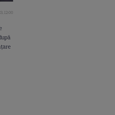
3, 12:00
e
 după
nțare