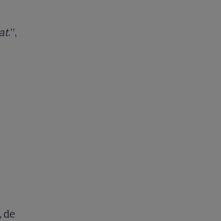
at
.”,
, de