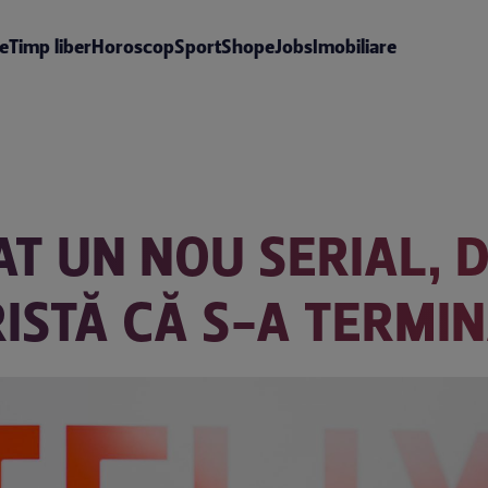
te
Timp liber
Horoscop
Sport
Shop
eJobs
Imobiliare
AT UN NOU SERIAL, 
RISTĂ CĂ S-A TERMI