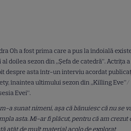
ra Oh a fost prima care a pus la îndoială exist
 al doilea sezon din „Șefa de catedră”. Actrița a
it despre asta într-un interviu acordat publicaț
ety, înaintea ultimului sezon din „Killing Eve”/
esia Evei”.
m-a sunat nimeni, așa că bănuiesc că nu se v
mpla asta. Mi-ar fi plăcut, pentru că am crezut 
tă atât de mult material acolo de explorat