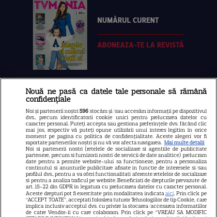
NUMĂRUL CURENT
ABONEAZA-TE LA REVISTĂ
Nouă ne pasă ca datele tale personale să rămână
Libertatea
confidențiale
Libertatea pentru femei
Noi și partenerii noștri
596
stocăm și/sau accesăm informații pe dispozitivul
dvs., precum identificatorii cookie unici pentru prelucrarea datelor cu
GSP
caracter personal. Puteți accepta sau gestiona preferințele dvs. făcând clic
mai jos, respectiv vă puteți opune utilizării unui interes legitim în orice
Știri mondene
moment pe pagina cu politica de confidențialitate. Aceste alegeri vor fi
raportate partenerilor noștri și nu vă vor afecta navigarea.
Mai multe detalii
Noi si partenerii nostri (retelele de socializare si agentiile de publicitate
Avantaje
partenere, precum si furnizorii nostri de servicii de date analitice) prelucram
date pentru a permite website-ului sa functioneze, pentru a personaliza
Elle
continutul si anunturile publicitare afisate in functie de interesele si/sau
profilul dvs., pentru a va oferi functionalitati aferente retelelor de socializare
Unica
si pentru a analiza traficul pe website. Beneficiati de drepturile prevazute de
art. 15-22 din GDPR in legatura cu prelucrarea datelor cu caracter personal.
Retete practice
Aceste drepturi pot fi exercitate prin modalitatea indicata
aici
. Prin click pe
“ACCEPT TOATE”, acceptati folosirea tuturor Tehnologiilor de tip Cookie, care
implica inclusiv acceptul dvs. cu privire la stocarea/accesarea informatiilor
de catre Vendor-ii cu care colaboram. Prin click pe “VREAU SA MODIFIC