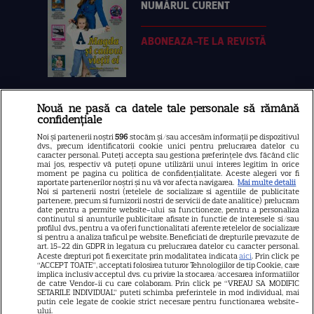
NUMĂRUL CURENT
ABONEAZA-TE LA REVISTĂ
Nouă ne pasă ca datele tale personale să rămână
Libertatea
confidențiale
Libertatea pentru femei
Noi și partenerii noștri
596
stocăm și/sau accesăm informații pe dispozitivul
dvs., precum identificatorii cookie unici pentru prelucrarea datelor cu
GSP
caracter personal. Puteți accepta sau gestiona preferințele dvs. făcând clic
mai jos, respectiv vă puteți opune utilizării unui interes legitim în orice
Știri mondene
moment pe pagina cu politica de confidențialitate. Aceste alegeri vor fi
raportate partenerilor noștri și nu vă vor afecta navigarea.
Mai multe detalii
Noi si partenerii nostri (retelele de socializare si agentiile de publicitate
Avantaje
partenere, precum si furnizorii nostri de servicii de date analitice) prelucram
date pentru a permite website-ului sa functioneze, pentru a personaliza
Elle
continutul si anunturile publicitare afisate in functie de interesele si/sau
profilul dvs., pentru a va oferi functionalitati aferente retelelor de socializare
Unica
si pentru a analiza traficul pe website. Beneficiati de drepturile prevazute de
art. 15-22 din GDPR in legatura cu prelucrarea datelor cu caracter personal.
Retete practice
Aceste drepturi pot fi exercitate prin modalitatea indicata
aici
. Prin click pe
“ACCEPT TOATE”, acceptati folosirea tuturor Tehnologiilor de tip Cookie, care
implica inclusiv acceptul dvs. cu privire la stocarea/accesarea informatiilor
de catre Vendor-ii cu care colaboram. Prin click pe “VREAU SA MODIFIC
SETARILE INDIVIDUAL” puteti schimba preferintele in mod individual, mai
URMĂREȘTE-NE PE
putin cele legate de cookie strict necesare pentru functionarea website-
ului.