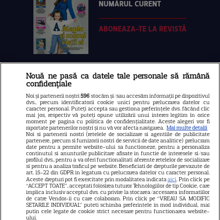
NUMĂRUL CURENT
ABONEAZA-TE LA REVISTĂ
Nouă ne pasă ca datele tale personale să rămână
Libertatea
confidențiale
Libertatea pentru femei
Noi și partenerii noștri
596
stocăm și/sau accesăm informații pe dispozitivul
dvs., precum identificatorii cookie unici pentru prelucrarea datelor cu
GSP
caracter personal. Puteți accepta sau gestiona preferințele dvs. făcând clic
mai jos, respectiv vă puteți opune utilizării unui interes legitim în orice
Știri mondene
moment pe pagina cu politica de confidențialitate. Aceste alegeri vor fi
raportate partenerilor noștri și nu vă vor afecta navigarea.
Mai multe detalii
Noi si partenerii nostri (retelele de socializare si agentiile de publicitate
Avantaje
partenere, precum si furnizorii nostri de servicii de date analitice) prelucram
date pentru a permite website-ului sa functioneze, pentru a personaliza
Elle
continutul si anunturile publicitare afisate in functie de interesele si/sau
profilul dvs., pentru a va oferi functionalitati aferente retelelor de socializare
Unica
si pentru a analiza traficul pe website. Beneficiati de drepturile prevazute de
art. 15-22 din GDPR in legatura cu prelucrarea datelor cu caracter personal.
Retete practice
Aceste drepturi pot fi exercitate prin modalitatea indicata
aici
. Prin click pe
“ACCEPT TOATE”, acceptati folosirea tuturor Tehnologiilor de tip Cookie, care
implica inclusiv acceptul dvs. cu privire la stocarea/accesarea informatiilor
de catre Vendor-ii cu care colaboram. Prin click pe “VREAU SA MODIFIC
SETARILE INDIVIDUAL” puteti schimba preferintele in mod individual, mai
URMĂREȘTE-NE PE
putin cele legate de cookie strict necesare pentru functionarea website-
ului.