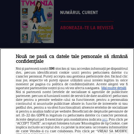
NUMĂRUL CURENT
ABONEAZA-TE LA REVISTĂ
Nouă ne pasă ca datele tale personale să rămână
Libertatea
confidențiale
Libertatea pentru femei
Noi și partenerii noștri
596
stocăm și/sau accesăm informații pe dispozitivul
dvs., precum identificatorii cookie unici pentru prelucrarea datelor cu
GSP
caracter personal. Puteți accepta sau gestiona preferințele dvs. făcând clic
mai jos, respectiv vă puteți opune utilizării unui interes legitim în orice
Știri mondene
moment pe pagina cu politica de confidențialitate. Aceste alegeri vor fi
raportate partenerilor noștri și nu vă vor afecta navigarea.
Mai multe detalii
Noi si partenerii nostri (retelele de socializare si agentiile de publicitate
Avantaje
partenere, precum si furnizorii nostri de servicii de date analitice) prelucram
date pentru a permite website-ului sa functioneze, pentru a personaliza
Elle
continutul si anunturile publicitare afisate in functie de interesele si/sau
profilul dvs., pentru a va oferi functionalitati aferente retelelor de socializare
Unica
si pentru a analiza traficul pe website. Beneficiati de drepturile prevazute de
art. 15-22 din GDPR in legatura cu prelucrarea datelor cu caracter personal.
Retete practice
Aceste drepturi pot fi exercitate prin modalitatea indicata
aici
. Prin click pe
“ACCEPT TOATE”, acceptati folosirea tuturor Tehnologiilor de tip Cookie, care
implica inclusiv acceptul dvs. cu privire la stocarea/accesarea informatiilor
de catre Vendor-ii cu care colaboram. Prin click pe “VREAU SA MODIFIC