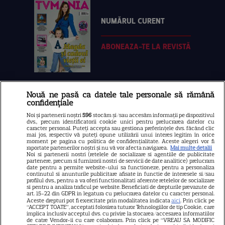
NUMĂRUL CURENT
ABONEAZA-TE LA REVISTĂ
Nouă ne pasă ca datele tale personale să rămână
Libertatea
confidențiale
Libertatea pentru femei
Noi și partenerii noștri
596
stocăm și/sau accesăm informații pe dispozitivul
dvs., precum identificatorii cookie unici pentru prelucrarea datelor cu
GSP
caracter personal. Puteți accepta sau gestiona preferințele dvs. făcând clic
mai jos, respectiv vă puteți opune utilizării unui interes legitim în orice
Știri mondene
moment pe pagina cu politica de confidențialitate. Aceste alegeri vor fi
raportate partenerilor noștri și nu vă vor afecta navigarea.
Mai multe detalii
Noi si partenerii nostri (retelele de socializare si agentiile de publicitate
Avantaje
partenere, precum si furnizorii nostri de servicii de date analitice) prelucram
date pentru a permite website-ului sa functioneze, pentru a personaliza
Elle
continutul si anunturile publicitare afisate in functie de interesele si/sau
profilul dvs., pentru a va oferi functionalitati aferente retelelor de socializare
Unica
si pentru a analiza traficul pe website. Beneficiati de drepturile prevazute de
art. 15-22 din GDPR in legatura cu prelucrarea datelor cu caracter personal.
Retete practice
Aceste drepturi pot fi exercitate prin modalitatea indicata
aici
. Prin click pe
“ACCEPT TOATE”, acceptati folosirea tuturor Tehnologiilor de tip Cookie, care
implica inclusiv acceptul dvs. cu privire la stocarea/accesarea informatiilor
de catre Vendor-ii cu care colaboram. Prin click pe “VREAU SA MODIFIC