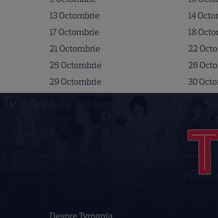
13 Octombrie
14 Octo
17 Octombrie
18 Octo
21 Octombrie
22 Oct
25 Octombrie
26 Oct
29 Octombrie
30 Oct
Despre Tvmania