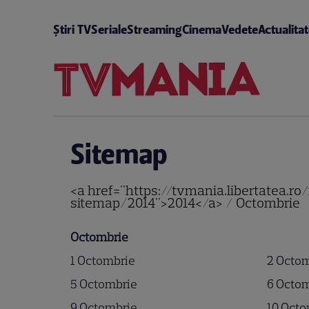
Știri TV
Seriale
Streaming
Cinema
Vedete
Actualita
Sitemap
<a href="https://tvmania.libertatea.r
sitemap/2014">2014</a> / Octombrie
Octombrie
1 Octombrie
2 Octo
5 Octombrie
6 Octo
9 Octombrie
10 Octo