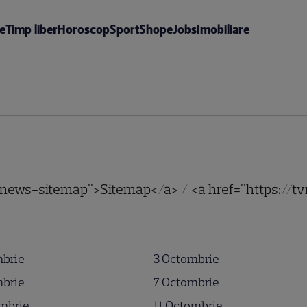
te
Timp liber
Horoscop
Sport
Shop
eJobs
Imobiliare
o/news-sitemap">Sitemap</a> / <a href="https://t
mbrie
3 Octombrie
mbrie
7 Octombrie
mbrie
11 Octombrie