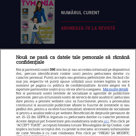
NUMĂRUL CURENT
ABONEAZA-TE LA REVISTĂ
Nouă ne pasă ca datele tale personale să rămână
Libertatea
confidențiale
Libertatea pentru femei
Noi și partenerii noștri
596
stocăm și/sau accesăm informații pe dispozitivul
dvs., precum identificatorii cookie unici pentru prelucrarea datelor cu
GSP
caracter personal. Puteți accepta sau gestiona preferințele dvs. făcând clic
mai jos, respectiv vă puteți opune utilizării unui interes legitim în orice
Știri mondene
moment pe pagina cu politica de confidențialitate. Aceste alegeri vor fi
raportate partenerilor noștri și nu vă vor afecta navigarea.
Mai multe detalii
Noi si partenerii nostri (retelele de socializare si agentiile de publicitate
Avantaje
partenere, precum si furnizorii nostri de servicii de date analitice) prelucram
date pentru a permite website-ului sa functioneze, pentru a personaliza
Elle
continutul si anunturile publicitare afisate in functie de interesele si/sau
profilul dvs., pentru a va oferi functionalitati aferente retelelor de socializare
Unica
si pentru a analiza traficul pe website. Beneficiati de drepturile prevazute de
art. 15-22 din GDPR in legatura cu prelucrarea datelor cu caracter personal.
Retete practice
Aceste drepturi pot fi exercitate prin modalitatea indicata
aici
. Prin click pe
“ACCEPT TOATE”, acceptati folosirea tuturor Tehnologiilor de tip Cookie, care
implica inclusiv acceptul dvs. cu privire la stocarea/accesarea informatiilor
de catre Vendor-ii cu care colaboram. Prin click pe “VREAU SA MODIFIC