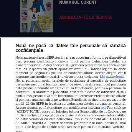
NUMĂRUL CURENT
ABONEAZA-TE LA REVISTĂ
Nouă ne pasă ca datele tale personale să rămână
Libertatea
confidențiale
Libertatea pentru femei
Noi și partenerii noștri
596
stocăm și/sau accesăm informații pe dispozitivul
dvs., precum identificatorii cookie unici pentru prelucrarea datelor cu
GSP
caracter personal. Puteți accepta sau gestiona preferințele dvs. făcând clic
mai jos, respectiv vă puteți opune utilizării unui interes legitim în orice
Știri mondene
moment pe pagina cu politica de confidențialitate. Aceste alegeri vor fi
raportate partenerilor noștri și nu vă vor afecta navigarea.
Mai multe detalii
Noi si partenerii nostri (retelele de socializare si agentiile de publicitate
Avantaje
partenere, precum si furnizorii nostri de servicii de date analitice) prelucram
date pentru a permite website-ului sa functioneze, pentru a personaliza
Elle
continutul si anunturile publicitare afisate in functie de interesele si/sau
profilul dvs., pentru a va oferi functionalitati aferente retelelor de socializare
Unica
si pentru a analiza traficul pe website. Beneficiati de drepturile prevazute de
art. 15-22 din GDPR in legatura cu prelucrarea datelor cu caracter personal.
Retete practice
Aceste drepturi pot fi exercitate prin modalitatea indicata
aici
. Prin click pe
“ACCEPT TOATE”, acceptati folosirea tuturor Tehnologiilor de tip Cookie, care
implica inclusiv acceptul dvs. cu privire la stocarea/accesarea informatiilor
de catre Vendor-ii cu care colaboram. Prin click pe “VREAU SA MODIFIC
SETARILE INDIVIDUAL” puteti schimba preferintele in mod individual, mai
URMĂREȘTE-NE PE
putin cele legate de cookie strict necesare pentru functionarea website-
ului.