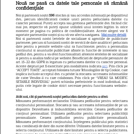
Nouă ne pasă ca datele tale personale să rămână
Libertatea
confidențiale
Libertatea pentru femei
Noi și partenerii noștri
596
stocăm și/sau accesăm informații pe dispozitivul
dvs., precum identificatorii cookie unici pentru prelucrarea datelor cu
GSP
caracter personal. Puteți accepta sau gestiona preferințele dvs. făcând clic
mai jos, respectiv vă puteți opune utilizării unui interes legitim în orice
Știri mondene
moment pe pagina cu politica de confidențialitate. Aceste alegeri vor fi
raportate partenerilor noștri și nu vă vor afecta navigarea.
Mai multe detalii
Noi si partenerii nostri (retelele de socializare si agentiile de publicitate
Avantaje
partenere, precum si furnizorii nostri de servicii de date analitice) prelucram
date pentru a permite website-ului sa functioneze, pentru a personaliza
Elle
continutul si anunturile publicitare afisate in functie de interesele si/sau
profilul dvs., pentru a va oferi functionalitati aferente retelelor de socializare
Unica
si pentru a analiza traficul pe website. Beneficiati de drepturile prevazute de
art. 15-22 din GDPR in legatura cu prelucrarea datelor cu caracter personal.
Retete practice
Aceste drepturi pot fi exercitate prin modalitatea indicata
aici
. Prin click pe
“ACCEPT TOATE”, acceptati folosirea tuturor Tehnologiilor de tip Cookie, care
implica inclusiv acceptul dvs. cu privire la stocarea/accesarea informatiilor
de catre Vendor-ii cu care colaboram. Prin click pe “VREAU SA MODIFIC
SETARILE INDIVIDUAL” puteti schimba preferintele in mod individual, mai
URMĂREȘTE-NE PE
putin cele legate de cookie strict necesare pentru functionarea website-
ului.
Atât noi, cât și partenerii noștri prelucrăm datele pentru a oferi:
Măsurarea performanței reclamelor. Utilizarea profilurilor pentru selectarea
conținutului personalizat. Stocarea și/sau accesarea informațiilor de pe un
dispozitiv. Dezvoltarea și îmbunătățirea serviciilor. Crearea profilurilor de
conținut personalizat. Utilizarea profilurilor pentru selectarea publicității
Copyright
2026
Ringier Romania – Toate Drepturile rezervate
personalizate. Crearea profilurilor pentru publicitate personalizată.
Măsurarea performanței conținutului. Înțelegerea publicului prin statistici
sau combinații de date din surse diferite. Utilizarea datelor limitate pentru a
selecta conținutul. Utilizarea de date limitate pentru a selecta publicitatea.