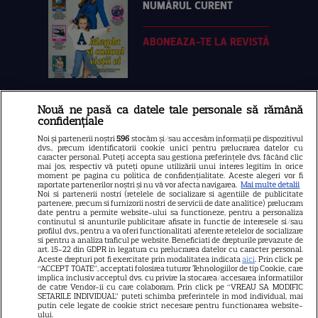
NUMĂRUL CURENT
ABONEAZA-TE LA REVISTĂ
Nouă ne pasă ca datele tale personale să rămână
Libertatea
confidențiale
Libertatea pentru femei
Noi și partenerii noștri
596
stocăm și/sau accesăm informații pe dispozitivul
dvs., precum identificatorii cookie unici pentru prelucrarea datelor cu
GSP
caracter personal. Puteți accepta sau gestiona preferințele dvs. făcând clic
mai jos, respectiv vă puteți opune utilizării unui interes legitim în orice
Știri mondene
moment pe pagina cu politica de confidențialitate. Aceste alegeri vor fi
raportate partenerilor noștri și nu vă vor afecta navigarea.
Mai multe detalii
Noi si partenerii nostri (retelele de socializare si agentiile de publicitate
Avantaje
partenere, precum si furnizorii nostri de servicii de date analitice) prelucram
date pentru a permite website-ului sa functioneze, pentru a personaliza
Elle
continutul si anunturile publicitare afisate in functie de interesele si/sau
profilul dvs., pentru a va oferi functionalitati aferente retelelor de socializare
Unica
si pentru a analiza traficul pe website. Beneficiati de drepturile prevazute de
art. 15-22 din GDPR in legatura cu prelucrarea datelor cu caracter personal.
Retete practice
Aceste drepturi pot fi exercitate prin modalitatea indicata
aici
. Prin click pe
“ACCEPT TOATE”, acceptati folosirea tuturor Tehnologiilor de tip Cookie, care
implica inclusiv acceptul dvs. cu privire la stocarea/accesarea informatiilor
de catre Vendor-ii cu care colaboram. Prin click pe “VREAU SA MODIFIC
SETARILE INDIVIDUAL” puteti schimba preferintele in mod individual, mai
URMĂREȘTE-NE PE
putin cele legate de cookie strict necesare pentru functionarea website-
ului.