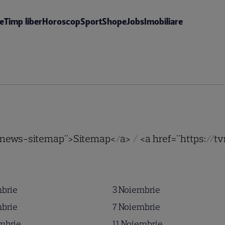
te
Timp liber
Horoscop
Sport
Shop
eJobs
Imobiliare
o/news-sitemap">Sitemap</a> / <a href="https://t
mbrie
3 Noiembrie
mbrie
7 Noiembrie
mbrie
11 Noiembrie