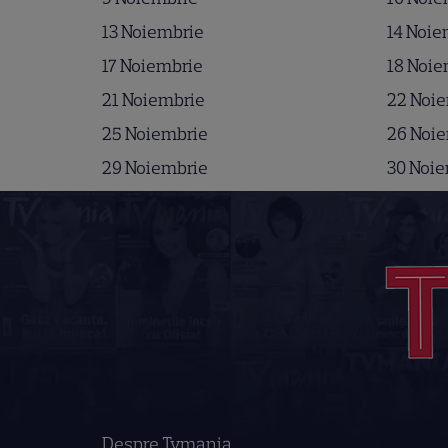
13 Noiembrie
14 Noie
17 Noiembrie
18 Noie
21 Noiembrie
22 Noi
25 Noiembrie
26 Noi
29 Noiembrie
30 Noi
Despre Tvmania