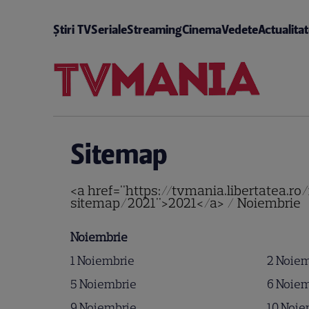
Știri TV
Seriale
Streaming
Cinema
Vedete
Actualita
Sitemap
<a href="https://tvmania.libertatea.r
sitemap/2021">2021</a> / Noiembrie
Noiembrie
1 Noiembrie
2 Noie
5 Noiembrie
6 Noie
9 Noiembrie
10 Noie