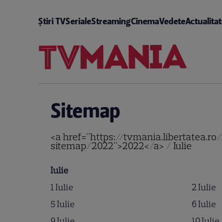
Știri TV
Seriale
Streaming
Cinema
Vedete
Actualita
Sitemap
<a href="https://tvmania.libertatea.r
sitemap/2022">2022</a> / Iulie
Iulie
1 Iulie
2 Iulie
5 Iulie
6 Iulie
9 Iulie
10 Iulie