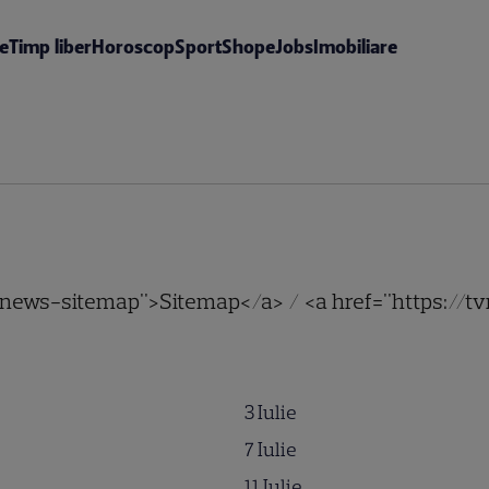
te
Timp liber
Horoscop
Sport
Shop
eJobs
Imobiliare
o/news-sitemap">Sitemap</a> / <a href="https://t
3 Iulie
7 Iulie
11 Iulie