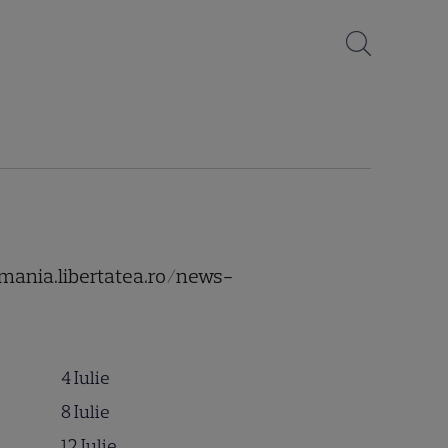
vmania.libertatea.ro/news-
4 Iulie
8 Iulie
12 Iulie