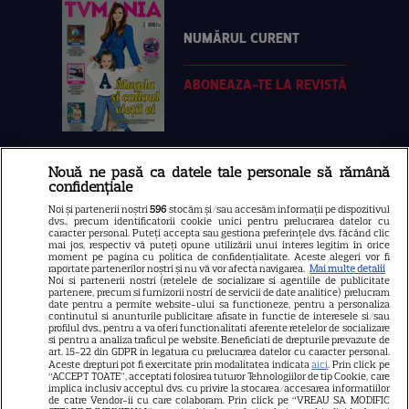
NUMĂRUL CURENT
ABONEAZA-TE LA REVISTĂ
Nouă ne pasă ca datele tale personale să rămână
Libertatea
confidențiale
Libertatea pentru femei
Noi și partenerii noștri
596
stocăm și/sau accesăm informații pe dispozitivul
dvs., precum identificatorii cookie unici pentru prelucrarea datelor cu
GSP
caracter personal. Puteți accepta sau gestiona preferințele dvs. făcând clic
mai jos, respectiv vă puteți opune utilizării unui interes legitim în orice
Știri mondene
moment pe pagina cu politica de confidențialitate. Aceste alegeri vor fi
raportate partenerilor noștri și nu vă vor afecta navigarea.
Mai multe detalii
Noi si partenerii nostri (retelele de socializare si agentiile de publicitate
Avantaje
partenere, precum si furnizorii nostri de servicii de date analitice) prelucram
date pentru a permite website-ului sa functioneze, pentru a personaliza
Elle
continutul si anunturile publicitare afisate in functie de interesele si/sau
profilul dvs., pentru a va oferi functionalitati aferente retelelor de socializare
Unica
si pentru a analiza traficul pe website. Beneficiati de drepturile prevazute de
art. 15-22 din GDPR in legatura cu prelucrarea datelor cu caracter personal.
Retete practice
Aceste drepturi pot fi exercitate prin modalitatea indicata
aici
. Prin click pe
“ACCEPT TOATE”, acceptati folosirea tuturor Tehnologiilor de tip Cookie, care
implica inclusiv acceptul dvs. cu privire la stocarea/accesarea informatiilor
de catre Vendor-ii cu care colaboram. Prin click pe “VREAU SA MODIFIC