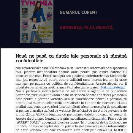
NUMĂRUL CURENT
ABONEAZA-TE LA REVISTĂ
Nouă ne pasă ca datele tale personale să rămână
Libertatea
confidențiale
Libertatea pentru femei
Noi și partenerii noștri
596
stocăm și/sau accesăm informații pe dispozitivul
dvs., precum identificatorii cookie unici pentru prelucrarea datelor cu
GSP
caracter personal. Puteți accepta sau gestiona preferințele dvs. făcând clic
mai jos, respectiv vă puteți opune utilizării unui interes legitim în orice
Știri mondene
moment pe pagina cu politica de confidențialitate. Aceste alegeri vor fi
raportate partenerilor noștri și nu vă vor afecta navigarea.
Mai multe detalii
Noi si partenerii nostri (retelele de socializare si agentiile de publicitate
Avantaje
partenere, precum si furnizorii nostri de servicii de date analitice) prelucram
date pentru a permite website-ului sa functioneze, pentru a personaliza
Elle
continutul si anunturile publicitare afisate in functie de interesele si/sau
profilul dvs., pentru a va oferi functionalitati aferente retelelor de socializare
Unica
si pentru a analiza traficul pe website. Beneficiati de drepturile prevazute de
art. 15-22 din GDPR in legatura cu prelucrarea datelor cu caracter personal.
Retete practice
Aceste drepturi pot fi exercitate prin modalitatea indicata
aici
. Prin click pe
“ACCEPT TOATE”, acceptati folosirea tuturor Tehnologiilor de tip Cookie, care
implica inclusiv acceptul dvs. cu privire la stocarea/accesarea informatiilor
de catre Vendor-ii cu care colaboram. Prin click pe “VREAU SA MODIFIC