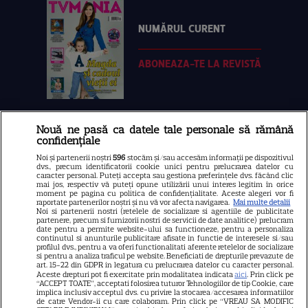
NUMĂRUL CURENT
ABONEAZA-TE LA REVISTĂ
Nouă ne pasă ca datele tale personale să rămână
Libertatea
confidențiale
Libertatea pentru femei
Noi și partenerii noștri
596
stocăm și/sau accesăm informații pe dispozitivul
dvs., precum identificatorii cookie unici pentru prelucrarea datelor cu
GSP
caracter personal. Puteți accepta sau gestiona preferințele dvs. făcând clic
mai jos, respectiv vă puteți opune utilizării unui interes legitim în orice
Știri mondene
moment pe pagina cu politica de confidențialitate. Aceste alegeri vor fi
raportate partenerilor noștri și nu vă vor afecta navigarea.
Mai multe detalii
Noi si partenerii nostri (retelele de socializare si agentiile de publicitate
Avantaje
partenere, precum si furnizorii nostri de servicii de date analitice) prelucram
date pentru a permite website-ului sa functioneze, pentru a personaliza
Elle
continutul si anunturile publicitare afisate in functie de interesele si/sau
profilul dvs., pentru a va oferi functionalitati aferente retelelor de socializare
Unica
si pentru a analiza traficul pe website. Beneficiati de drepturile prevazute de
art. 15-22 din GDPR in legatura cu prelucrarea datelor cu caracter personal.
Retete practice
Aceste drepturi pot fi exercitate prin modalitatea indicata
aici
. Prin click pe
“ACCEPT TOATE”, acceptati folosirea tuturor Tehnologiilor de tip Cookie, care
implica inclusiv acceptul dvs. cu privire la stocarea/accesarea informatiilor
de catre Vendor-ii cu care colaboram. Prin click pe “VREAU SA MODIFIC