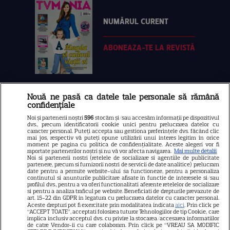
NUMĂRUL CURENT
ABONEAZA-TE LA REVISTĂ
Nouă ne pasă ca datele tale personale să rămână
Libertatea
confidențiale
Libertatea pentru femei
Noi și partenerii noștri
596
stocăm și/sau accesăm informații pe dispozitivul
dvs., precum identificatorii cookie unici pentru prelucrarea datelor cu
GSP
caracter personal. Puteți accepta sau gestiona preferințele dvs. făcând clic
mai jos, respectiv vă puteți opune utilizării unui interes legitim în orice
Știri mondene
moment pe pagina cu politica de confidențialitate. Aceste alegeri vor fi
raportate partenerilor noștri și nu vă vor afecta navigarea.
Mai multe detalii
Noi si partenerii nostri (retelele de socializare si agentiile de publicitate
Avantaje
partenere, precum si furnizorii nostri de servicii de date analitice) prelucram
date pentru a permite website-ului sa functioneze, pentru a personaliza
Elle
continutul si anunturile publicitare afisate in functie de interesele si/sau
profilul dvs., pentru a va oferi functionalitati aferente retelelor de socializare
Unica
si pentru a analiza traficul pe website. Beneficiati de drepturile prevazute de
art. 15-22 din GDPR in legatura cu prelucrarea datelor cu caracter personal.
Retete practice
Aceste drepturi pot fi exercitate prin modalitatea indicata
aici
. Prin click pe
“ACCEPT TOATE”, acceptati folosirea tuturor Tehnologiilor de tip Cookie, care
implica inclusiv acceptul dvs. cu privire la stocarea/accesarea informatiilor
de catre Vendor-ii cu care colaboram. Prin click pe “VREAU SA MODIFIC