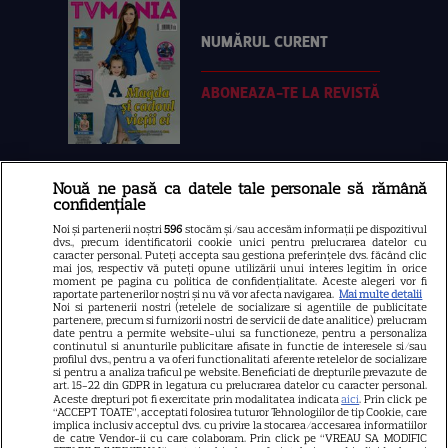
NUMĂRUL CURENT
ABONEAZA-TE LA REVISTĂ
Nouă ne pasă ca datele tale personale să rămână
Libertatea
confidențiale
Libertatea pentru femei
Noi și partenerii noștri
596
stocăm și/sau accesăm informații pe dispozitivul
dvs., precum identificatorii cookie unici pentru prelucrarea datelor cu
GSP
caracter personal. Puteți accepta sau gestiona preferințele dvs. făcând clic
mai jos, respectiv vă puteți opune utilizării unui interes legitim în orice
Știri mondene
moment pe pagina cu politica de confidențialitate. Aceste alegeri vor fi
raportate partenerilor noștri și nu vă vor afecta navigarea.
Mai multe detalii
Noi si partenerii nostri (retelele de socializare si agentiile de publicitate
Avantaje
partenere, precum si furnizorii nostri de servicii de date analitice) prelucram
date pentru a permite website-ului sa functioneze, pentru a personaliza
Elle
continutul si anunturile publicitare afisate in functie de interesele si/sau
profilul dvs., pentru a va oferi functionalitati aferente retelelor de socializare
Unica
si pentru a analiza traficul pe website. Beneficiati de drepturile prevazute de
art. 15-22 din GDPR in legatura cu prelucrarea datelor cu caracter personal.
Retete practice
Aceste drepturi pot fi exercitate prin modalitatea indicata
aici
. Prin click pe
“ACCEPT TOATE”, acceptati folosirea tuturor Tehnologiilor de tip Cookie, care
implica inclusiv acceptul dvs. cu privire la stocarea/accesarea informatiilor
de catre Vendor-ii cu care colaboram. Prin click pe “VREAU SA MODIFIC