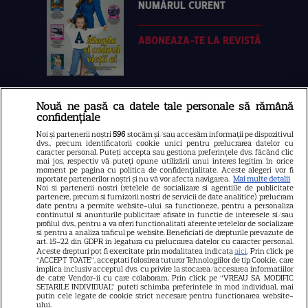
NUMĂRUL CURENT
ABONEAZA-TE LA REVISTĂ
Nouă ne pasă ca datele tale personale să rămână
Libertatea
confidențiale
Libertatea pentru femei
Noi și partenerii noștri
596
stocăm și/sau accesăm informații pe dispozitivul
dvs., precum identificatorii cookie unici pentru prelucrarea datelor cu
GSP
caracter personal. Puteți accepta sau gestiona preferințele dvs. făcând clic
mai jos, respectiv vă puteți opune utilizării unui interes legitim în orice
Știri mondene
moment pe pagina cu politica de confidențialitate. Aceste alegeri vor fi
raportate partenerilor noștri și nu vă vor afecta navigarea.
Mai multe detalii
Noi si partenerii nostri (retelele de socializare si agentiile de publicitate
Avantaje
partenere, precum si furnizorii nostri de servicii de date analitice) prelucram
date pentru a permite website-ului sa functioneze, pentru a personaliza
Elle
continutul si anunturile publicitare afisate in functie de interesele si/sau
profilul dvs., pentru a va oferi functionalitati aferente retelelor de socializare
Unica
si pentru a analiza traficul pe website. Beneficiati de drepturile prevazute de
art. 15-22 din GDPR in legatura cu prelucrarea datelor cu caracter personal.
Retete practice
Aceste drepturi pot fi exercitate prin modalitatea indicata
aici
. Prin click pe
“ACCEPT TOATE”, acceptati folosirea tuturor Tehnologiilor de tip Cookie, care
implica inclusiv acceptul dvs. cu privire la stocarea/accesarea informatiilor
de catre Vendor-ii cu care colaboram. Prin click pe “VREAU SA MODIFIC
SETARILE INDIVIDUAL” puteti schimba preferintele in mod individual, mai
URMĂREȘTE-NE PE
putin cele legate de cookie strict necesare pentru functionarea website-
ului.