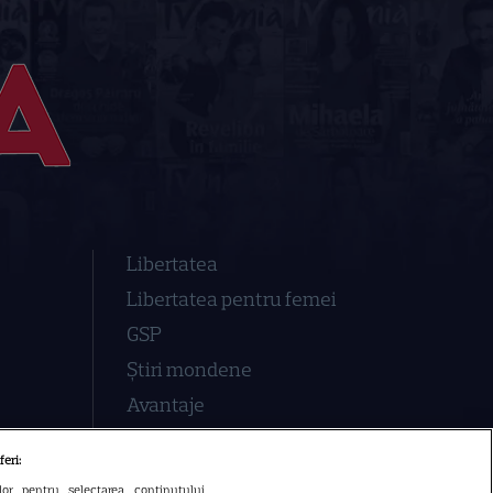
Libertatea
Libertatea pentru femei
GSP
Știri mondene
Avantaje
Elle
feri:
Unica
ilor pentru selectarea conținutului