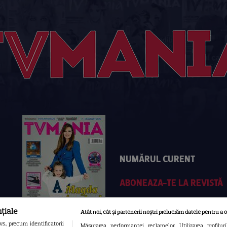
NUMĂRUL CURENT
ABONEAZA-TE LA REVISTĂ
țiale
Atât noi, cât și partenerii noștri prelucrăm datele pentru a o
., precum identificatorii
Măsurarea performanței reclamelor. Utilizarea profilur