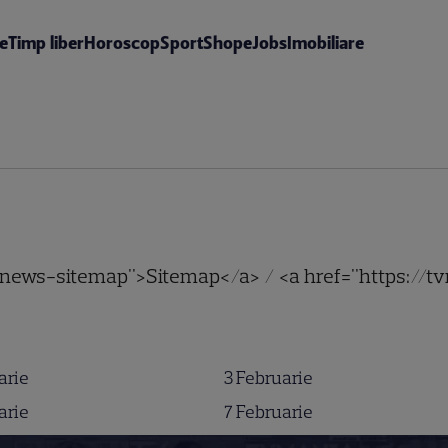
te
Timp liber
Horoscop
Sport
Shop
eJobs
Imobiliare
o/news-sitemap">Sitemap</a> / <a href="https://t
arie
3 Februarie
arie
7 Februarie