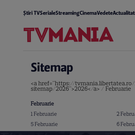
Știri TV
Seriale
Streaming
Cinema
Vedete
Actualita
Sitemap
<a href="https://tvmania.libertatea.r
sitemap/2026">2026</a> / Februarie
Februarie
1 Februarie
2 Febru
5 Februarie
6 Febru