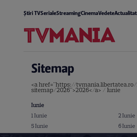
Știri TV
Seriale
Streaming
Cinema
Vedete
Actualita
Sitemap
<a href="https://tvmania.libertatea.r
sitemap/2026">2026</a> / Iunie
Iunie
1 Iunie
2 Iunie
5 Iunie
6 Iunie