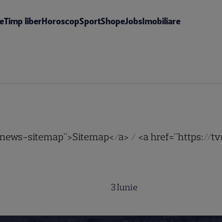
te
Timp liber
Horoscop
Sport
Shop
eJobs
Imobiliare
o/news-sitemap">Sitemap</a> / <a href="https://t
3 Iunie