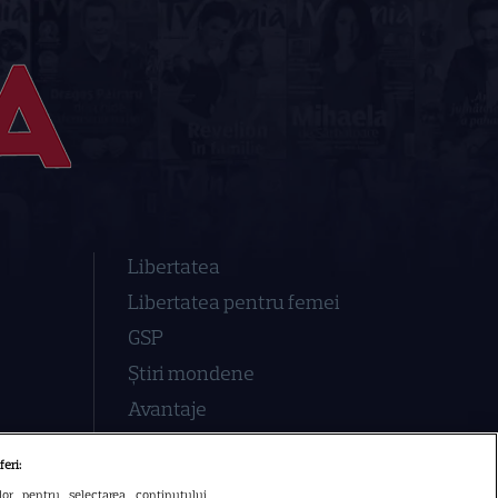
Libertatea
Libertatea pentru femei
GSP
Știri mondene
Avantaje
Elle
feri:
Unica
ilor pentru selectarea conținutului