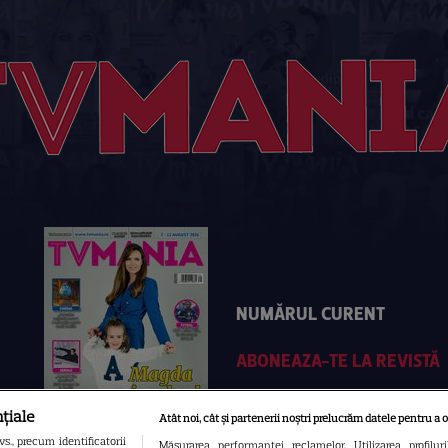
NUMĂRUL CURENT
ABONEAZA-TE LA REVISTĂ
țiale
Atât noi, cât și partenerii noștri prelucrăm datele pentru a o
., precum identificatorii
Măsurarea performanței reclamelor. Utilizarea profilur