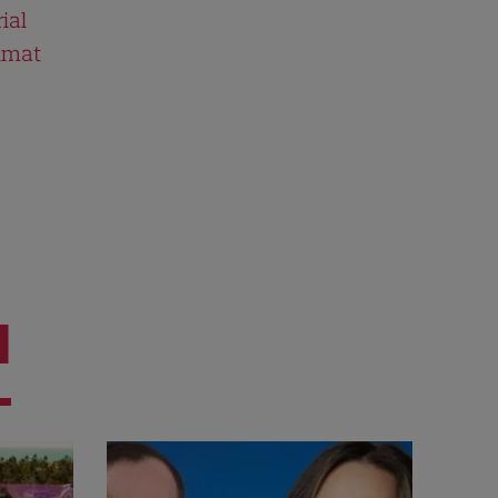
ial
ilmat
I