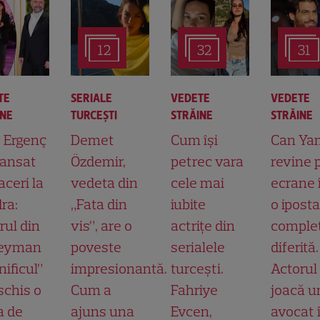
12
32
31
TE
SERIALE
VEDETE
VEDETE
INE
TURCEŞTI
STRĂINE
STRĂINE
t Ergenç
Demet
Cum își
Can Ya
lansat
Özdemir,
petrec vara
revine 
aceri la
vedeta din
cele mai
ecrane 
ra:
„Fata din
iubite
o ipost
rul din
vis”, are o
actrițe din
comple
leyman
poveste
serialele
diferită.
ificul”
impresionantă.
turcești.
Actorul
schis o
Cum a
Fahriye
joacă u
a de
ajuns una
Evcen,
avocat 