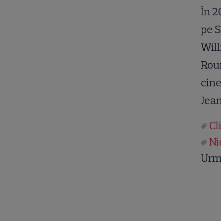
În 2
pe S
Will
Rour
cine
Jea
Cl
Ni
Urm