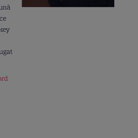
eună
uce
ckey
ăugat
ord