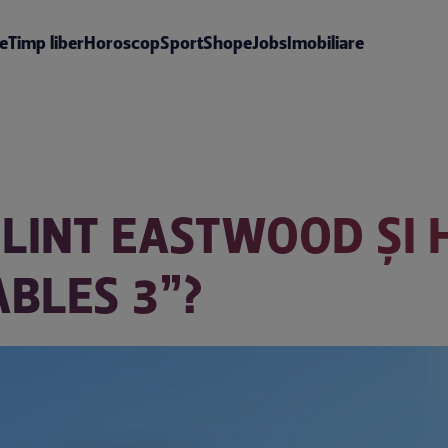
te
Timp liber
Horoscop
Sport
Shop
eJobs
Imobiliare
CLINT EASTWOOD ŞI 
ABLES 3”?