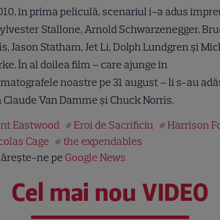
010, în prima peliculă, scenariul i-a adus împr
ylvester Stallone, Arnold Schwarzenegger, Br
is, Jason Statham, Jet Li, Dolph Lundgren şi Mi
ke. În al doilea film – care ajunge în
matografele noastre pe 31 august – li s-au ad
n Claude Van Damme şi Chuck Norris.
int Eastwood
Eroi de Sacrificiu
Harrison F
colas Cage
the expendables
ărește-ne pe
Google News
Cel mai nou VIDEO