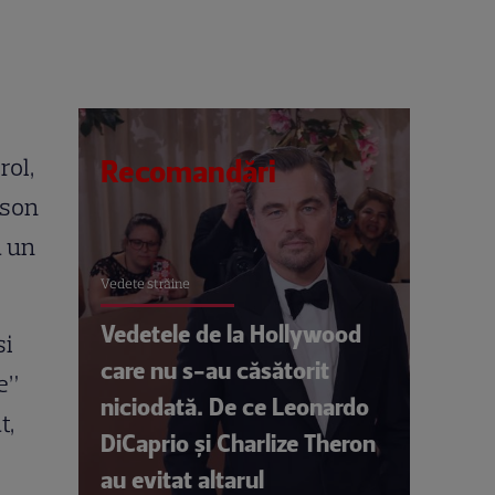
rol,
Recomandări
ison
a un
Vedete străine
Vedetele de la Hollywood
si
care nu s-au căsătorit
e”
niciodată. De ce Leonardo
t,
DiCaprio și Charlize Theron
au evitat altarul