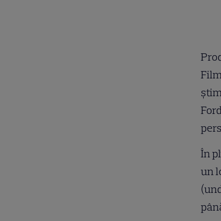
Prod
Film
ştim
Ford
pers
În p
un l
(und
până