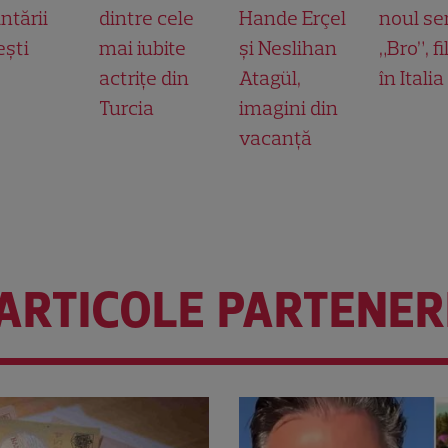
ntării
dintre cele
Hande Erçel
noul ser
ești
mai iubite
și Neslihan
„Bro”, f
actrițe din
Atagül,
în Italia
Turcia
imagini din
vacanță
ARTICOLE PARTENER