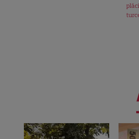
plăci
turc