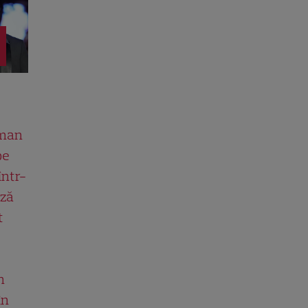
man
pe
într-
ază
t
n
în