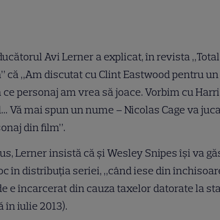
ucătorul Avi Lerner a explicat, în revista „Total
” că „Am discutat cu Clint Eastwood pentru un 
 ce personaj am vrea să joace. Vorbim cu Harr
… Vă mai spun un nume – Nicolas Cage va juc
onaj din film”.
lus, Lerner insistă că şi Wesley Snipes îşi va gă
oc în distribuţia seriei, „când iese din închisoar
e e încarcerat din cauza taxelor datorate la sta
 în iulie 2013).