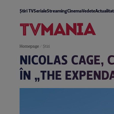
Știri TV
Seriale
Streaming
Cinema
Vedete
Actualita
Homepage
/
Știri
NICOLAS CAGE, 
ÎN „THE EXPEND