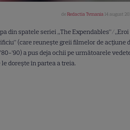
de
Redactia Tvmania
14 august 201
pa din spatele seriei „The Expendables”/„Eroi
ificiu” (care reuneşte greii filmelor de acţiune 
 ’80-’90) a pus deja ochii pe următoarele vedet
 le dorește în partea a treia.