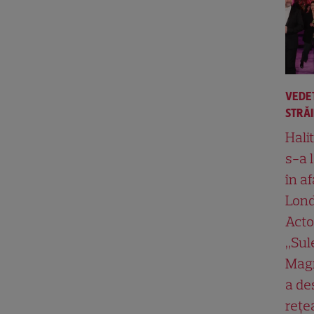
VEDE
STRĂ
Hali
s-a 
în af
Lond
Acto
„Su
Magn
a de
rețe