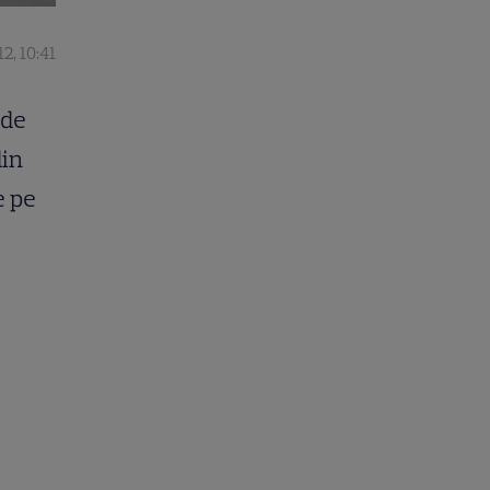
2, 10:41
 de
din
e pe