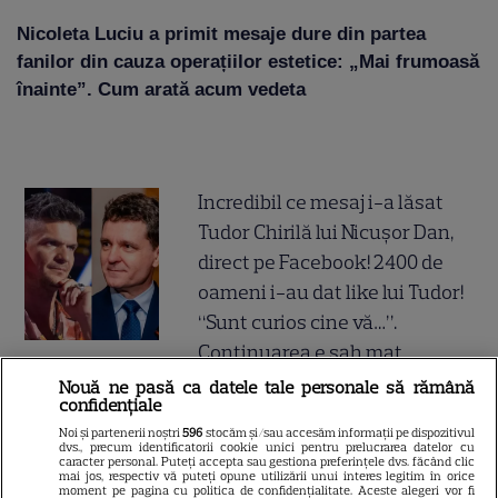
Nicoleta Luciu a primit mesaje dure din partea
fanilor din cauza operațiilor estetice: „Mai frumoasă
înainte”. Cum arată acum vedeta
Incredibil ce mesaj i-a lăsat
Tudor Chirilă lui Nicușor Dan,
direct pe Facebook! 2400 de
oameni i-au dat like lui Tudor!
“Sunt curios cine vă…”.
Continuarea e șah mat
Nouă ne pasă ca datele tale personale să rămână
confidențiale
Gata, e oficial! Ce salariu are
Noi și partenerii noștri
596
stocăm și/sau accesăm informații pe dispozitivul
Mirabela Grădinaru, dar asta
dvs., precum identificatorii cookie unici pentru prelucrarea datelor cu
caracter personal. Puteți accepta sau gestiona preferințele dvs. făcând clic
nu e tot! Surpriza uriașă din
mai jos, respectiv vă puteți opune utilizării unui interes legitim în orice
moment pe pagina cu politica de confidențialitate. Aceste alegeri vor fi