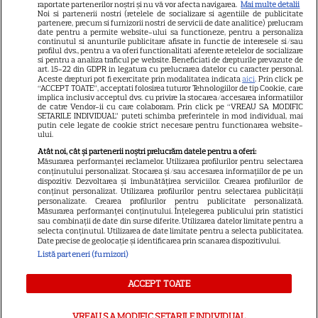
declarația de avere! Da, scrie
raportate partenerilor noștri și nu vă vor afecta navigarea.
Mai multe detalii
Noi si partenerii nostri (retelele de socializare si agentiile de publicitate
negru pe alb! O cheamă…
partenere, precum si furnizorii nostri de servicii de date analitice) prelucram
date pentru a permite website-ului sa functioneze, pentru a personaliza
continutul si anunturile publicitare afisate in functie de interesele si/sau
profilul dvs., pentru a va oferi functionalitati aferente retelelor de socializare
si pentru a analiza traficul pe website. Beneficiati de drepturile prevazute de
Jorge, revoltat după ce și-a
art. 15-22 din GDPR in legatura cu prelucrarea datelor cu caracter personal.
Aceste drepturi pot fi exercitate prin modalitatea indicata
aici
. Prin click pe
găsit apartamentul de la mare
“ACCEPT TOATE”, acceptati folosirea tuturor Tehnologiilor de tip Cookie, care
implica inclusiv acceptul dvs. cu privire la stocarea/accesarea informatiilor
devastat. Ce au lăsat în urmă
de catre Vendor-ii cu care colaboram. Prin click pe “VREAU SA MODIFIC
SETARILE INDIVIDUAL” puteti schimba preferintele in mod individual, mai
turiștii este strigător la Cer
putin cele legate de cookie strict necesare pentru functionarea website-
ului.
Atât noi, cât și partenerii noștri prelucrăm datele pentru a oferi:
Măsurarea performanței reclamelor. Utilizarea profilurilor pentru selectarea
conținutului personalizat. Stocarea și/sau accesarea informațiilor de pe un
dispozitiv. Dezvoltarea și îmbunătățirea serviciilor. Crearea profilurilor de
Fiul Deei și al lui Dinu Maxer a
conținut personalizat. Utilizarea profilurilor pentru selectarea publicității
personalizate. Crearea profilurilor pentru publicitate personalizată.
intrat la un liceu de renume
Măsurarea performanței conținutului. Înțelegerea publicului prin statistici
din București. Andreas, admis
sau combinații de date din surse diferite. Utilizarea datelor limitate pentru a
selecta conținutul. Utilizarea de date limitate pentru a selecta publicitatea.
fără meditații, cu note maxime
Date precise de geolocație și identificarea prin scanarea dispozitivului.
Listă parteneri (furnizori)
ACCEPT TOATE
VREAU SA MODIFIC SETARILE INDIVIDUAL