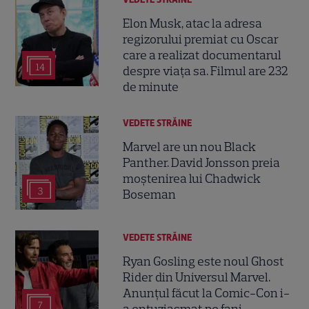
Elon Musk, atac la adresa
regizorului premiat cu Oscar
care a realizat documentarul
14
despre viața sa. Filmul are 232
de minute
VEDETE STRĂINE
Marvel are un nou Black
Panther. David Jonsson preia
moștenirea lui Chadwick
3
Boseman
VEDETE STRĂINE
Ryan Gosling este noul Ghost
Rider din Universul Marvel.
Anunțul făcut la Comic-Con i-
7