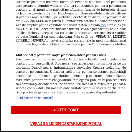
partenere, precum si furnizorii nostri de servicii de date analitice) prelucram
Prima reacție a lui Eric Roberts
date pentru a permite website-ului sa functioneze, pentru a personaliza
continutul si anunturile publicitare afisate in functie de interesele si/sau
9
după ceremonie
profilul dvs., pentru a va oferi functionalitati aferente retelelor de socializare
si pentru a analiza traficul pe website. Beneficiati de drepturile prevazute de
art. 15-22 din GDPR in legatura cu prelucrarea datelor cu caracter personal.
Aceste drepturi pot fi exercitate prin modalitatea indicata
aici
. Prin click pe
“ACCEPT TOATE”, acceptati folosirea tuturor Tehnologiilor de tip Cookie, care
NU RATA!
implica inclusiv acceptul dvs. cu privire la stocarea/accesarea informatiilor
de catre Vendor-ii cu care colaboram. Prin click pe “VREAU SA MODIFIC
SETARILE INDIVIDUAL” puteti schimba preferintele in mod individual, mai
A apărut revista TV Satelit nr.
putin cele legate de cookie strict necesare pentru functionarea website-
16! Eda Marcus, Irina Rimes și
ului.
ghidul TV complet pentru 14
Atât noi, cât și partenerii noștri prelucrăm datele pentru a oferi:
Măsurarea performanței reclamelor. Utilizarea profilurilor pentru selectarea
zile
conținutului personalizat. Stocarea și/sau accesarea informațiilor de pe un
dispozitiv. Dezvoltarea și îmbunătățirea serviciilor. Crearea profilurilor de
conținut personalizat. Utilizarea profilurilor pentru selectarea publicității
personalizate. Crearea profilurilor pentru publicitate personalizată.
Măsurarea performanței conținutului. Înțelegerea publicului prin statistici
VEDETE ROMÂNEŞTI
Exclusiv
sau combinații de date din surse diferite. Utilizarea datelor limitate pentru a
selecta conținutul. Utilizarea de date limitate pentru a selecta publicitatea.
Iuliana Pepene, despre silueta
Date precise de geolocație și identificarea prin scanarea dispozitivului.
de invidiat: „Ridic 85 de
Listă parteneri (furnizori)
kilograme”. Ce alimente evită
16
ACCEPT TOATE
vedeta Antena 1. EXCLUSIV
VREAU SA MODIFIC SETARILE INDIVIDUAL
VEDETE STRĂINE