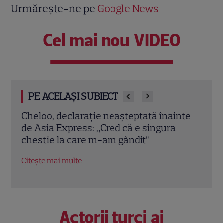
Urmărește-ne pe
Google News
Cel mai nou VIDEO
PE ACELAȘI SUBIECT
Cheloo, declarație neașteptată înainte
Amen
de Asia Express: „Cred că e singura
PRO 
chestie la care m-am gândit”
cont
Citește mai multe
Citeș
Actorii turci ai