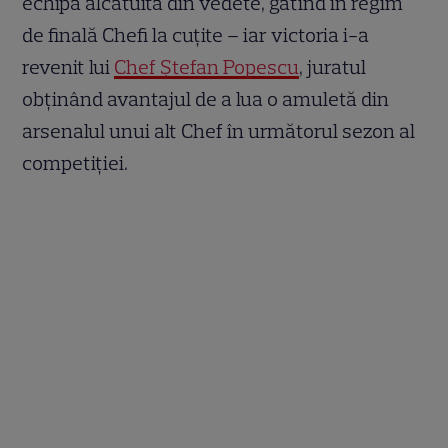
echipă alcătuită din vedete, gătind în regim
de finală Chefi la cuțite – iar victoria i-a
revenit lui
Chef Ștefan Popescu
, juratul
obținând avantajul de a lua o amuletă din
arsenalul unui alt Chef în următorul sezon al
competiției.