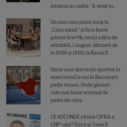
intrarea în curbă: "A venit în..."
Un nou concurent intră în
„Casa iubirii” și face furori
printre fete! Nu ratați ediția de
sâmbătă, 1 august, difuzată de
la 16:00 și 19:00, la Kanal D
Harta unei distracții sportive în
mare trend la noi în București:
padle tennis. Unde găsești
cele mai bune terenuri de
padel din oraș
CE ASCUNDE ultima CIFRA a
CNP-ului? Dacă ai 3 sau 8