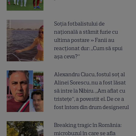
Soția fotbalistului de
națională a stârnit furie cu
ultima postare » Fanii au
reacționat dur: „Cum să spui
așa ceva?”
Alexandru Ciucu, fostul soț al
Alinei Sorescu, nu a fost lăsat
să intre la Nibiru. „Am aflat cu
tristețe”, a povestit el. De ce a
fost întors din drum designerul
Breaking tragic în România:
microbuzul în care se afla