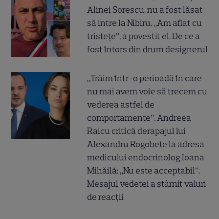
Alinei Sorescu, nu a fost lăsat
să intre la Nibiru. „Am aflat cu
tristețe”, a povestit el. De ce a
fost întors din drum designerul
„Trăim într-o perioadă în care
nu mai avem voie să trecem cu
vederea astfel de
comportamente”. Andreea
Raicu critică derapajul lui
Alexandru Rogobete la adresa
medicului endocrinolog Ioana
Mihăilă: „Nu este acceptabil”.
Mesajul vedetei a stârnit valuri
de reacții