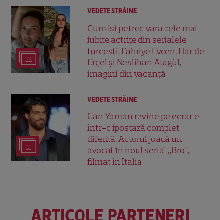
VEDETE STRĂINE
Cum își petrec vara cele mai
iubite actrițe din serialele
turcești. Fahriye Evcen, Hande
32
Erçel și Neslihan Atagül,
imagini din vacanță
VEDETE STRĂINE
Can Yaman revine pe ecrane
într-o ipostază complet
diferită. Actorul joacă un
31
avocat în noul serial „Bro”,
filmat în Italia
ARTICOLE PARTENERI