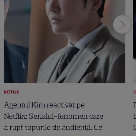
NETFLIX
S
Agentul Kim reactivat pe
Netflix: Serialul-fenomen care
a rupt topurile de audiență. Ce