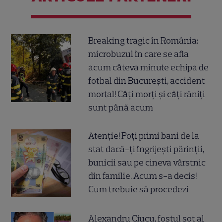
Breaking tragic în România:
microbuzul în care se afla
acum câteva minute echipa de
fotbal din București, accident
mortal! Câți morți și câți răniți
sunt până acum
Atenție! Poți primi bani de la
stat dacă-ți îngrijești părinții,
bunicii sau pe cineva vârstnic
din familie. Acum s-a decis!
Cum trebuie să procedezi
Alexandru Ciucu, fostul soț al