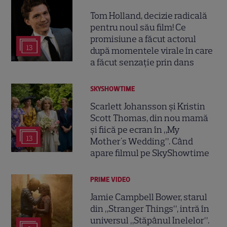
Tom Holland, decizie radicală
pentru noul său film! Ce
promisiune a făcut actorul
13
după momentele virale în care
a făcut senzație prin dans
SKYSHOWTIME
Scarlett Johansson și Kristin
Scott Thomas, din nou mamă
și fiică pe ecran în „My
13
Mother's Wedding”. Când
apare filmul pe SkyShowtime
PRIME VIDEO
Jamie Campbell Bower, starul
din „Stranger Things”, intră în
universul „Stăpânul Inelelor”.