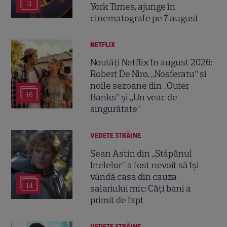
11
York Times, ajunge în
cinematografe pe 7 august
NETFLIX
Noutăți Netflix în august 2026:
Robert De Niro, „Nosferatu” și
noile sezoane din „Outer
16
Banks” și „Un veac de
singurătate”
VEDETE STRĂINE
Sean Astin din „Stăpânul
Inelelor” a fost nevoit să își
vândă casa din cauza
14
salariului mic: Câți bani a
primit de fapt
VEDETE STRĂINE