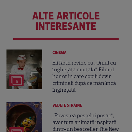
ALTE ARTICOLE
INTERESANTE
CINEMA
Eli Roth revine cu „Omul cu
înghețata mortală”. Filmul
horror în care copiii devin
5
criminali după ce mănâncă
înghețată
VEDETE STRĂINE
„Povestea peștelui posac”,
aventura animată inspirată
dintr-un bestseller The New