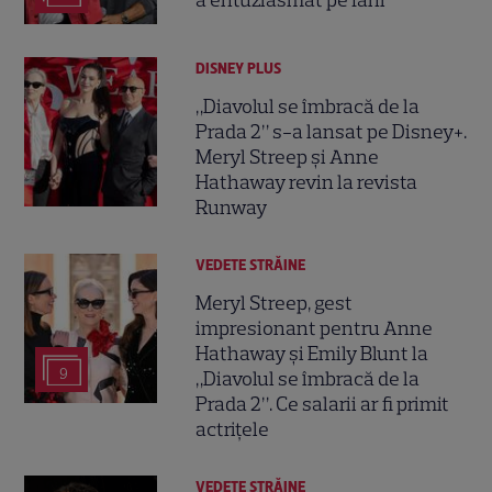
a entuziasmat pe fani
DISNEY PLUS
„Diavolul se îmbracă de la
Prada 2” s-a lansat pe Disney+.
Meryl Streep și Anne
Hathaway revin la revista
Runway
VEDETE STRĂINE
Meryl Streep, gest
impresionant pentru Anne
Hathaway și Emily Blunt la
9
„Diavolul se îmbracă de la
Prada 2”. Ce salarii ar fi primit
actrițele
VEDETE STRĂINE