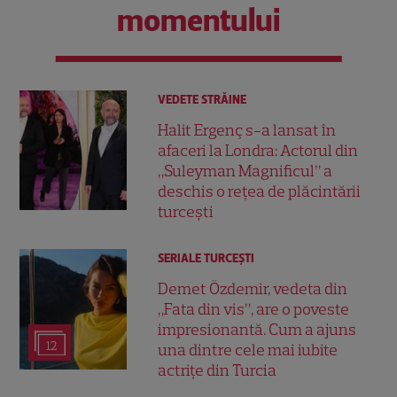
momentului
VEDETE STRĂINE
Halit Ergenç s-a lansat în
afaceri la Londra: Actorul din
„Suleyman Magnificul” a
deschis o rețea de plăcintării
turcești
SERIALE TURCEŞTI
Demet Özdemir, vedeta din
„Fata din vis”, are o poveste
impresionantă. Cum a ajuns
12
una dintre cele mai iubite
actrițe din Turcia