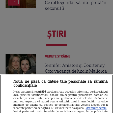
9
Ce rol legendar va interpreta în
sezonul 3
ŞTIRI
VEDETE STRĂINE
Jennifer Aniston și Courteney
Cox, vacanță de lux în Mallorca
alături de Pedro Pascal.
Nouă ne pasă ca datele tale personale să rămână
14
Imagini spectaculoase
confidențiale
Noi și partenerii noștri
596
stocăm și/sau accesăm informații pe dispozitivul
dvs., precum identificatorii cookie unici pentru prelucrarea datelor cu
VEDETE STRĂINE
caracter personal. Puteți accepta sau gestiona preferințele dvs. făcând clic
mai jos, respectiv vă puteți opune utilizării unui interes legitim în orice
moment pe pagina cu politica de confidențialitate. Aceste alegeri vor fi
Emma Roberts s-a căsătorit,
raportate partenerilor noștri și nu vă vor afecta navigarea.
Mai multe detalii
Noi si partenerii nostri (retelele de socializare si agentiile de publicitate
dar tatăl ei nu a fost la nuntă.