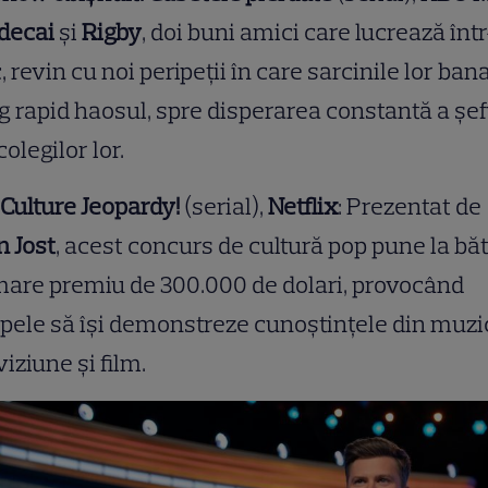
decai
și
Rigby
, doi buni amici care lucrează înt
, revin cu noi peripeții în care sarcinile lor ban
g rapid haosul, spre disperarea constantă a șef
colegilor lor.
Culture Jeopardy!
(serial),
Netflix
: Prezentat de
n Jost
, acest concurs de cultură pop pune la bă
are premiu de 300.000 de dolari, provocând
pele să își demonstreze cunoștințele din muzi
viziune și film.