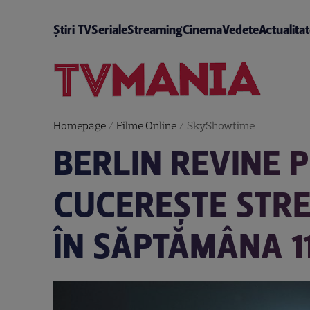
Știri TV
Seriale
Streaming
Cinema
Vedete
Actualita
Homepage
/
Filme Online
/
SkyShowtime
BERLIN REVINE P
CUCEREȘTE STR
ÎN SĂPTĂMÂNA 11