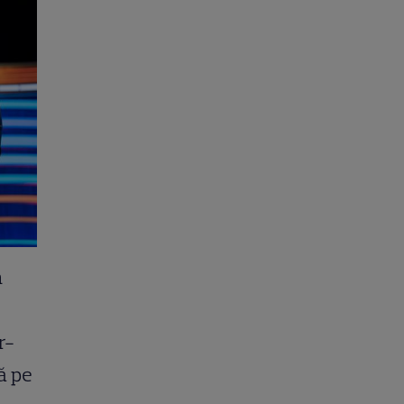
n
r-
ă pe