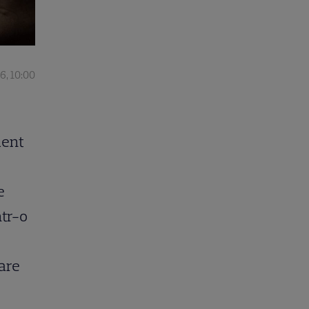
6, 10:00
ment
e
ntr-o
nare