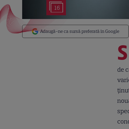
16
Adaugă-ne ca sursă preferată în Google
S
de c
vari
ținu
nouă
spec
cond