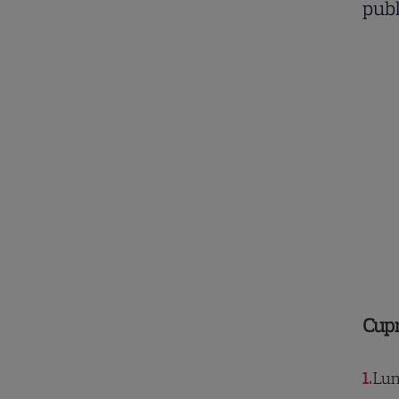
publ
Cup
1
Luni