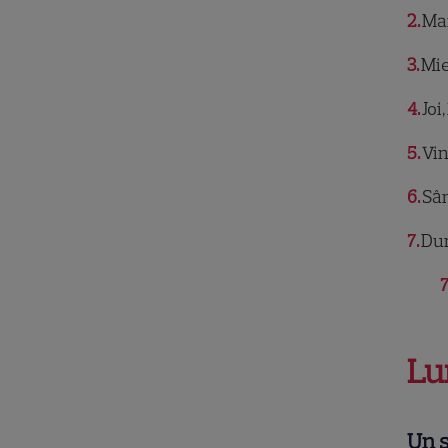
2
Mar
3
Mie
4
Joi,
5
Vin
6
Sâm
7
Dum
7
Lu
Un s