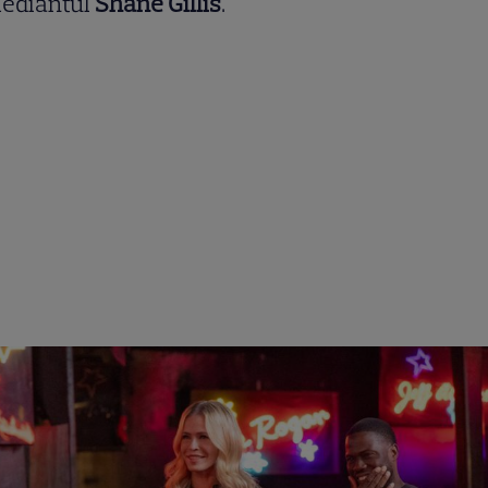
ediantul
Shane Gillis
.