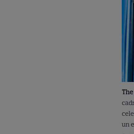
The 
cadr
cel
un e