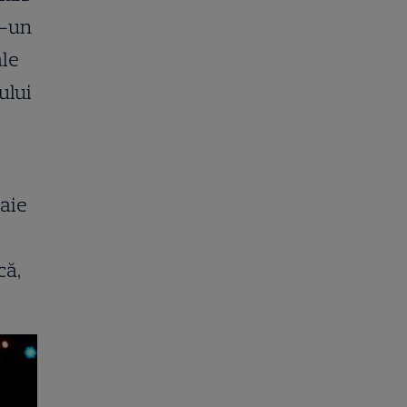
r-un
ale
ului
taie
că,