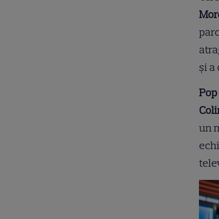
Mor
parc
atra
și a 
Pop 
Coli
un m
echi
tele