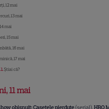
ți, 12 mai
rcuri, 13 mai
 14 mai
eri, 15 mai
bătă, 16 mai
inică, 17 mai
.1
Știai că?
ni, 11 mai
how obișnuit: Casetele pierdute
(serial),
HBO 