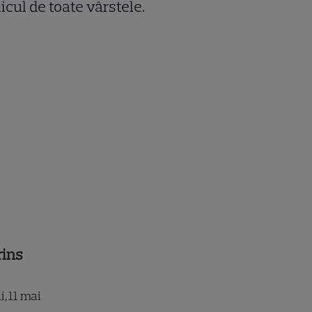
icul de toate vârstele.
rins
, 11 mai