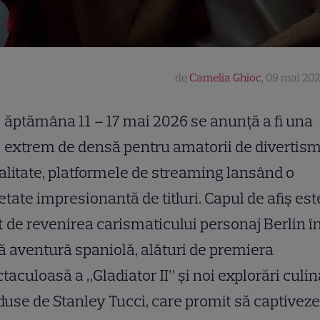
de
Camelia Ghioc
,
09 mai 202
ăptămâna 11 – 17 mai 2026 se anunță a fi una
extrem de densă pentru amatorii de divertis
alitate, platformele de streaming lansând o
etate impresionantă de titluri. Capul de afiș est
t de revenirea carismaticului personaj Berlin î
 aventură spaniolă, alături de premiera
taculoasă a „Gladiator II” și noi explorări culi
use de Stanley Tucci, care promit să captiveze