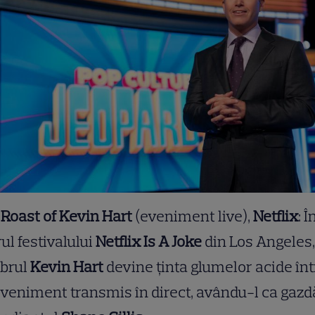
Roast of Kevin Hart
(eveniment live),
Netflix
: Î
ul festivalului
Netflix Is A Joke
din Los Angeles,
ebrul
Kevin Hart
devine ținta glumelor acide înt
veniment transmis în direct, avându-l ca gazd