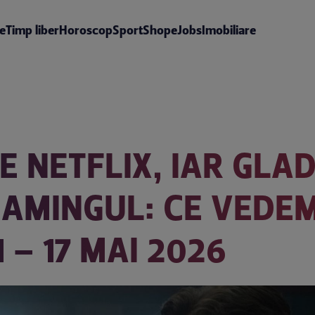
te
Timp liber
Horoscop
Sport
Shop
eJobs
Imobiliare
E NETFLIX, IAR GLAD
EAMINGUL: CE VEDE
 – 17 MAI 2026