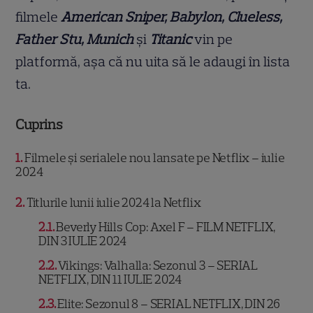
filmele
American Sniper, Babylon, Clueless,
Father Stu, Munich
și
Titanic
vin pe
platformă, așa că nu uita să le adaugi în lista
ta.
Cuprins
1
Filmele și serialele nou lansate pe Netflix – iulie
2024
2
Titlurile lunii iulie 2024 la Netflix
2.1
Beverly Hills Cop: Axel F – FILM NETFLIX,
DIN 3 IULIE 2024
2.2
Vikings: Valhalla: Sezonul 3 – SERIAL
NETFLIX, DIN 11 IULIE 2024
2.3
Elite: Sezonul 8 – SERIAL NETFLIX, DIN 26