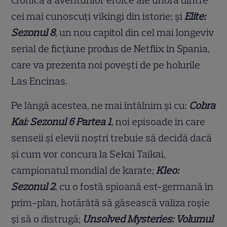
cronică a aventurilor eroice ale unora dintre
cei mai cunoscuți vikingi din istorie; și
Elite:
Sezonul 8
, un nou capitol din cel mai longeviv
serial de ficțiune produs de Netflix în Spania,
care va prezenta noi povești de pe holurile
Las Encinas.
Pe lângă acestea, ne mai întâlnim și cu:
Cobra
Kai: Sezonul 6 Partea 1
, noi episoade în care
senseii și elevii noștri trebuie să decidă dacă
și cum vor concura la Sekai Taikai,
campionatul mondial de karate;
Kleo:
Sezonul 2
, cu o fostă spioană est-germană în
prim-plan, hotărâtă să găsească valiza roșie
și să o distrugă;
Unsolved Mysteries: Volumul