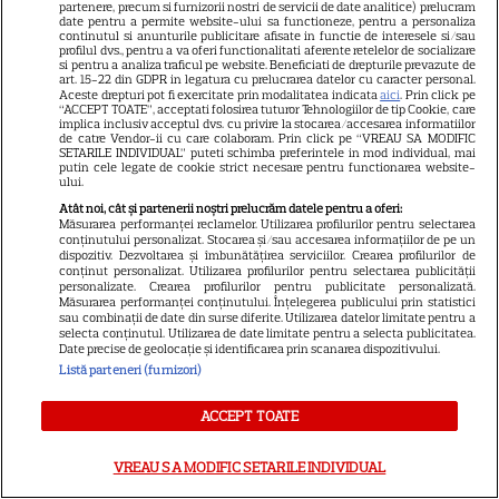
partenere, precum si furnizorii nostri de servicii de date analitice) prelucram
încoroneze cel mai nou talent din rapul
date pentru a permite website-ului sa functioneze, pentru a personaliza
continutul si anunturile publicitare afisate in functie de interesele si/sau
profilul dvs., pentru a va oferi functionalitati aferente retelelor de socializare
francez.
si pentru a analiza traficul pe website. Beneficiati de drepturile prevazute de
art. 15-22 din GDPR in legatura cu prelucrarea datelor cu caracter personal.
Aceste drepturi pot fi exercitate prin modalitatea indicata
aici
. Prin click pe
12 IULIE 2024
“ACCEPT TOATE”, acceptati folosirea tuturor Tehnologiilor de tip Cookie, care
implica inclusiv acceptul dvs. cu privire la stocarea/accesarea informatiilor
de catre Vendor-ii cu care colaboram. Prin click pe “VREAU SA MODIFIC
SETARILE INDIVIDUAL” puteti schimba preferintele in mod individual, mai
Exploding Kittens – SERIAL NETFLIX
putin cele legate de cookie strict necesare pentru functionarea website-
ului.
Atât noi, cât și partenerii noștri prelucrăm datele pentru a oferi:
O luptă supremă se iscă între bine și rău când
Măsurarea performanței reclamelor. Utilizarea profilurilor pentru selectarea
conținutului personalizat. Stocarea și/sau accesarea informațiilor de pe un
Dumnezeu și rivalul său, urmașul Satanei,
dispozitiv. Dezvoltarea și îmbunătățirea serviciilor. Crearea profilurilor de
conținut personalizat. Utilizarea profilurilor pentru selectarea publicității
sunt trimiși pe Pământ să trăiască cu
personalizate. Crearea profilurilor pentru publicitate personalizată.
Măsurarea performanței conținutului. Înțelegerea publicului prin statistici
sau combinații de date din surse diferite. Utilizarea datelor limitate pentru a
oamenii sub forma unor pisici vorbitoare.
selecta conținutul. Utilizarea de date limitate pentru a selecta publicitatea.
Date precise de geolocație și identificarea prin scanarea dispozitivului.
Listă parteneri (furnizori)
17 IULIE 2024
ACCEPT TOATE
Simone Biles Rising – SERIAL SPORTIV
NETFLIX
VREAU SA MODIFIC SETARILE INDIVIDUAL