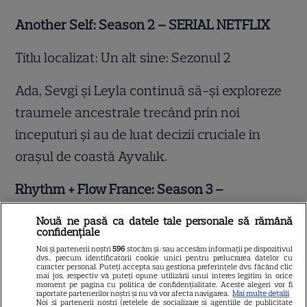
Another Self: Season 2 – SERIAL NETFLIX
Titlu localizat: Un alt sine: Sezonul 2
Ada, Sevgi și Leyla continuă să-și exploreze
traumele ancestrale trecând prin noi
începuturi și au de luat decizii cruciale în
orașul de coastă Ayvalık.
Rhythm + Flow France: Season 3 –
episoadele 5-7- SERIAL NETFLIX
Nouă ne pasă ca datele tale personale să rămână
confidențiale
Titlu localizat :Ritm + rimă: Franța: Sezonul 3
Noi și partenerii noștri
596
stocăm și/sau accesăm informații pe dispozitivul
dvs., precum identificatorii cookie unici pentru prelucrarea datelor cu
caracter personal. Puteți accepta sau gestiona preferințele dvs. făcând clic
Juriu nou, reguli noi. Jurații vedetă SCH, SDM
mai jos, respectiv vă puteți opune utilizării unui interes legitim în orice
moment pe pagina cu politica de confidențialitate. Aceste alegeri vor fi
raportate partenerilor noștri și nu vă vor afecta navigarea.
Mai multe detalii
și Aya Nakamura intră în ritm și caută să
Noi si partenerii nostri (retelele de socializare si agentiile de publicitate