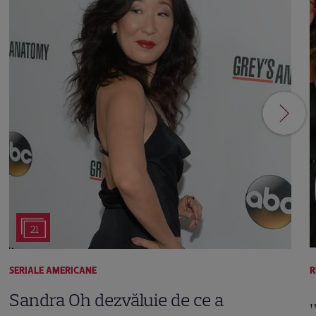
21
SERIALE AMERICANE
R
Sandra Oh dezvăluie de ce a