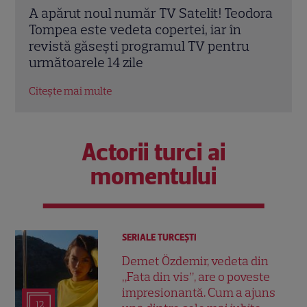
dora
A apărut revista TV Satelit din 6 iunie
TV S
2026! Alexandra Tudor aduce spectacolul
Irin
u
Mondialului de fotbal la Antena 1
de fo
Citește mai multe
Citeș
Actorii turci ai
momentului
SERIALE TURCEŞTI
Demet Özdemir, vedeta din
„Fata din vis”, are o poveste
impresionantă. Cum a ajuns
12