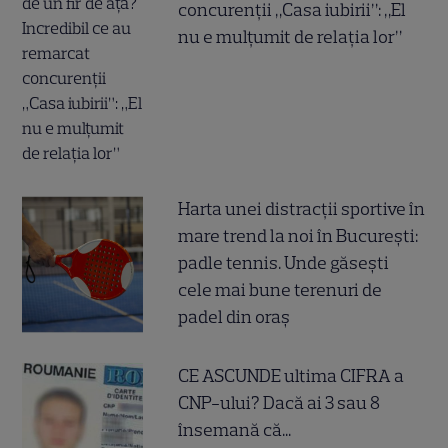
concurenții „Casa iubirii”: „El
nu e mulțumit de relația lor”
Harta unei distracții sportive în
mare trend la noi în București:
padle tennis. Unde găsești
cele mai bune terenuri de
padel din oraș
CE ASCUNDE ultima CIFRA a
CNP-ului? Dacă ai 3 sau 8
însemană că...