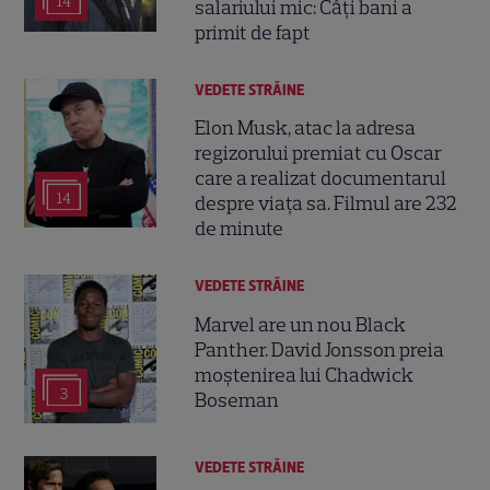
14
salariului mic: Câți bani a
primit de fapt
VEDETE STRĂINE
Elon Musk, atac la adresa
regizorului premiat cu Oscar
care a realizat documentarul
14
despre viața sa. Filmul are 232
de minute
VEDETE STRĂINE
Marvel are un nou Black
Panther. David Jonsson preia
moștenirea lui Chadwick
3
Boseman
VEDETE STRĂINE