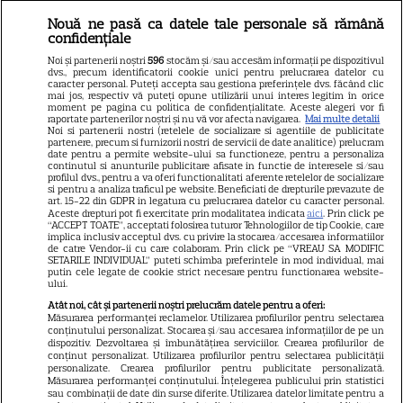
Nouă ne pasă ca datele tale personale să rămână
Libertatea
confidențiale
Libertatea pentru femei
Noi și partenerii noștri
596
stocăm și/sau accesăm informații pe dispozitivul
dvs., precum identificatorii cookie unici pentru prelucrarea datelor cu
GSP
caracter personal. Puteți accepta sau gestiona preferințele dvs. făcând clic
mai jos, respectiv vă puteți opune utilizării unui interes legitim în orice
Știri mondene
moment pe pagina cu politica de confidențialitate. Aceste alegeri vor fi
raportate partenerilor noștri și nu vă vor afecta navigarea.
Mai multe detalii
Noi si partenerii nostri (retelele de socializare si agentiile de publicitate
Avantaje
partenere, precum si furnizorii nostri de servicii de date analitice) prelucram
date pentru a permite website-ului sa functioneze, pentru a personaliza
Elle
continutul si anunturile publicitare afisate in functie de interesele si/sau
profilul dvs., pentru a va oferi functionalitati aferente retelelor de socializare
Unica
si pentru a analiza traficul pe website. Beneficiati de drepturile prevazute de
art. 15-22 din GDPR in legatura cu prelucrarea datelor cu caracter personal.
Retete practice
Aceste drepturi pot fi exercitate prin modalitatea indicata
aici
. Prin click pe
“ACCEPT TOATE”, acceptati folosirea tuturor Tehnologiilor de tip Cookie, care
implica inclusiv acceptul dvs. cu privire la stocarea/accesarea informatiilor
de catre Vendor-ii cu care colaboram. Prin click pe “VREAU SA MODIFIC
SETARILE INDIVIDUAL” puteti schimba preferintele in mod individual, mai
URMĂREȘTE-NE PE
putin cele legate de cookie strict necesare pentru functionarea website-
ului.
Atât noi, cât și partenerii noștri prelucrăm datele pentru a oferi:
Măsurarea performanței reclamelor. Utilizarea profilurilor pentru selectarea
conținutului personalizat. Stocarea și/sau accesarea informațiilor de pe un
dispozitiv. Dezvoltarea și îmbunătățirea serviciilor. Crearea profilurilor de
conținut personalizat. Utilizarea profilurilor pentru selectarea publicității
Copyright
2026
Ringier Romania – Toate Drepturile rezervate
personalizate. Crearea profilurilor pentru publicitate personalizată.
Măsurarea performanței conținutului. Înțelegerea publicului prin statistici
sau combinații de date din surse diferite. Utilizarea datelor limitate pentru a