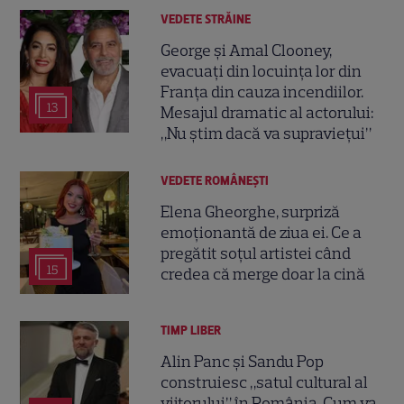
VEDETE STRĂINE
George și Amal Clooney,
evacuați din locuința lor din
Franța din cauza incendiilor.
13
Mesajul dramatic al actorului:
„Nu știm dacă va supraviețui”
VEDETE ROMÂNEŞTI
Elena Gheorghe, surpriză
emoționantă de ziua ei. Ce a
pregătit soțul artistei când
15
credea că merge doar la cină
TIMP LIBER
Alin Panc și Sandu Pop
construiesc „satul cultural al
viitorului” în România. Cum va