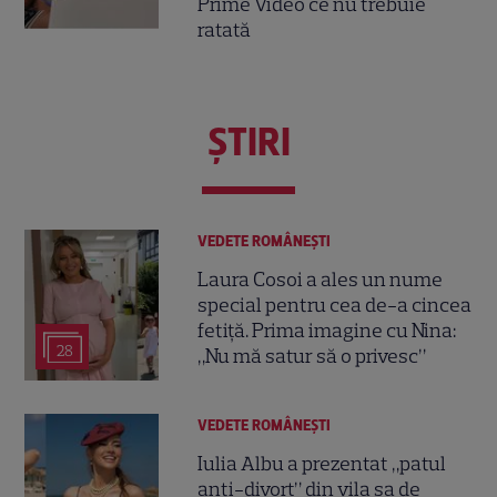
Prime Video ce nu trebuie
ratată
ŞTIRI
VEDETE ROMÂNEŞTI
Laura Cosoi a ales un nume
special pentru cea de-a cincea
fetiță. Prima imagine cu Nina:
28
„Nu mă satur să o privesc”
VEDETE ROMÂNEŞTI
Iulia Albu a prezentat „patul
anti-divorț” din vila sa de