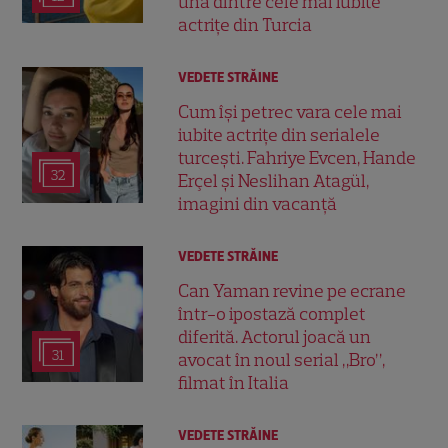
una dintre cele mai iubite
actrițe din Turcia
VEDETE STRĂINE
Cum își petrec vara cele mai
iubite actrițe din serialele
turcești. Fahriye Evcen, Hande
32
Erçel și Neslihan Atagül,
imagini din vacanță
VEDETE STRĂINE
Can Yaman revine pe ecrane
într-o ipostază complet
diferită. Actorul joacă un
31
avocat în noul serial „Bro”,
filmat în Italia
VEDETE STRĂINE