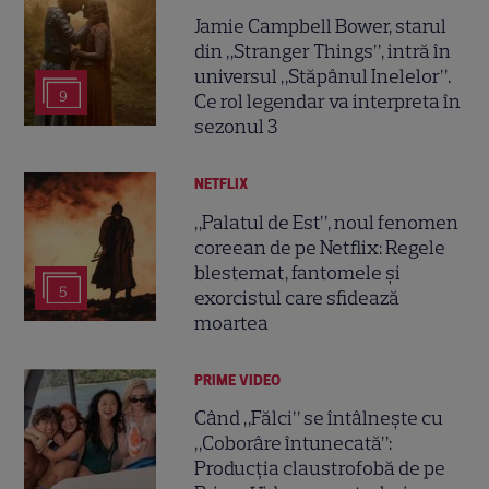
Jamie Campbell Bower, starul
din „Stranger Things”, intră în
universul „Stăpânul Inelelor”.
9
Ce rol legendar va interpreta în
sezonul 3
NETFLIX
„Palatul de Est”, noul fenomen
coreean de pe Netflix: Regele
blestemat, fantomele și
5
exorcistul care sfidează
moartea
PRIME VIDEO
Când „Fălci” se întâlnește cu
„Coborâre întunecată”:
Producția claustrofobă de pe