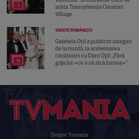
3
arăta Transylvania Creators
Village
VEDETE ROMÂNEŞTI
Gabriela Oțil a publicat imagini
de la nuntă, la aniversarea
căsătoriei cu Dani Oțil: „Fără
36
grija lui «ce o să zică lumea»”
Despre Tvmania