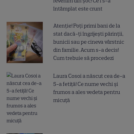
revenim din șoc! Ce i s-a
întâmplat este crunt
Atenție! Poți primi bani de la
stat dacă-ți îngrijești părinții,
bunicii sau pe cineva vârstnic
din familie. Acum s-a decis!
Cum trebuie să procedezi
Laura Cosoi a născut cea de-a
5-a fetiță! Ce nume vechi și
frumos a ales vedeta pentru
micuță