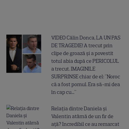
VIDEO Călin Donca, LA UN PAS
DE TRAGEDIE! A trecut prin
clipe de groază și a povestit
totul abia după ce PERICOLUL
a trecut. IMAGINILE
SURPRINSE chiar de el: "Noroc
că a fost pomul. Era să-mi dea
în cap cu..."
Relația dintre Daniela și
Valentin atârnă de un fir de
ață? Incredibil ce au remarcat