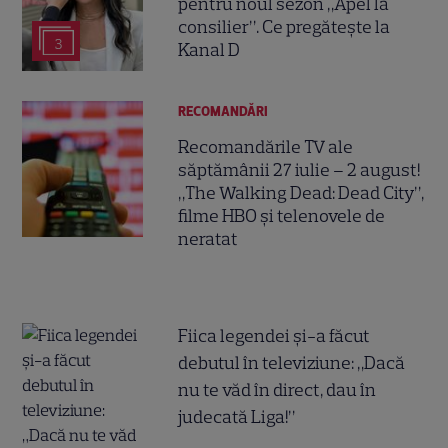
pentru noul sezon „Apel la
consilier”. Ce pregătește la
3
Kanal D
RECOMANDĂRI
Recomandările TV ale
săptămânii 27 iulie – 2 august!
„The Walking Dead: Dead City”,
filme HBO și telenovele de
neratat
Fiica legendei și-a făcut
debutul în televiziune: „Dacă
nu te văd în direct, dau în
judecată Liga!”