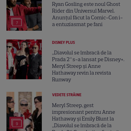
Ryan Gosling este noul Ghost
Rider din Universul Marvel.
Anunțul făcut la Comic-Con i-
7
a entuziasmat pe fani
DISNEY PLUS
„Diavolul se îmbracă de la
Prada 2” s-a lansat pe Disney+.
Meryl Streep și Anne
Hathaway revin la revista
Runway
VEDETE STRĂINE
Meryl Streep, gest
impresionant pentru Anne
Hathaway și Emily Blunt la
9
„Diavolul se îmbracă de la