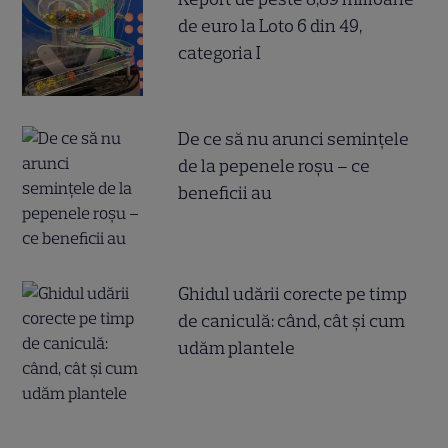
de euro la Loto 6 din 49,
categoria I
De ce să nu arunci semințele
de la pepenele roșu – ce
beneficii au
Ghidul udării corecte pe timp
de caniculă: când, cât şi cum
udăm plantele