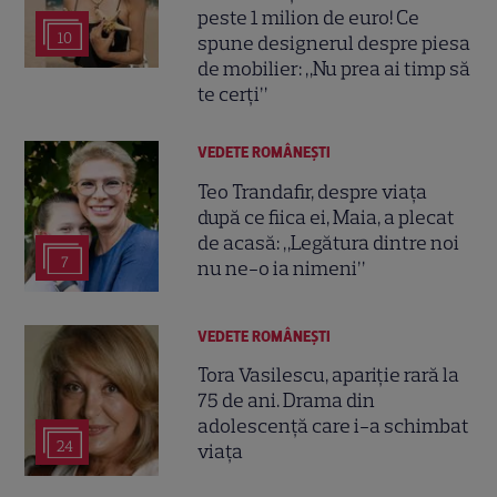
peste 1 milion de euro! Ce
10
spune designerul despre piesa
de mobilier: „Nu prea ai timp să
te cerți”
VEDETE ROMÂNEŞTI
Teo Trandafir, despre viața
după ce fiica ei, Maia, a plecat
de acasă: „Legătura dintre noi
7
nu ne-o ia nimeni”
VEDETE ROMÂNEŞTI
Tora Vasilescu, apariție rară la
75 de ani. Drama din
adolescență care i-a schimbat
24
viața