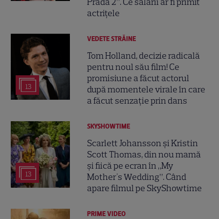
Prada 2”. Ce salarii ar fi primit
actrițele
VEDETE STRĂINE
Tom Holland, decizie radicală
pentru noul său film! Ce
promisiune a făcut actorul
13
după momentele virale în care
a făcut senzație prin dans
SKYSHOWTIME
Scarlett Johansson și Kristin
Scott Thomas, din nou mamă
și fiică pe ecran în „My
13
Mother's Wedding”. Când
apare filmul pe SkyShowtime
PRIME VIDEO