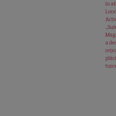
în af
Lond
Acto
„Su
Magn
a de
rețe
plăci
turc