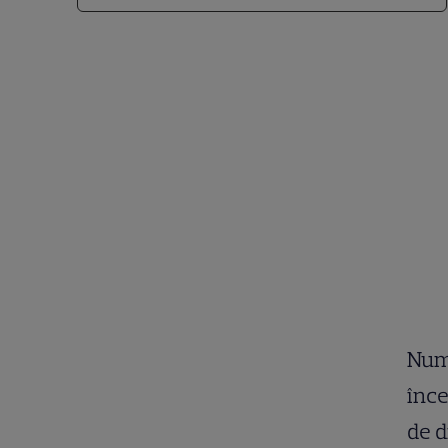
Numă
înce
de d