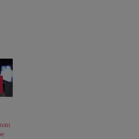
man
pe