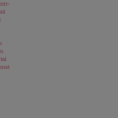
într-
ază
t
n
în
ial
ilmat