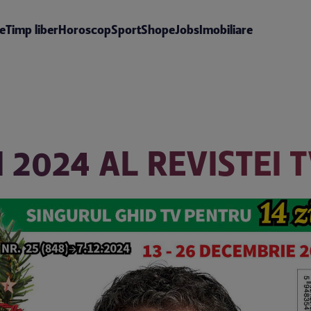
te
Timp liber
Horoscop
Sport
Shop
eJobs
Imobiliare
 2024 AL REVISTEI T