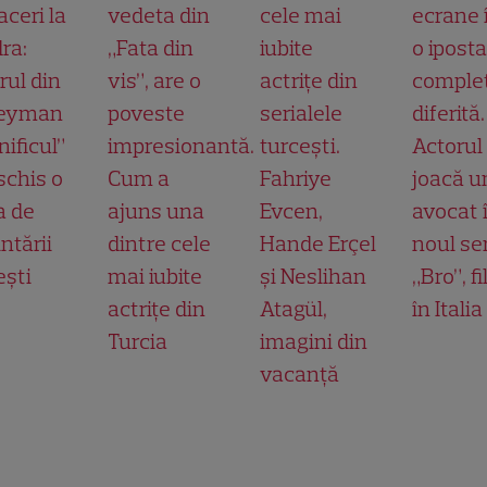
aceri la
vedeta din
cele mai
ecrane 
ra:
„Fata din
iubite
o ipost
rul din
vis”, are o
actrițe din
comple
leyman
poveste
serialele
diferită.
ificul”
impresionantă.
turcești.
Actorul
schis o
Cum a
Fahriye
joacă u
a de
ajuns una
Evcen,
avocat 
ntării
dintre cele
Hande Erçel
noul ser
ești
mai iubite
și Neslihan
„Bro”, f
actrițe din
Atagül,
în Italia
Turcia
imagini din
vacanță