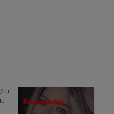
găsit
le
Recomandări