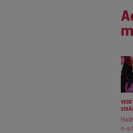
Ac
m
VEDE
STRĂ
Hali
s-a 