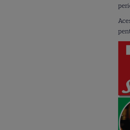
per
Aces
pent