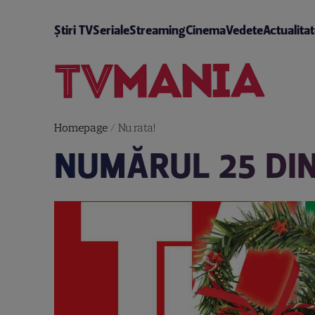
Știri TV
Seriale
Streaming
Cinema
Vedete
Actualita
Homepage
/
Nu rata!
NUMĂRUL 25 DIN