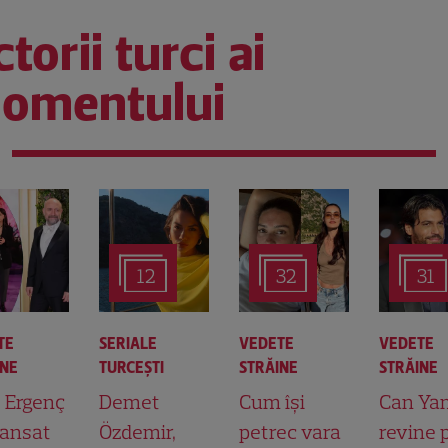
torii turci ai
omentului
12
32
31
TE
SERIALE
VEDETE
VEDETE
INE
TURCEŞTI
STRĂINE
STRĂINE
t Ergenç
Demet
Cum își
Can Ya
lansat
Özdemir,
petrec vara
revine 