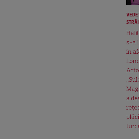
VEDE
STRĂ
Hali
s-a 
în af
Lond
Acto
„Su
Magn
a de
rețe
plăci
turc