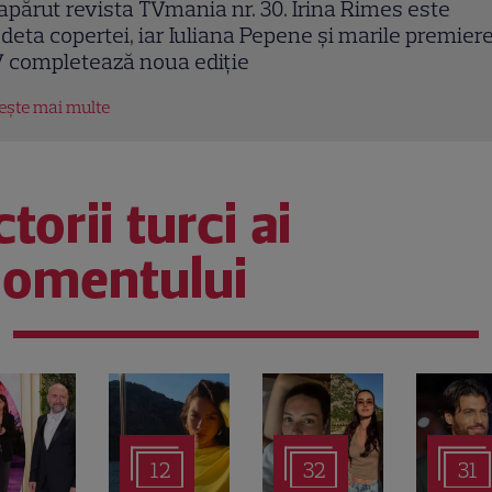
rina Caragea: „Îmi place vara în București”. Ce
sești în noul număr al revistei TVmania
tește mai multe
torii turci ai
omentului
12
32
31