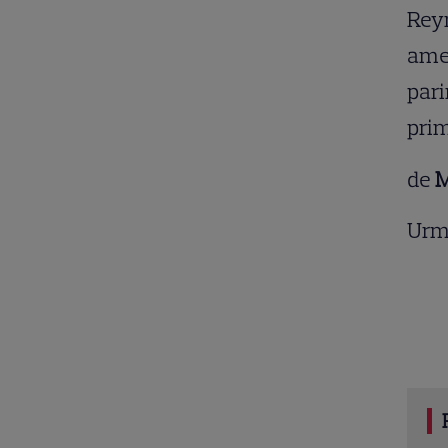
Reyn
amer
pari
prim
de
M
Urm