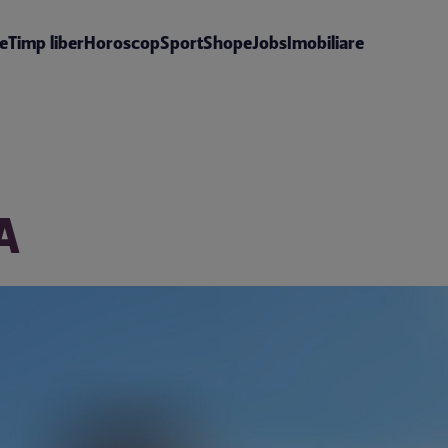
te
Timp liber
Horoscop
Sport
Shop
eJobs
Imobiliare
A