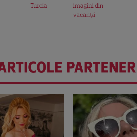
Turcia
imagini din
vacanță
ARTICOLE PARTENER