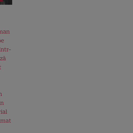
man
pe
într-
ază
t
n
în
ial
ilmat