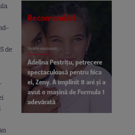
ula
Recomandări
nd-
45 de
Vedete româneşti
Adelina Pestrițu, petrecere
spectaculoasă pentru fiica
.
ei, Zeny. A împlinit 8 ani și a
avut o mașină de Formula 1
ei
adevărată
i
yan