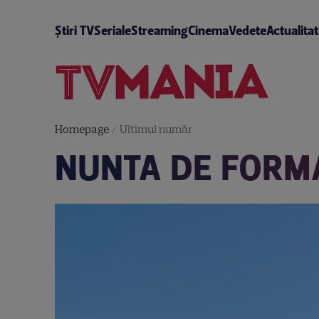
Știri TV
Seriale
Streaming
Cinema
Vedete
Actualita
Homepage
/
Ultimul număr
NUNTA DE FORM