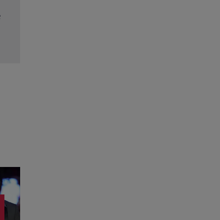
A apărut revista TVmania nr. 28! Totul despre no
serial „Trafic” de la Pro TV, megaproducția „Odis
secretele lui Reese Witherspoon
Citește mai multe