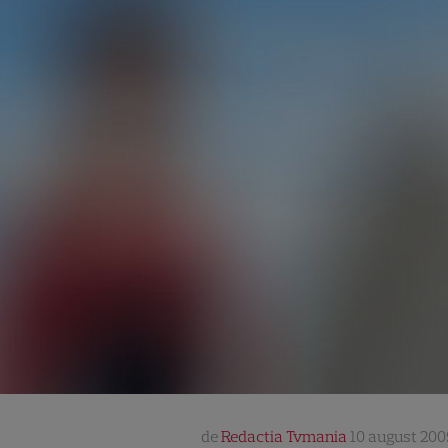
de
Redactia Tvmania
10 august 200