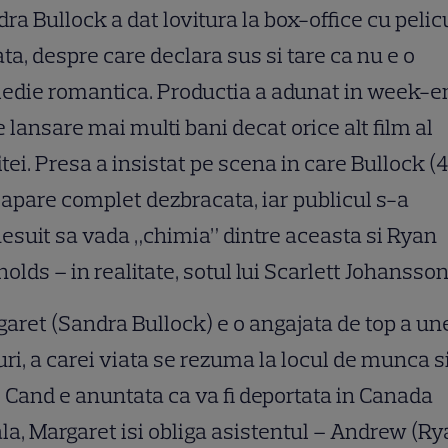
ra Bullock a dat lovitura la box-office cu pelic
ata, despre care declara sus si tare ca nu e o
edie romantica. Productia a adunat in week-e
e lansare mai multi bani decat orice alt film al
itei. Presa a insistat pe scena in care Bullock (
 apare complet dezbracata, iar publicul s-a
esuit sa vada „chimia” dintre aceasta si Ryan
olds – in realitate, sotul lui Scarlett Johansson
aret (Sandra Bullock) e o angajata de top a un
uri, a carei viata se rezuma la locul de munca s
. Cand e anuntata ca va fi deportata in Canada
la, Margaret isi obliga asistentul – Andrew (R