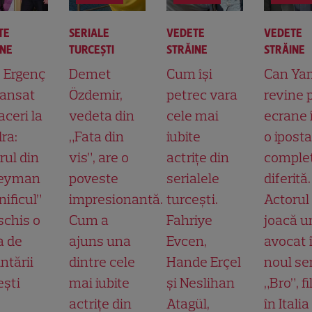
TE
SERIALE
VEDETE
VEDETE
INE
TURCEŞTI
STRĂINE
STRĂINE
t Ergenç
Demet
Cum își
Can Ya
lansat
Özdemir,
petrec vara
revine 
aceri la
vedeta din
cele mai
ecrane 
ra:
„Fata din
iubite
o ipost
rul din
vis”, are o
actrițe din
comple
leyman
poveste
serialele
diferită.
ificul”
impresionantă.
turcești.
Actorul
schis o
Cum a
Fahriye
joacă u
a de
ajuns una
Evcen,
avocat 
ntării
dintre cele
Hande Erçel
noul ser
ești
mai iubite
și Neslihan
„Bro”, f
actrițe din
Atagül,
în Italia