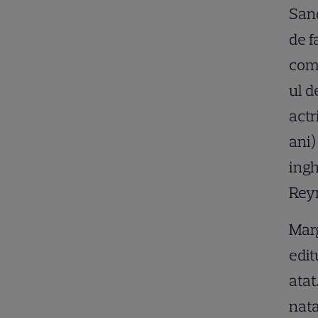
Sand
de f
com
ul d
actr
ani)
ingh
Reyn
Marg
edit
atat
nata