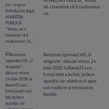
APARIȚIA PUBLICĂ: "Vreau
să-i transmit că îi mulțumesc
că..."
Rezumat episodul 100 „O
dragoste”, difuzat vineri, 24
iulie 2026, la Kanal D: Leo,
fostul iubit a lui Ișil, își face
apariția, iar odată cu el apar
noi conflicte și tensiuni în
familie