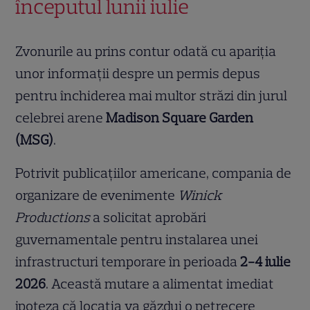
începutul lunii iulie
Zvonurile au prins contur odată cu apariția
unor informații despre un permis depus
pentru închiderea mai multor străzi din jurul
celebrei arene
Madison Square Garden
(MSG)
.
Potrivit publicațiilor americane, compania de
organizare de evenimente
Winick
Productions
a solicitat aprobări
guvernamentale pentru instalarea unei
infrastructuri temporare în perioada
2-4 iulie
2026
. Această mutare a alimentat imediat
ipoteza că locația va găzdui o petrecere