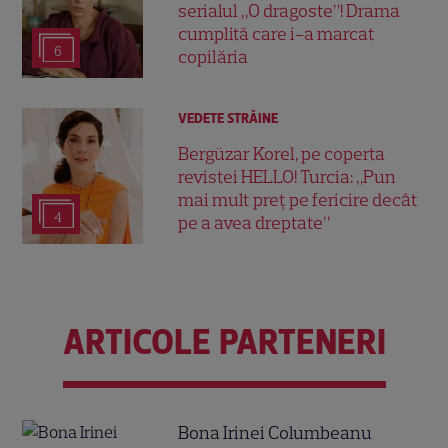
serialul „O dragoste”! Drama
cumplită care i-a marcat
6
copilăria
VEDETE STRĂINE
Bergüzar Korel, pe coperta
revistei HELLO! Turcia: „Pun
mai mult preț pe fericire decât
4
pe a avea dreptate”
ARTICOLE PARTENERI
Bona Irinei Columbeanu