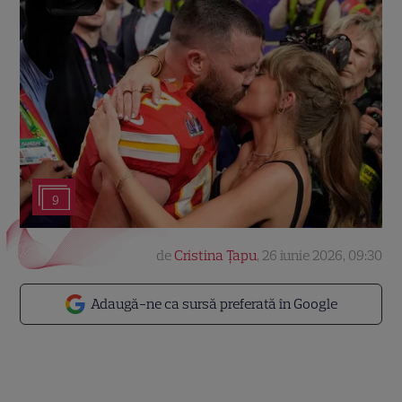
9
de
Cristina Țapu
,
26 iunie 2026, 09:30
Adaugă-ne ca sursă preferată în Google