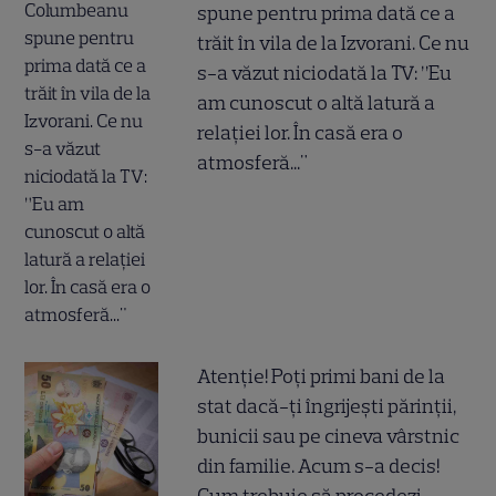
spune pentru prima dată ce a
trăit în vila de la Izvorani. Ce nu
s-a văzut niciodată la TV: ”Eu
am cunoscut o altă latură a
relației lor. În casă era o
atmosferă..."
Atenție! Poți primi bani de la
stat dacă-ți îngrijești părinții,
bunicii sau pe cineva vârstnic
din familie. Acum s-a decis!
Cum trebuie să procedezi