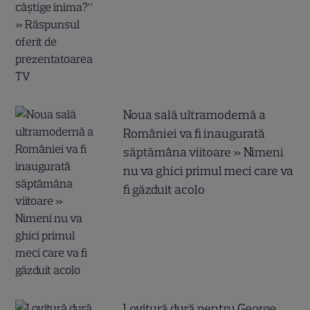
Noua sală ultramodernă a
României va fi inaugurată
săptămâna viitoare » Nimeni
nu va ghici primul meci care va
fi găzduit acolo
Lovitură dură pentru George