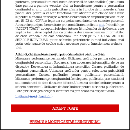
partenere, precum si furnizorii nostri de servicii de date analitice) prelucram
date pentru a permite website-ului sa functioneze, pentru a personaliza
continutul si anunturile publicitare afisate in functie de interesele si/sau
profilul dvs., pentru a va oferi functionalitati aferente retelelor de socializare
si pentru a analiza traficul pe website. Beneficiati de drepturile prevazute de
art. 15-22 din GDPR in legatura cu prelucrarea datelor cu caracter personal.
Aceste drepturi pot fi exercitate prin modalitatea indicata
aici
. Prin click pe
“ACCEPT TOATE”, acceptati folosirea tuturor Tehnologiilor de tip Cookie, care
implica inclusiv acceptul dvs. cu privire la stocarea/accesarea informatiilor
de catre Vendor-ii cu care colaboram. Prin click pe “VREAU SA MODIFIC
SETARILE INDIVIDUAL” puteti schimba preferintele in mod individual, mai
putin cele legate de cookie strict necesare pentru functionarea website-
ului.
Atât noi, cât și partenerii noștri prelucrăm datele pentru a oferi:
Măsurarea performanței reclamelor. Utilizarea profilurilor pentru selectarea
conținutului personalizat. Stocarea și/sau accesarea informațiilor de pe un
dispozitiv. Dezvoltarea și îmbunătățirea serviciilor. Crearea profilurilor de
conținut personalizat. Utilizarea profilurilor pentru selectarea publicității
PRIME VIDEO
R
personalizate. Crearea profilurilor pentru publicitate personalizată.
Măsurarea performanței conținutului. Înțelegerea publicului prin statistici
sau combinații de date din surse diferite. Utilizarea datelor limitate pentru a
Ride or Die pe Prime Video.
selecta conținutul. Utilizarea de date limitate pentru a selecta publicitatea.
Date precise de geolocație și identificarea prin scanarea dispozitivului.
Octavia Spencer și Hannah
Listă parteneri (furnizori)
Waddingham, într-un serial cu
ACCEPT TOATE
asasini, umor și multă acțiune
VREAU SA MODIFIC SETARILE INDIVIDUAL