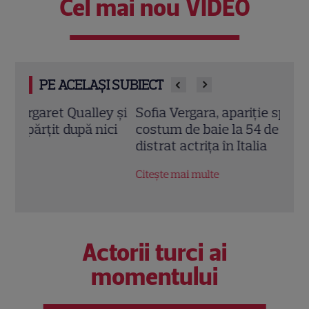
Cel mai nou VIDEO
PE ACELAȘI SUBIECT
y și
Sofia Vergara, apariție spectaculoasă în
Megh
ci
costum de baie la 54 de ani. Cum s-a
Mast
distrat actrița în Italia
Suss
Prin
Citește mai multe
Citeș
Actorii turci ai
momentului