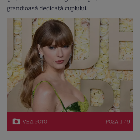
grandioasă dedicată cuplului.
VEZI
FOTO
POZA
1 / 9