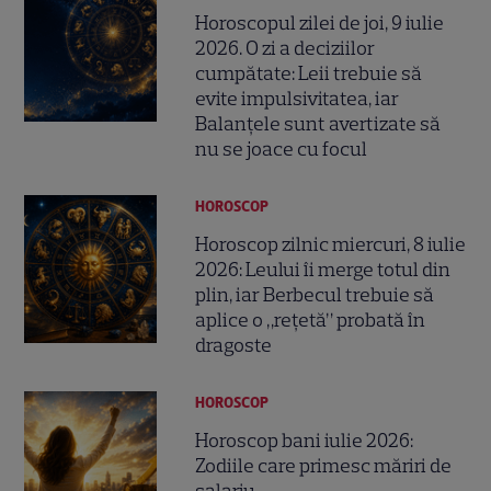
Horoscopul zilei de joi, 9 iulie
2026. O zi a deciziilor
cumpătate: Leii trebuie să
evite impulsivitatea, iar
Balanțele sunt avertizate să
nu se joace cu focul
HOROSCOP
Horoscop zilnic miercuri, 8 iulie
2026: Leului îi merge totul din
plin, iar Berbecul trebuie să
aplice o „rețetă” probată în
dragoste
HOROSCOP
Horoscop bani iulie 2026:
Zodiile care primesc măriri de