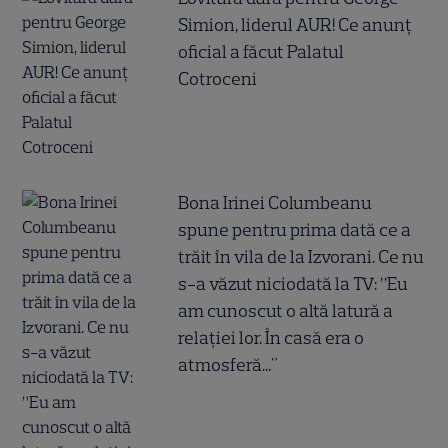
Simion, liderul AUR! Ce anunț
oficial a făcut Palatul
Cotroceni
Bona Irinei Columbeanu
spune pentru prima dată ce a
trăit în vila de la Izvorani. Ce nu
s-a văzut niciodată la TV: ”Eu
am cunoscut o altă latură a
relației lor. În casă era o
atmosferă..."