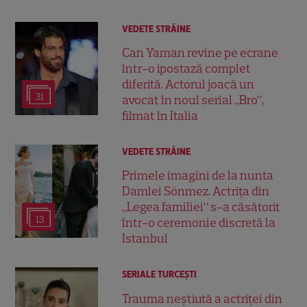
VEDETE STRĂINE
Can Yaman revine pe ecrane
într-o ipostază complet
diferită. Actorul joacă un
31
avocat în noul serial „Bro”,
filmat în Italia
VEDETE STRĂINE
Primele imagini de la nunta
Damlei Sönmez. Actrița din
„Legea familiei” s-a căsătorit
13
într-o ceremonie discretă la
Istanbul
SERIALE TURCEŞTI
Trauma neștiută a actriței din