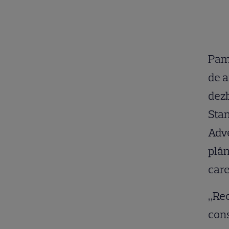
Pame
de a
dezb
Stan
Adve
plân
care
„Rec
cons