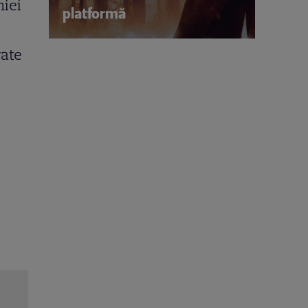
niei
platformă
vate