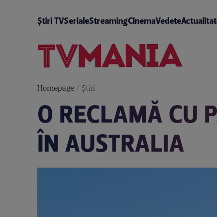
Știri TV
Seriale
Streaming
Cinema
Vedete
Actualita
Homepage
/
Știri
O RECLAMĂ CU P
ÎN AUSTRALIA