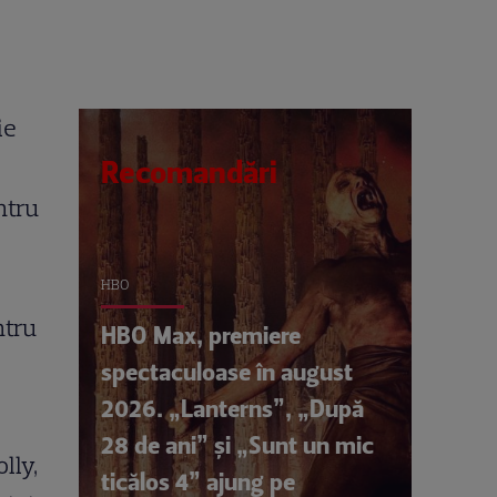
ie
Recomandări
ntru
HBO
ntru
HBO Max, premiere
spectaculoase în august
2026. „Lanterns”, „După
28 de ani” și „Sunt un mic
lly,
ticălos 4” ajung pe