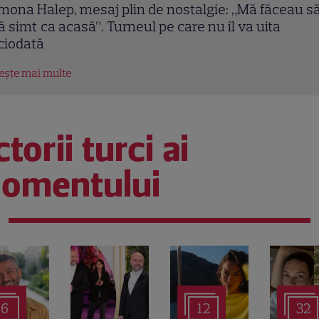
iversitatea Craiova - KuPS și CFR Cluj - Tromso, joi
. Meciurile care pot duce echipele românești în pla
f-ul european
tește mai multe
torii turci ai
omentului
6
12
32