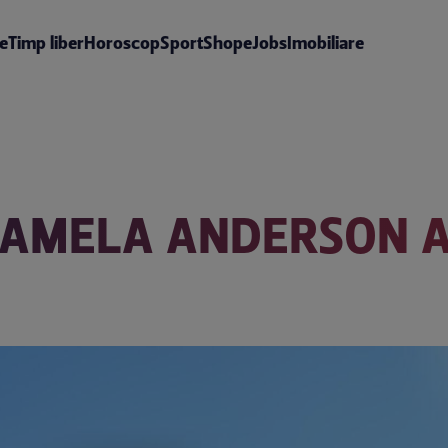
te
Timp liber
Horoscop
Sport
Shop
eJobs
Imobiliare
AMELA ANDERSON A 