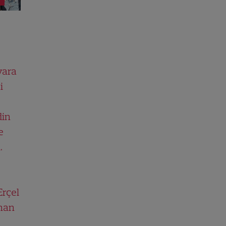
vara
i
din
e
.
rçel
ihan