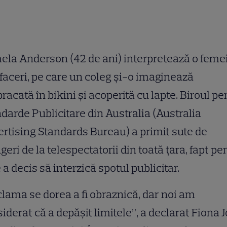
la Anderson (42 de ani) interpretează o feme
faceri, pe care un coleg şi-o imaginează
racată în bikini şi acoperită cu lapte. Biroul pe
darde Publicitare din Australia (Australia
rtising Standards Bureau) a primit sute de
geri de la telespectatorii din toată ţara, fapt pe
 a decis să interzică spotul publicitar.
lama se dorea a fi obraznică, dar noi am
iderat că a depăşit limitele”, a declarat Fiona Jo