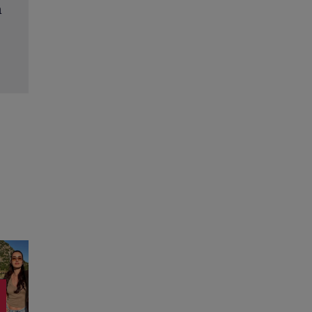
 la
Mirabela Grădinaru, detalii din declarația de ave
y-
venit a avut partenera lui Nicușor Dan și ce bunu
deține
Citește mai multe