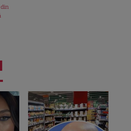
 din
ă
I