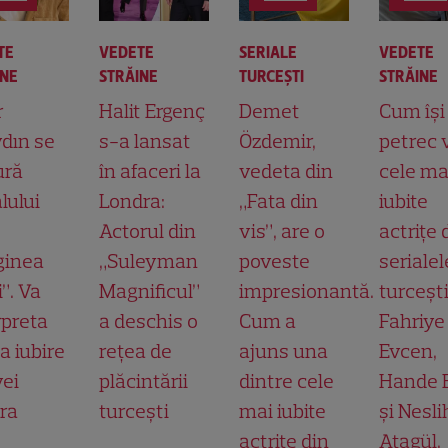
TE
VEDETE
SERIALE
VEDETE
INE
STRĂINE
TURCEŞTI
STRĂINE
r
Halit Ergenç
Demet
Cum își
dın se
s-a lansat
Özdemir,
petrec 
ură
în afaceri la
vedeta din
cele ma
lului
Londra:
„Fata din
iubite
Actorul din
vis”, are o
actrițe 
ginea
„Suleyman
poveste
serialel
”. Va
Magnificul”
impresionantă.
turcești
rpreta
a deschis o
Cum a
Fahriye
a iubire
rețea de
ajuns una
Evcen,
yei
plăcintării
dintre cele
Hande E
ra
turcești
mai iubite
și Nesl
actrițe din
Atagül,