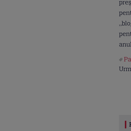
preş
pent
„blo
pent
anul
Pa
Urm