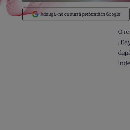
Adaugă-ne ca sursă preferată în Google
O re
„Bay
după
inde