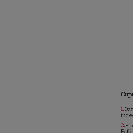
Cup
1
Oana
într
2
Pro
Pofti