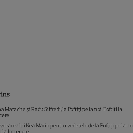
rins
 Matache și Radu Siffredi, la Poftiți pe la noi: Poftiți la
ecere
vocarea lui Nea Marin pentru vedetele de la Poftiți pe la noi
ți la întrecere