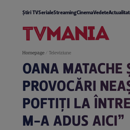
Știri TV
Seriale
Streaming
Cinema
Vedete
Actualita
Homepage
/
Televiziune
OANA MATACHE Ș
PROVOCĂRI NEAȘT
POFTIȚI LA ÎNTR
M-A ADUS AICI”