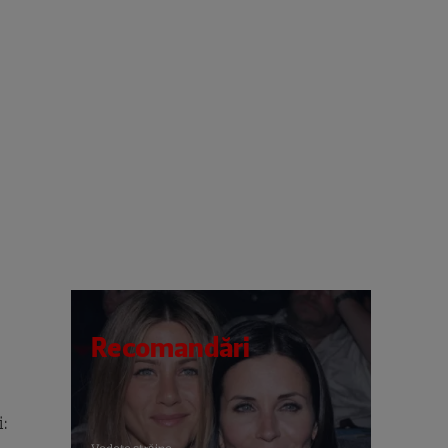
Recomandări
: