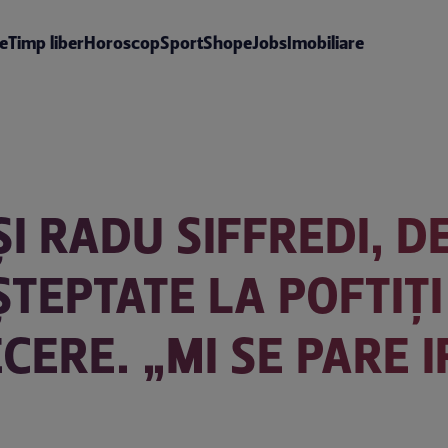
te
Timp liber
Horoscop
Sport
Shop
eJobs
Imobiliare
I RADU SIFFREDI, D
EPTATE LA POFTIȚI 
ECERE. „MI SE PARE 