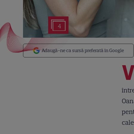
4
Adaugă-ne ca sursă preferată în Google
într
Oana
pent
cale