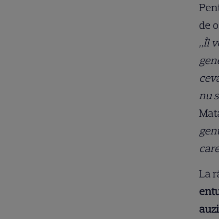
Pent
de o
„Îl 
gene
ceva
nu s
Mat
genu
care
La r
entu
auzi