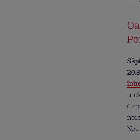
Oa
Pof
Săpt
20.3
într
unde
Carm
noro
Nea