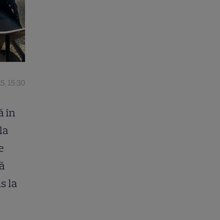
5, 15:30
ă în
la
e
ră
s la