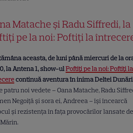
na Matache și Radu Siffredi, la
tiți pe la noi: Poftiți la întrece
ămâna aceasta, de luni până miercuri de la or
0, la Antena 1, show-ul
Poftiți pe la noi: Poftiți la
ecere
continuă aventura în inima Deltei Dunări
 patru noi vedete – Oana Matache, Radu Siffred
en Negoiță și sora ei, Andreea – își încearcă
cul și rezistența în fața provocărilor lansate d
 Mărin.