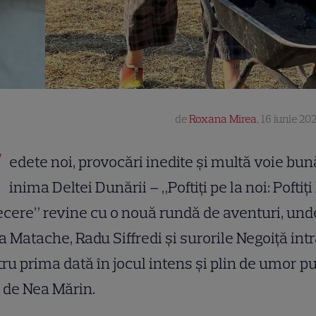
de
Roxana Mirea
,
16 iunie 202
V
edete noi, provocări inedite și multă voie bun
inima Deltei Dunării – „Poftiți pe la noi: Poftiți 
ecere” revine cu o nouă rundă de aventuri, und
 Matache, Radu Siffredi și surorile Negoiță int
ru prima dată în jocul intens și plin de umor pu
 de Nea Mărin.