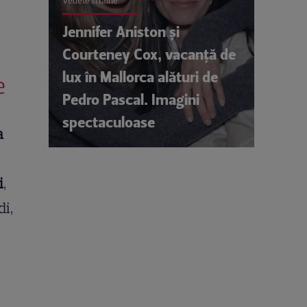
Vedete străine
Jennifer Aniston și
Courteney Cox, vacanță de
lux în Mallorca alături de
re
Pedro Pascal. Imagini
spectaculoase
a
i
,
i,
e