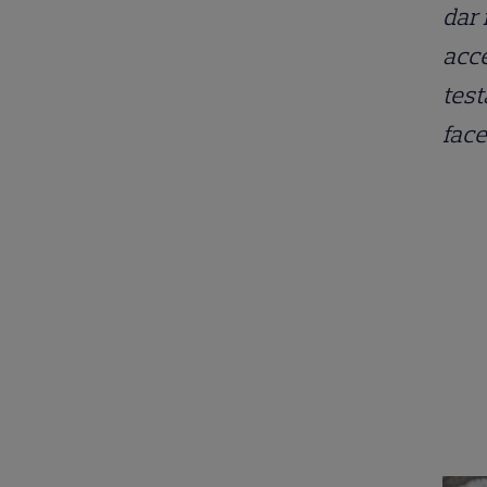
dar 
acce
test
face