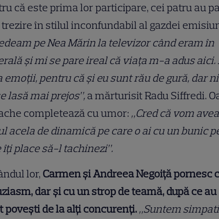
ru că este prima lor participare, cei patru au p
 trezire în stilul inconfundabil al gazdei emisiun
vedeam pe Nea Mărin la televizor când eram în
rală și mi se pare ireal că viața m-a adus aici
 emoții, pentru că și eu sunt rău de gură, dar ni
e lasă mai prejos”,
a mărturisit Radu Siffredi. 
ache completează cu umor:
„Cred că vom avea
l acela de dinamică pe care o ai cu un bunic p
 îți place să-l tachinezi”.
ândul lor,
Carmen și Andreea Negoiță pornesc 
ziasm, dar și cu un strop de teamă, după ce au
t povești de la alți concurenți.
„Suntem simpati