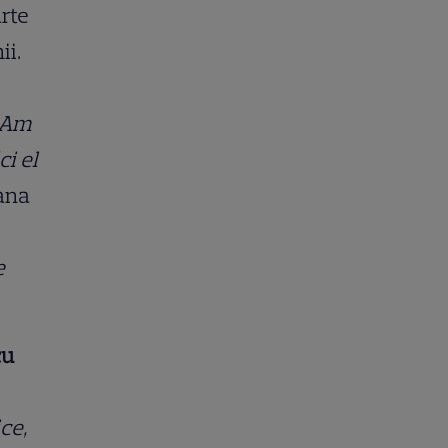
arte
ii.
. Am
ci el
Oana
e
cu
ce,