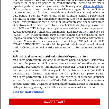
Dumnezeu mâna în cap!
moment pe pagina cu politica de confidențialitate. Aceste alegeri vor fi
Felicitări, să fiți fericiți! Că
raportate partenerilor noștri și nu vă vor afecta navigarea.
Mai multe detalii
Noi si partenerii nostri (retelele de socializare si agentiile de publicitate
partenere, precum si furnizorii nostri de servicii de date analitice) prelucram
frumoși sunteți!
date pentru a permite website-ului sa functioneze, pentru a personaliza
continutul si anunturile publicitare afisate in functie de interesele si/sau
profilul dvs., pentru a va oferi functionalitati aferente retelelor de socializare
si pentru a analiza traficul pe website. Beneficiati de drepturile prevazute de
Cătălin Crișan, gafă de
art. 15-22 din GDPR in legatura cu prelucrarea datelor cu caracter personal.
Aceste drepturi pot fi exercitate prin modalitatea indicata
aici
. Prin click pe
proporții după ce a anunțat că
“ACCEPT TOATE”, acceptati folosirea tuturor Tehnologiilor de tip Cookie, care
implica inclusiv acceptul dvs. cu privire la stocarea/accesarea informatiilor
s-a despărțit de iubită „Să mă
de catre Vendor-ii cu care colaboram. Prin click pe “VREAU SA MODIFIC
SETARILE INDIVIDUAL” puteti schimba preferintele in mod individual, mai
criticați ușor”. Internauții i-au
putin cele legate de cookie strict necesare pentru functionarea website-
ului.
bătut obrazul
Atât noi, cât și partenerii noștri prelucrăm datele pentru a oferi:
Măsurarea performanței reclamelor. Utilizarea profilurilor pentru selectarea
conținutului personalizat. Stocarea și/sau accesarea informațiilor de pe un
dispozitiv. Dezvoltarea și îmbunătățirea serviciilor. Crearea profilurilor de
Vedeta din România care a
conținut personalizat. Utilizarea profilurilor pentru selectarea publicității
personalizate. Crearea profilurilor pentru publicitate personalizată.
născut chiar de ziua ei. Anul
Măsurarea performanței conținutului. Înțelegerea publicului prin statistici
acesta face nunta de lemn!
sau combinații de date din surse diferite. Utilizarea datelor limitate pentru a
selecta conținutul. Utilizarea de date limitate pentru a selecta publicitatea.
Date precise de geolocație și identificarea prin scanarea dispozitivului.
Listă parteneri (furnizori)
ACCEPT TOATE