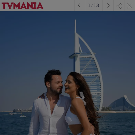
1
/
13