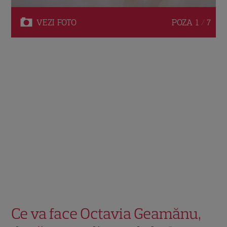
VEZI
FOTO
POZA
1 / 7
Ce va face Octavia Geamănu,