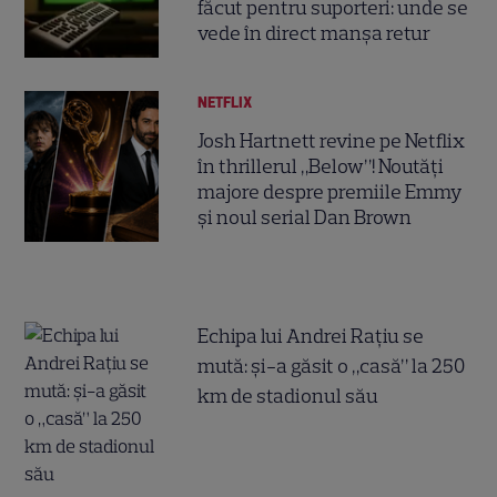
făcut pentru suporteri: unde se
vede în direct manșa retur
NETFLIX
Josh Hartnett revine pe Netflix
în thrillerul „Below”! Noutăți
majore despre premiile Emmy
și noul serial Dan Brown
Echipa lui Andrei Rațiu se
mută: și-a găsit o „casă” la 250
km de stadionul său