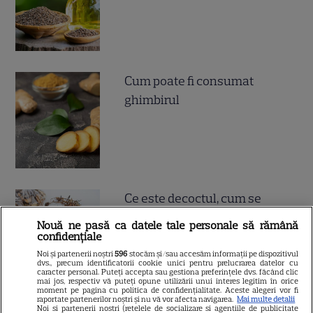
Cum poate fi consumat
ghimbirul
Ce este decoctul, cum se
obţine şi care sunt utilizările
Nouă ne pasă ca datele tale personale să rămână
acestuia
confidențiale
Noi și partenerii noștri
596
stocăm și/sau accesăm informații pe dispozitivul
dvs., precum identificatorii cookie unici pentru prelucrarea datelor cu
caracter personal. Puteți accepta sau gestiona preferințele dvs. făcând clic
mai jos, respectiv vă puteți opune utilizării unui interes legitim în orice
moment pe pagina cu politica de confidențialitate. Aceste alegeri vor fi
raportate partenerilor noștri și nu vă vor afecta navigarea.
Mai multe detalii
Noi si partenerii nostri (retelele de socializare si agentiile de publicitate