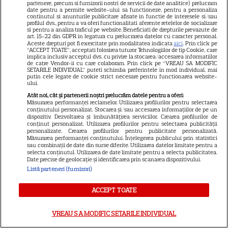
partenere, precum si furnizorii nostri de servicii de date analitice) prelucram
date pentru a permite website-ului sa functioneze, pentru a personaliza
continutul si anunturile publicitare afisate in functie de interesele si/sau
ALTE ARTICOLE
profilul dvs., pentru a va oferi functionalitati aferente retelelor de socializare
si pentru a analiza traficul pe website. Beneficiati de drepturile prevazute de
INTERESANTE
art. 15-22 din GDPR in legatura cu prelucrarea datelor cu caracter personal.
Aceste drepturi pot fi exercitate prin modalitatea indicata
aici
. Prin click pe
“ACCEPT TOATE”, acceptati folosirea tuturor Tehnologiilor de tip Cookie, care
implica inclusiv acceptul dvs. cu privire la stocarea/accesarea informatiilor
de catre Vendor-ii cu care colaboram. Prin click pe “VREAU SA MODIFIC
SETARILE INDIVIDUAL” puteti schimba preferintele in mod individual, mai
putin cele legate de cookie strict necesare pentru functionarea website-
ului.
VEDETE STRĂINE
Atât noi, cât și partenerii noștri prelucrăm datele pentru a oferi:
Măsurarea performanței reclamelor. Utilizarea profilurilor pentru selectarea
„Povestea peștelui posac”,
conținutului personalizat. Stocarea și/sau accesarea informațiilor de pe un
aventura animată inspirată
dispozitiv. Dezvoltarea și îmbunătățirea serviciilor. Crearea profilurilor de
conținut personalizat. Utilizarea profilurilor pentru selectarea publicității
dintr-un bestseller The New
personalizate. Crearea profilurilor pentru publicitate personalizată.
11
Măsurarea performanței conținutului. Înțelegerea publicului prin statistici
York Times, ajunge în
sau combinații de date din surse diferite. Utilizarea datelor limitate pentru a
cinematografe pe 7 august
selecta conținutul. Utilizarea de date limitate pentru a selecta publicitatea.
Date precise de geolocație și identificarea prin scanarea dispozitivului.
Listă parteneri (furnizori)
NETFLIX
ACCEPT TOATE
Noutăți Netflix în august 2026:
Robert De Niro, „Nosferatu” și
VREAU SA MODIFIC SETARILE INDIVIDUAL
noile sezoane din „Outer