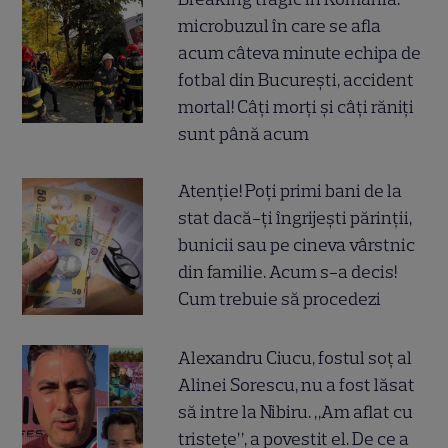
microbuzul în care se afla
acum câteva minute echipa de
fotbal din București, accident
mortal! Câți morți și câți răniți
sunt până acum
Atenție! Poți primi bani de la
stat dacă-ți îngrijești părinții,
bunicii sau pe cineva vârstnic
din familie. Acum s-a decis!
Cum trebuie să procedezi
Alexandru Ciucu, fostul soț al
Alinei Sorescu, nu a fost lăsat
să intre la Nibiru. „Am aflat cu
tristețe”, a povestit el. De ce a