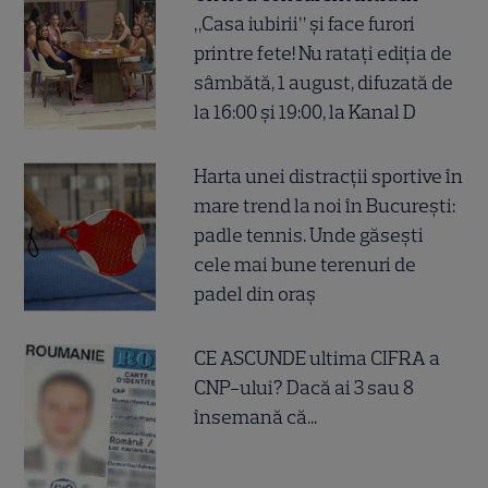
„Casa iubirii” și face furori
printre fete! Nu ratați ediția de
sâmbătă, 1 august, difuzată de
la 16:00 și 19:00, la Kanal D
Harta unei distracții sportive în
mare trend la noi în București:
padle tennis. Unde găsești
cele mai bune terenuri de
padel din oraș
CE ASCUNDE ultima CIFRA a
CNP-ului? Dacă ai 3 sau 8
însemană că...