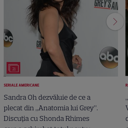
21
SERIALE AMERICANE
R
Sandra Oh dezvăluie de ce a
plecat din „Anatomia lui Grey”.
Discuția cu Shonda Rhimes