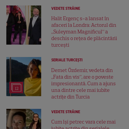
VEDETE STRĂINE
Halit Ergenç s-a lansat în
afaceri la Londra: Actorul din
„Suleyman Magnificul” a
deschis o rețea de plăcintării
turcești
SERIALE TURCEŞTI
Demet Özdemir, vedeta din
„Fata din vis”, are o poveste
impresionantă. Cum a ajuns
12
una dintre cele mai iubite
actrițe din Turcia
VEDETE STRĂINE
Cum își petrec vara cele mai
iubite actrițe din serialele