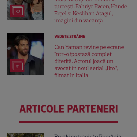
turcești. Fahriye Evcen, Hande
32
Erçel și Neslihan Atagül,
imagini din vacanță
VEDETE STRĂINE
Can Yaman revine pe ecrane
într-o ipostază complet
diferită. Actorul joacă un
31
avocat în noul serial „Bro”,
filmat în Italia
ARTICOLE PARTENERI
Breaking tragic în România: