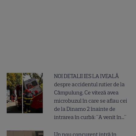
NOI DETALII IES LA IVEALĂ
despre accidentul rutier de la
Câmpulung. Ce viteză avea
microbuzul în care se aflau cei
de la Dinamo 2 înainte de
intrarea în curbă: "A venit în..."
Un nou concurent intră în