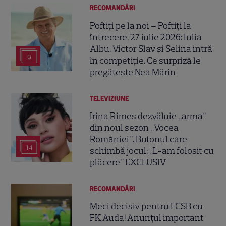
RECOMANDĂRI
Poftiți pe la noi – Poftiți la
întrecere, 27 iulie 2026: Iulia
Albu, Victor Slav și Selina intră
9
în competiție. Ce surpriză le
pregătește Nea Mărin
TELEVIZIUNE
Irina Rimes dezvăluie „arma”
din noul sezon „Vocea
României”. Butonul care
14
schimbă jocul: „L-am folosit cu
plăcere” EXCLUSIV
RECOMANDĂRI
Meci decisiv pentru FCSB cu
FK Auda! Anunțul important