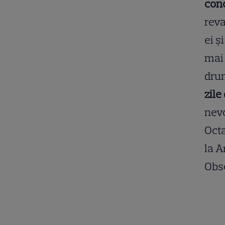
con
reva
ei ș
mai 
drum
zile
nevo
Octa
la A
Obse