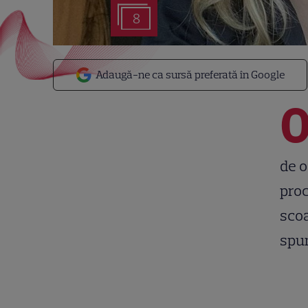
8
Adaugă-ne ca sursă preferată în Google
de o
proc
scoa
spun