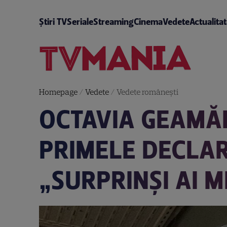
Știri TV
Seriale
Streaming
Cinema
Vedete
Actualita
Homepage
/
Vedete
/
Vedete româneşti
OCTAVIA GEAMĂN
PRIMELE DECLAR
„SURPRINȘI AI M