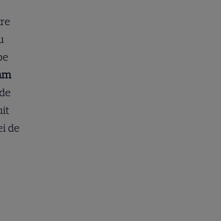
tre
u
pe
eam
 de
it
ei de