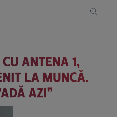
CU ANTENA 1,
ENIT LA MUNCĂ.
VADĂ AZI”