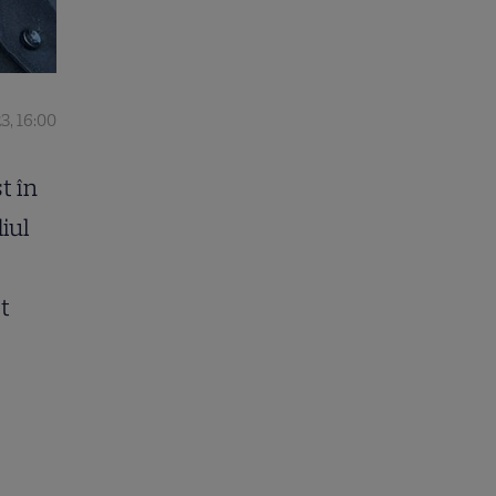
3, 16:00
t în
iul
t