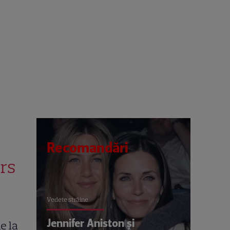
Recomandări
ors
Vedete străine
Jennifer Aniston și
e la