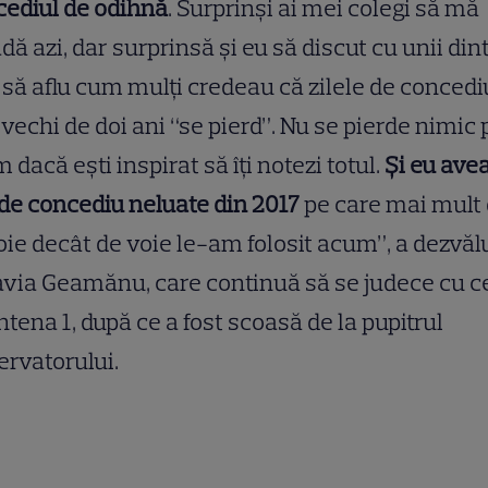
cediul de odihnă
. Surprinși ai mei colegi să mă
dă azi, dar surprinsă și eu să discut cu unii din
i să aflu cum mulți credeau că zilele de concedi
vechi de doi ani “se pierd”. Nu se pierde nimic 
 dacă ești inspirat să îți notezi totul.
Și eu av
 de concediu neluate din 2017
pe care mai mult
ie decât de voie le-am folosit acum”, a dezvălu
via Geamănu, care continuă să se judece cu c
ntena 1, după ce a fost scoasă de la pupitrul
rvatorului.