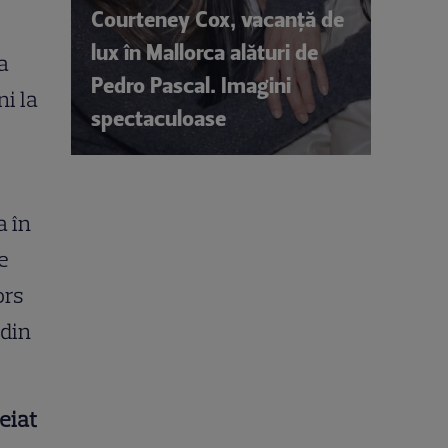
Courteney Cox, vacanță de
lux în Mallorca alături de
a
Pedro Pascal. Imagini
ni la
spectaculoase
 în
e
ors
 din
eiat