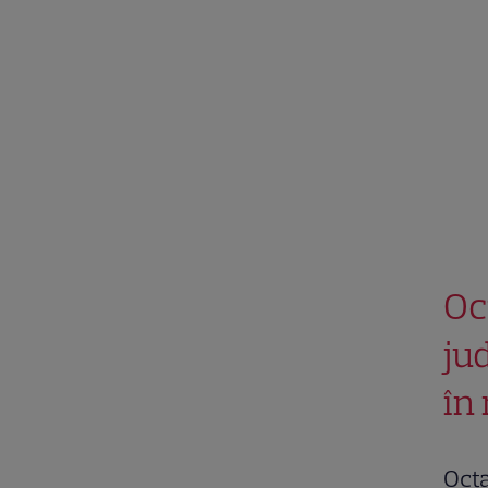
Oc
ju
în
Octa