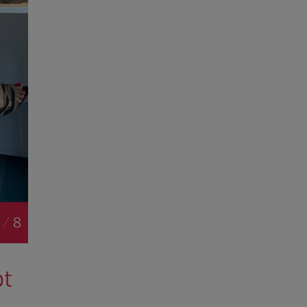
 / 8
pt