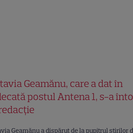
tavia Geamănu, care a dat în
decată postul Antena 1, s-a înt
 redacție
via Geamănu a dispărut de la pupitrul știrilor d