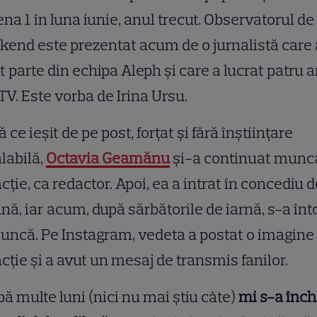
na 1 în luna iunie, anul trecut. Observatorul de
end este prezentat acum de o jurnalistă care 
t parte din echipa Aleph şi care a lucrat patru a
TV. Este vorba de Irina Ursu.
 ce ieșit de pe post, forțat și fără înștiințare
labilă,
Octavia Geamănu
și-a continuat munca
cție, ca redactor. Apoi, ea a intrat în concediu d
nă, iar acum, după sărbătorile de iarnă, s-a înt
uncă. Pe Instagram, vedeta a postat o imagine
cție și a avut un mesaj de transmis fanilor.
ă multe luni (nici nu mai știu câte)
mi s-a înch