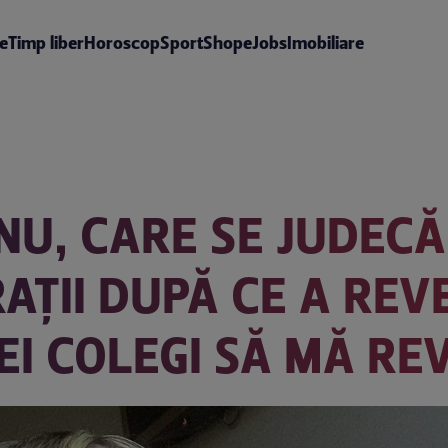
te
Timp liber
Horoscop
Sport
Shop
eJobs
Imobiliare
U, CARE SE JUDECĂ 
AȚII DUPĂ CE A REV
EI COLEGI SĂ MĂ RE