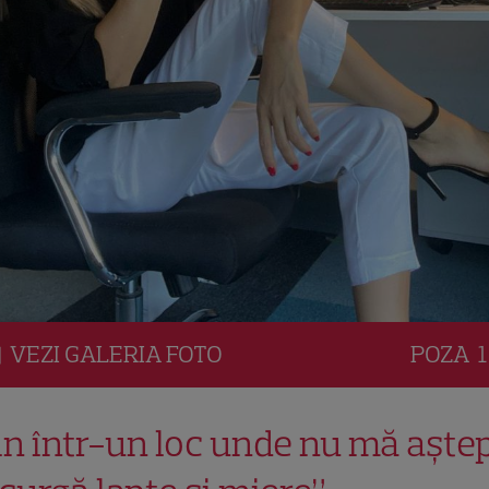
VEZI
GALERIA
FOTO
POZA
1
in într-un loc unde nu mă aște