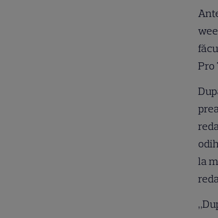
Ante
week
făcu
Pro 
După
prea
reda
odih
la m
reda
„Dup