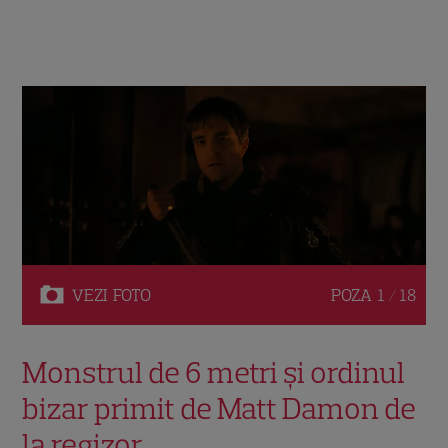
VEZI
FOTO
POZA
1 / 18
Monstrul de 6 metri și ordinul
bizar primit de Matt Damon de
la regizor