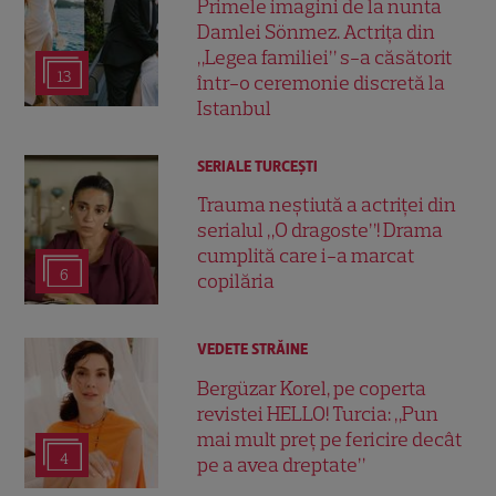
Primele imagini de la nunta
Damlei Sönmez. Actrița din
„Legea familiei” s-a căsătorit
13
într-o ceremonie discretă la
Istanbul
SERIALE TURCEŞTI
Trauma neștiută a actriței din
serialul „O dragoste”! Drama
cumplită care i-a marcat
6
copilăria
VEDETE STRĂINE
Bergüzar Korel, pe coperta
revistei HELLO! Turcia: „Pun
mai mult preț pe fericire decât
4
pe a avea dreptate”