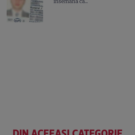
însemană că...
DIN ACEEAȘI CATEGORIE