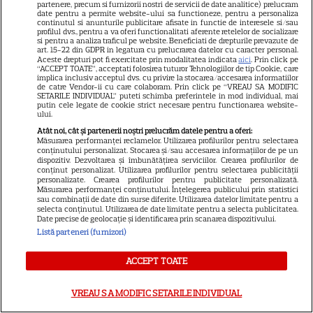
partenere, precum si furnizorii nostri de servicii de date analitice) prelucram
date pentru a permite website-ului sa functioneze, pentru a personaliza
continutul si anunturile publicitare afisate in functie de interesele si/sau
profilul dvs., pentru a va oferi functionalitati aferente retelelor de socializare
si pentru a analiza traficul pe website. Beneficiati de drepturile prevazute de
art. 15-22 din GDPR in legatura cu prelucrarea datelor cu caracter personal.
Aceste drepturi pot fi exercitate prin modalitatea indicata
aici
. Prin click pe
“ACCEPT TOATE”, acceptati folosirea tuturor Tehnologiilor de tip Cookie, care
implica inclusiv acceptul dvs. cu privire la stocarea/accesarea informatiilor
Celebra actriță a făcut
de catre Vendor-ii cu care colaboram. Prin click pe “VREAU SA MODIFIC
SETARILE INDIVIDUAL” puteti schimba preferintele in mod individual, mai
mărturisiri la 3 ani după
putin cele legate de cookie strict necesare pentru functionarea website-
ului.
divorțul de fotbalistul acuzat
Atât noi, cât și partenerii noștri prelucrăm datele pentru a oferi:
de viol: „Am eșuat”
Măsurarea performanței reclamelor. Utilizarea profilurilor pentru selectarea
conținutului personalizat. Stocarea și/sau accesarea informațiilor de pe un
dispozitiv. Dezvoltarea și îmbunătățirea serviciilor. Crearea profilurilor de
conținut personalizat. Utilizarea profilurilor pentru selectarea publicității
personalizate. Crearea profilurilor pentru publicitate personalizată.
Măsurarea performanței conținutului. Înțelegerea publicului prin statistici
sau combinații de date din surse diferite. Utilizarea datelor limitate pentru a
selecta conținutul. Utilizarea de date limitate pentru a selecta publicitatea.
Date precise de geolocație și identificarea prin scanarea dispozitivului.
Lovitură dură pentru George
Listă parteneri (furnizori)
Simion, liderul AUR! Ce anunț
oficial a făcut Palatul
ACCEPT TOATE
Cotroceni
VREAU SA MODIFIC SETARILE INDIVIDUAL