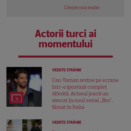
Citeș
Citește mai multe
Actorii turci ai
momentului
VEDETE STRĂINE
Can Yaman revine pe ecrane
într-o ipostază complet
diferită. Actorul joacă un
31
avocat în noul serial „Bro”,
filmat în Italia
VEDETE STRĂINE