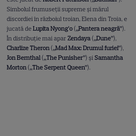
Simbolul frumuseții supreme și mărul
discordiei în războiul troian, Elena din Troia, e
jucată de
Lupita Nyong’o
(
„Pantera neagră”
).
În distribuție mai apar
Zendaya
(
„Dune”
),
Charlize Theron
(
„Mad Max: Drumul furiei”
),
Jon Bernthal
(
„The Punisher”
) și
Samantha
Morton
(
„The Serpent Queen”
).