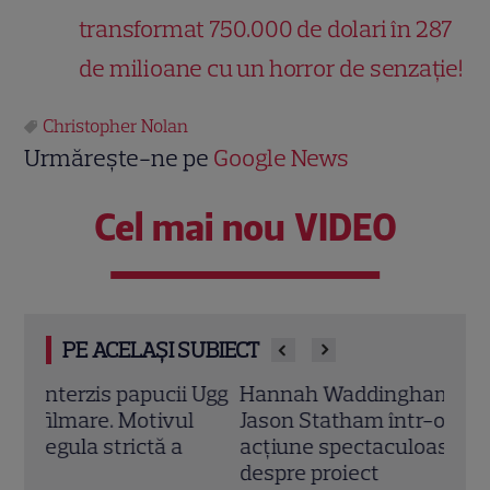
transformat 750.000 de dolari în 287
de milioane cu un horror de senzație!
Christopher Nolan
Urmărește-ne pe
Google News
Cel mai nou VIDEO
PE ACELAȘI SUBIECT
 Ugg
Hannah Waddingham va juca alături de
Trag
l
Jason Statham într-o comedie de
Hottl
acțiune spectaculoasă. Toate detaliile
avea
despre proiect