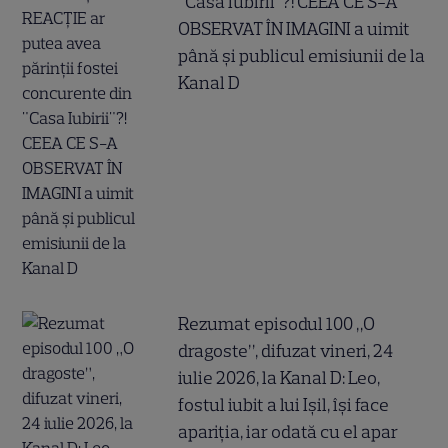
"Casa Iubirii"?! CEEA CE S-A
OBSERVAT ÎN IMAGINI a uimit
până și publicul emisiunii de la
Kanal D
Rezumat episodul 100 „O
dragoste”, difuzat vineri, 24
iulie 2026, la Kanal D: Leo,
fostul iubit a lui Ișil, își face
apariția, iar odată cu el apar