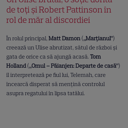
de toți și Robert Pattinson în
rol de măr al discordiei
În rolul principal,
Matt Damon
(
„Marțianul”
)
creează un Ulise abrutizat, sătul de război și
gata de orice ca să ajungă acasă.
Tom
Holland
(
„Omul – Păianjen: Departe de casă”
)
îl interpretează pe fiul lui, Telemah, care
încearcă disperat să mențină controlul
asupra regatului în lipsa tatălui.