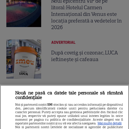
Noul epicentru VIP de pe
litoral: Hotelul Carmen
Internațional din Venus este
locația preferată a vedetelor în
2026
ADVERTORIAL
După covrig și cozonac, LUCA
ieftinește și cafeaua
Nouă ne pasă ca datele tale personale să rămână
confidențiale
Gest uriaș: iubita finalistului
Noi și partenerii noștri
596
stocăm și/sau accesăm informații pe dispozitivul
dvs., precum identificatorii cookie unici pentru prelucrarea datelor cu
argentinian a prezentat
caracter personal. Puteți accepta sau gestiona preferințele dvs. făcând clic
mai jos, respectiv vă puteți opune utilizării unui interes legitim în orice
cadourile primite de la Lionel
moment pe pagina cu politica de confidențialitate. Aceste alegeri vor fi
raportate partenerilor noștri și nu vă vor afecta navigarea.
Mai multe detalii
Messi
Noi si partenerii nostri (retelele de socializare si agentiile de publicitate