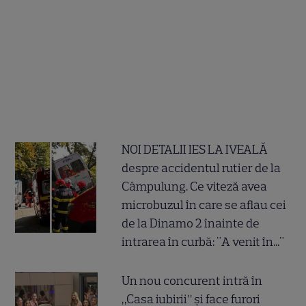
NOI DETALII IES LA IVEALĂ
despre accidentul rutier de la
Câmpulung. Ce viteză avea
microbuzul în care se aflau cei
de la Dinamo 2 înainte de
intrarea în curbă: "A venit în..."
Un nou concurent intră în
„Casa iubirii” și face furori