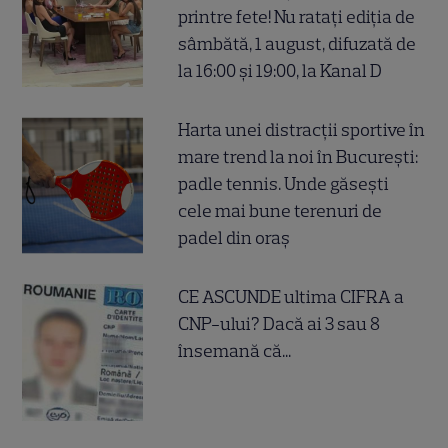
printre fete! Nu ratați ediția de
sâmbătă, 1 august, difuzată de
la 16:00 și 19:00, la Kanal D
Harta unei distracții sportive în
mare trend la noi în București:
padle tennis. Unde găsești
cele mai bune terenuri de
padel din oraș
CE ASCUNDE ultima CIFRA a
CNP-ului? Dacă ai 3 sau 8
însemană că...