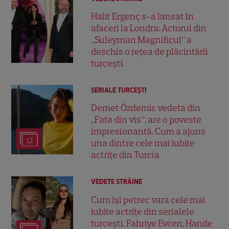
Halit Ergenç s-a lansat în
afaceri la Londra: Actorul din
„Suleyman Magnificul” a
deschis o rețea de plăcintării
turcești
SERIALE TURCEŞTI
Demet Özdemir, vedeta din
„Fata din vis”, are o poveste
impresionantă. Cum a ajuns
12
una dintre cele mai iubite
actrițe din Turcia
VEDETE STRĂINE
Cum își petrec vara cele mai
iubite actrițe din serialele
turcești. Fahriye Evcen, Hande