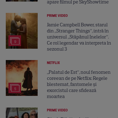
apare filmul pe SkyShowtime
PRIME VIDEO
Jamie Campbell Bower, starul
din „Stranger Things”, intră în
universul „Stăpânul Inelelor”.
9
Ce rol legendar va interpreta în
sezonul 3
NETFLIX
„Palatul de Est”, noul fenomen
coreean de pe Netflix: Regele
blestemat, fantomele și
5
exorcistul care sfidează
moartea
PRIME VIDEO