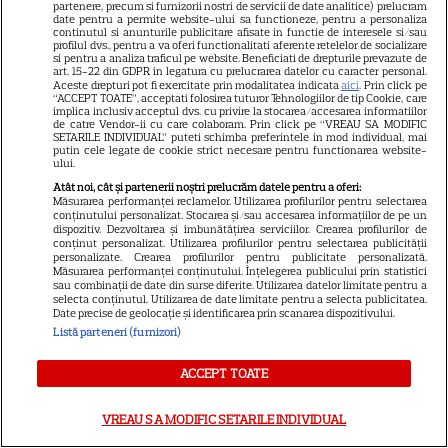
partenere, precum si furnizorii nostri de servicii de date analitice) prelucram
Prințul Mirko al Bulgariei se
date pentru a permite website-ului sa functioneze, pentru a personaliza
continutul si anunturile publicitare afisate in functie de interesele si/sau
căsătorește cu dr. Marta Embid.
profilul dvs., pentru a va oferi functionalitati aferente retelelor de socializare
Povestea de dragoste începută
si pentru a analiza traficul pe website. Beneficiati de drepturile prevazute de
art. 15-22 din GDPR in legatura cu prelucrarea datelor cu caracter personal.
7
într-un spital din Madrid
Aceste drepturi pot fi exercitate prin modalitatea indicata
aici
. Prin click pe
“ACCEPT TOATE”, acceptati folosirea tuturor Tehnologiilor de tip Cookie, care
implica inclusiv acceptul dvs. cu privire la stocarea/accesarea informatiilor
de catre Vendor-ii cu care colaboram. Prin click pe “VREAU SA MODIFIC
SETARILE INDIVIDUAL” puteti schimba preferintele in mod individual, mai
VEDETE ROMÂNEŞTI
Exclusiv
putin cele legate de cookie strict necesare pentru functionarea website-
ului.
Laura Cosoi și-a ținut
Atât noi, cât și partenerii noștri prelucrăm datele pentru a oferi:
promisiunea. Povestea
Măsurarea performanței reclamelor. Utilizarea profilurilor pentru selectarea
conținutului personalizat. Stocarea și/sau accesarea informațiilor de pe un
numelui Nina și tradiția pe
dispozitiv. Dezvoltarea și îmbunătățirea serviciilor. Crearea profilurilor de
17
conținut personalizat. Utilizarea profilurilor pentru selectarea publicității
care a respectat-o pentru
personalizate. Crearea profilurilor pentru publicitate personalizată.
toate cele cinci fiice. EXCLUSIV
Măsurarea performanței conținutului. Înțelegerea publicului prin statistici
sau combinații de date din surse diferite. Utilizarea datelor limitate pentru a
selecta conținutul. Utilizarea de date limitate pentru a selecta publicitatea.
Date precise de geolocație și identificarea prin scanarea dispozitivului.
Listă parteneri (furnizori)
ACCEPT TOATE
VREAU SA MODIFIC SETARILE INDIVIDUAL