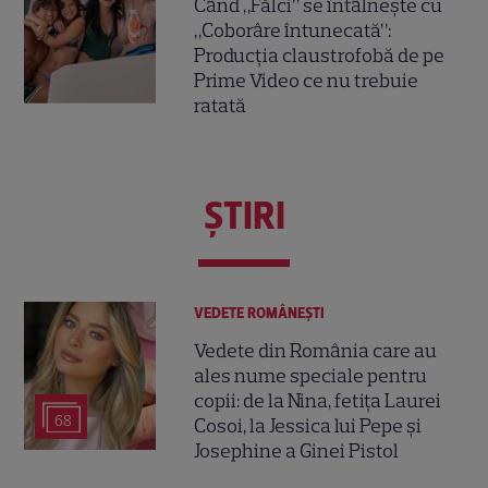
Când „Fălci” se întâlnește cu
„Coborâre întunecată”:
Producția claustrofobă de pe
Prime Video ce nu trebuie
ratată
ŞTIRI
VEDETE ROMÂNEŞTI
Vedete din România care au
ales nume speciale pentru
copii: de la Nina, fetița Laurei
68
Cosoi, la Jessica lui Pepe și
Josephine a Ginei Pistol