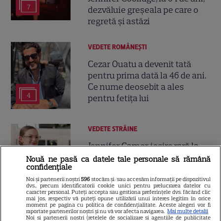
7
dezvăluie greșeala pe care o
regretă și astăzi
VEDETE ROMÂNEŞTI
Cezar Ouatu a devenit tată
pentru prima dată la 46 de ani.
Ce nume deosebit a ales
4
pentru fetița lui
VEDETE STRĂINE
Jennifer Garner, ieșire rară la
prânz cu fiica ei, Violet. Cum au
Nouă ne pasă ca datele tale personale să rămână
confidențiale
fost surprinse cele două
Noi și partenerii noștri
596
stocăm și/sau accesăm informații pe dispozitivul
dvs., precum identificatorii cookie unici pentru prelucrarea datelor cu
caracter personal. Puteți accepta sau gestiona preferințele dvs. făcând clic
mai jos, respectiv vă puteți opune utilizării unui interes legitim în orice
moment pe pagina cu politica de confidențialitate. Aceste alegeri vor fi
VEDETE STRĂINE
raportate partenerilor noștri și nu vă vor afecta navigarea.
Mai multe detalii
Noi si partenerii nostri (retelele de socializare si agentiile de publicitate