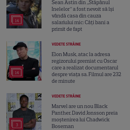
Sean Astin din „Stăpânul
Inelelor” a fost nevoit să își
vândă casa din cauza
14
salariului mic: Câți bani a
primit de fapt
VEDETE STRĂINE
Elon Musk, atac la adresa
regizorului premiat cu Oscar
care a realizat documentarul
14
despre viața sa. Filmul are 232
de minute
VEDETE STRĂINE
Marvel are un nou Black
Panther. David Jonsson preia
moștenirea lui Chadwick
3
Boseman