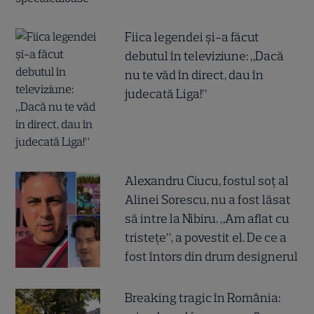
Fiica legendei și-a făcut
debutul în televiziune: „Dacă
nu te văd în direct, dau în
judecată Liga!”
Alexandru Ciucu, fostul soț al
Alinei Sorescu, nu a fost lăsat
să intre la Nibiru. „Am aflat cu
tristețe”, a povestit el. De ce a
fost întors din drum designerul
Breaking tragic în România: