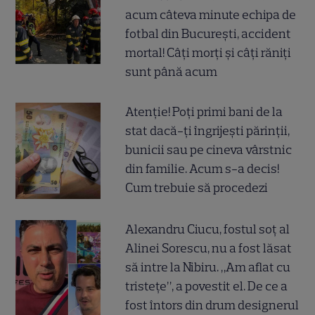
acum câteva minute echipa de
fotbal din București, accident
mortal! Câți morți și câți răniți
sunt până acum
Atenție! Poți primi bani de la
stat dacă-ți îngrijești părinții,
bunicii sau pe cineva vârstnic
din familie. Acum s-a decis!
Cum trebuie să procedezi
Alexandru Ciucu, fostul soț al
Alinei Sorescu, nu a fost lăsat
să intre la Nibiru. „Am aflat cu
tristețe”, a povestit el. De ce a
fost întors din drum designerul