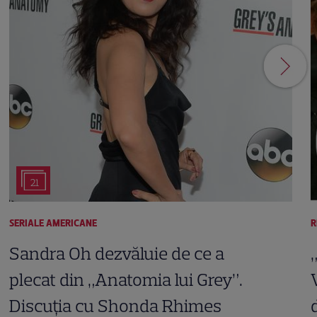
21
SERIALE AMERICANE
R
Sandra Oh dezvăluie de ce a
plecat din „Anatomia lui Grey”.
Discuția cu Shonda Rhimes