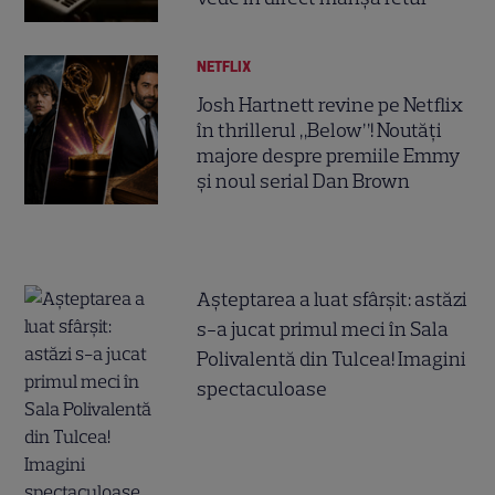
NETFLIX
Josh Hartnett revine pe Netflix
în thrillerul „Below”! Noutăți
majore despre premiile Emmy
și noul serial Dan Brown
Așteptarea a luat sfârșit: astăzi
s-a jucat primul meci în Sala
Polivalentă din Tulcea! Imagini
spectaculoase