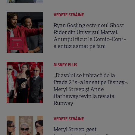
VEDETE STRĂINE
Ryan Gosling este noul Ghost
Rider din Universul Marvel.
Anunțul făcut la Comic-Con i-
7
a entuziasmat pe fani
DISNEY PLUS
„Diavolul se îmbracă de la
Prada 2” s-a lansat pe Disney+.
Meryl Streep și Anne
Hathaway revin la revista
Runway
VEDETE STRĂINE
Meryl Streep, gest