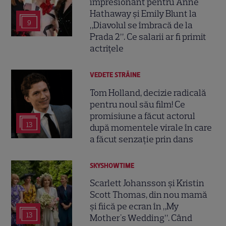
impresionant pentru Anne
Hathaway și Emily Blunt la
9
„Diavolul se îmbracă de la
Prada 2”. Ce salarii ar fi primit
actrițele
VEDETE STRĂINE
Tom Holland, decizie radicală
pentru noul său film! Ce
promisiune a făcut actorul
13
după momentele virale în care
a făcut senzație prin dans
SKYSHOWTIME
Scarlett Johansson și Kristin
Scott Thomas, din nou mamă
și fiică pe ecran în „My
13
Mother's Wedding”. Când