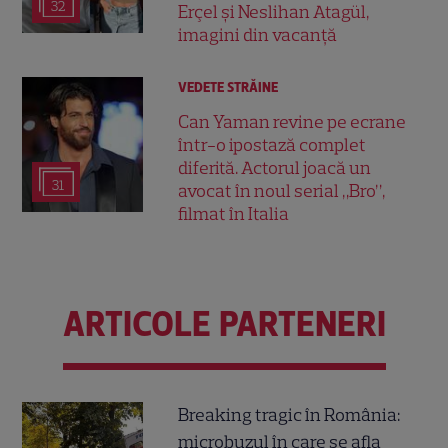
32
Erçel și Neslihan Atagül,
imagini din vacanță
VEDETE STRĂINE
Can Yaman revine pe ecrane
într-o ipostază complet
diferită. Actorul joacă un
31
avocat în noul serial „Bro”,
filmat în Italia
ARTICOLE PARTENERI
Breaking tragic în România:
microbuzul în care se afla