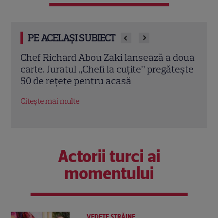
PE ACELAȘI SUBIECT
doua
De la Chefi la cuțite, direct într-o
Rich
tește
bucătărie cu stea Michelin! Marina Luca
pentr
a început stagiul în restaurantul lui Chef
care
Richard Abou Zaki
Citeș
Citește mai multe
Actorii turci ai
momentului
VEDETE STRĂINE