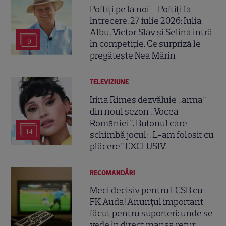
Poftiți pe la noi – Poftiți la
întrecere, 27 iulie 2026: Iulia
Albu, Victor Slav și Selina intră
9
în competiție. Ce surpriză le
pregătește Nea Mărin
TELEVIZIUNE
Irina Rimes dezvăluie „arma”
din noul sezon „Vocea
României”. Butonul care
14
schimbă jocul: „L-am folosit cu
plăcere” EXCLUSIV
RECOMANDĂRI
Meci decisiv pentru FCSB cu
FK Auda! Anunțul important
făcut pentru suporteri: unde se
vede în direct manșa retur