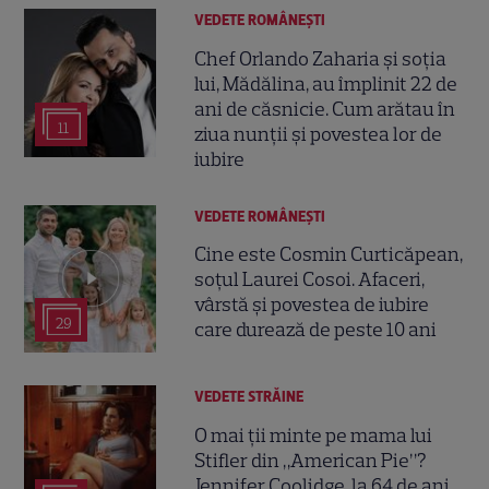
VEDETE ROMÂNEŞTI
Chef Orlando Zaharia și soția
lui, Mădălina, au împlinit 22 de
ani de căsnicie. Cum arătau în
11
ziua nunții și povestea lor de
iubire
VEDETE ROMÂNEŞTI
Cine este Cosmin Curticăpean,
soțul Laurei Cosoi. Afaceri,
vârstă și povestea de iubire
29
care durează de peste 10 ani
VEDETE STRĂINE
O mai ții minte pe mama lui
Stifler din „American Pie”?
Jennifer Coolidge, la 64 de ani,