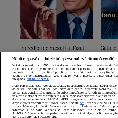
Incredibil ce mesaj i-a lăsat
Gata, e 
Tudor Chirilă lui Nicușor Dan,
Mirabel
Nouă ne pasă ca datele tale personale să rămână confiden
direct pe Facebook! 2400 de
nu e to
Noi și partenerii noștri
596
stocăm și/sau accesăm informații pe dispozitivul dvs
cookie unici pentru prelucrarea datelor cu caracter personal. Puteți accepta sau 
oameni i-au dat like lui Tudor!
declara
făcând clic mai jos, respectiv vă puteți opune utilizării unui interes legitim în
politica de confidențialitate. Aceste alegeri vor fi raportate partenerilor n
“Sunt curios cine vă…”.
negru 
navigarea.
Mai multe detalii
Noi si partenerii nostri (retelele de socializare si agentiile de publicitate partenere,
Continuarea e șah mat
de servicii de date analitice) prelucram date pentru a permite website-ului 
personaliza continutul si anunturile publicitare afisate in functie de interesele si/
va oferi functionalitati aferente retelelor de socializare si pentru a analiza traficu
drepturile prevazute de art. 15-22 din GDPR in legatura cu prelucrarea datelor cu
drepturi pot fi exercitate prin modalitatea indicata
aici
. Prin click pe “ACCEPT T
tuturor Tehnologiilor de tip Cookie, care implica inclusiv acceptul dvs. cu pri
informatiilor de catre Vendor-ii cu care colaboram. Prin click pe “VR
INDIVIDUAL” puteti schimba preferintele in mod individual, mai putin cele legate
pentru functionarea website-ului.