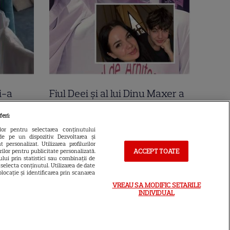
i-a
Fiul Deei și al lui Dinu Maxer a
la mare
intrat la un liceu de renume
feri:
n urmă
din București. Andreas, admis
ilor pentru selectarea conținutului
de pe un dispozitiv. Dezvoltarea și
 Cer
fără meditații, cu note maxime
 personalizat. Utilizarea profilurilor
ACCEPT TOATE
urilor pentru publicitate personalizată.
lui prin statistici sau combinații de
a selecta conținutul. Utilizarea de date
locație și identificarea prin scanarea
VREAU SA MODIFIC SETARILE
INDIVIDUAL