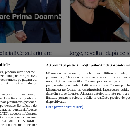
oficial! Ce salariu are
Jorge, revoltat după ce ș
a Grădinaru, dar asta
găsit apartamentul de 
țiale
Atât noi, cât și partenerii noștri prelucrăm datele pentru a o
t! Surpriza uriașă din
devastat. Ce au lăsat î
., precum identificatorii
Măsurarea performanței reclamelor. Utilizarea profilur
gestiona preferințele dvs.
personalizat. Stocarea și/sau accesarea informațiilor 
ția de avere! Da, scrie
turiștii este strigător la
 orice moment pe pagina cu
îmbunătățirea serviciilor. Crearea profilurilor de conținut
oștri și nu vă vor afecta
pentru selectarea publicității personalizate. Crearea profil
pe alb! O cheamă…
Măsurarea performanței conținutului. Înțelegerea publicu
date din surse diferite. Utilizarea datelor limitate pentru 
 precum si furnizorii nostri
limitate pentru a selecta publicitatea. Date precise de geo
sa functioneze, pentru a
dispozitivului.
sau profilul dvs., pentru a
l pe website. Beneficiati de
Listă parteneri (furnizori)
 caracter personal. Aceste
OATE”, acceptati folosirea
vire la stocarea/accesarea
EAU SA MODIFIC SETARILE
 de cookie strict necesare