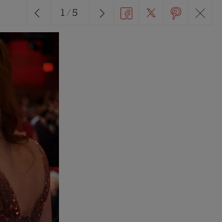
1
/
5