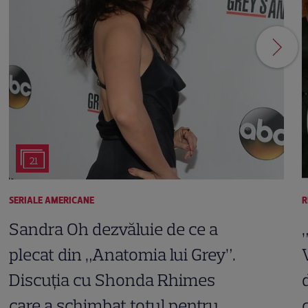
21
SERIALE AMERICANE
R
Sandra Oh dezvăluie de ce a
plecat din „Anatomia lui Grey”.
Discuția cu Shonda Rhimes
care a schimbat totul pentru