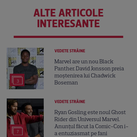
ALTE ARTICOLE
INTERESANTE
VEDETE STRĂINE
Marvel are un nou Black
Panther. David Jonsson preia
moștenirea lui Chadwick
3
Boseman
VEDETE STRĂINE
Ryan Gosling este noul Ghost
Rider din Universul Marvel.
Anunțul făcut la Comic-Con i-
7
a entuziasmat pe fani