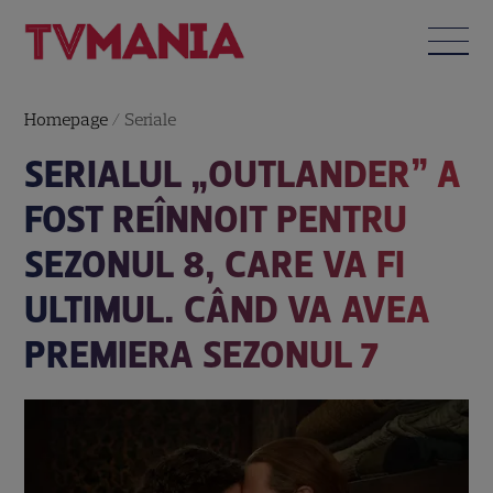
Homepage
/
Seriale
SERIALUL „OUTLANDER” A
FOST REÎNNOIT PENTRU
SEZONUL 8, CARE VA FI
ULTIMUL. CÂND VA AVEA
PREMIERA SEZONUL 7