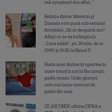
mă așteptam! Am aflat..."
Relația dintre Valentin și
Daniela este pusă sub semnul
întrebării: „Să se despartă aici”.
Aflați ce se va întâmpla în
„Casa iubirii”, joi, 30 iulie, de la
10:00 și 16:30, la Kanal D
Harta unei distracții sportive în
mare trend la noi în București:
padle tennis. Unde găsești
cele mai bune terenuri de
padel din oraș
CE ASCUNDE ultima CIFRA a