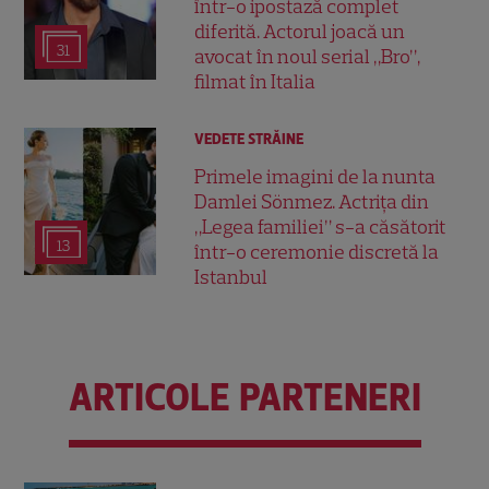
într-o ipostază complet
diferită. Actorul joacă un
31
avocat în noul serial „Bro”,
filmat în Italia
VEDETE STRĂINE
Primele imagini de la nunta
Damlei Sönmez. Actrița din
„Legea familiei” s-a căsătorit
13
într-o ceremonie discretă la
Istanbul
ARTICOLE PARTENERI