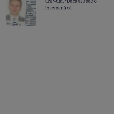
CNP-ului? Dacă ai 3 sau 8
însemană că...