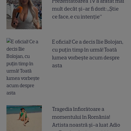
Prezentatoarea TV a arătat mai
mult decât și-ar fi dorit: „Știe
ce face, e cu intenție”
E oficial! Ce a decis Ilie Bolojan,
cu puțin timp în urmă! Toată
lumea vorbește acum despre
asta
Tragedia înfiorătoare a
momentului în România!
Artista noastră și-a luat Adio