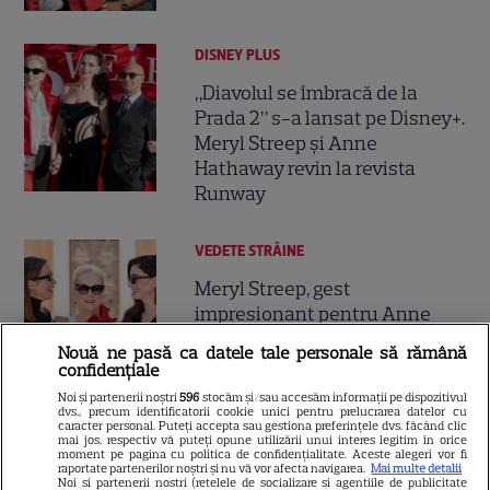
DISNEY PLUS
„Diavolul se îmbracă de la
Prada 2” s-a lansat pe Disney+.
Meryl Streep și Anne
Hathaway revin la revista
Runway
VEDETE STRĂINE
Meryl Streep, gest
impresionant pentru Anne
Hathaway și Emily Blunt la
Nouă ne pasă ca datele tale personale să rămână
9
„Diavolul se îmbracă de la
confidențiale
Prada 2”. Ce salarii ar fi primit
Noi și partenerii noștri
596
stocăm și/sau accesăm informații pe dispozitivul
actrițele
dvs., precum identificatorii cookie unici pentru prelucrarea datelor cu
caracter personal. Puteți accepta sau gestiona preferințele dvs. făcând clic
mai jos, respectiv vă puteți opune utilizării unui interes legitim în orice
moment pe pagina cu politica de confidențialitate. Aceste alegeri vor fi
raportate partenerilor noștri și nu vă vor afecta navigarea.
Mai multe detalii
VEDETE STRĂINE
Noi si partenerii nostri (retelele de socializare si agentiile de publicitate