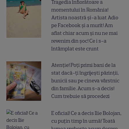
Tragedia înfiorătoare a
momentului în România!
Artista noastră și-a luat Adio
pe Facebook și a murit! Am
aflat chiar acum și nu ne mai
revenim din șoc! Ce i s-a
întâmplat este crunt
Atenție! Poți primi bani de la
stat dacă-ți îngrijești părinții,
bunicii sau pe cineva vârstnic
din familie. Acum s-a decis!
Cum trebuie să procedezi
E oficial! Ce a decis Ilie Bolojan,
cu puțin timp în urmă! Toată
lumea vorbește acum despre