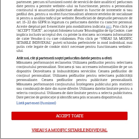
partenere, precum si furnizorii nostri de servicii de date analitice) prelucram
Tom Holland, decizie radicală
date pentru a permite website-ului sa functioneze, pentru a personaliza
continutul si anunturile publicitare afisate in functie de interesele si/sau
pentru noul său film! Ce
profilul dvs., pentru a va oferi functionalitati aferente retelelor de socializare
si pentru a analiza traficul pe website. Beneficiati de drepturile prevazute de
promisiune a făcut actorul
art. 15-22 din GDPR in legatura cu prelucrarea datelor cu caracter personal.
13
după momentele virale în care
Aceste drepturi pot fi exercitate prin modalitatea indicata
aici
. Prin click pe
“ACCEPT TOATE”, acceptati folosirea tuturor Tehnologiilor de tip Cookie, care
a făcut senzație prin dans
implica inclusiv acceptul dvs. cu privire la stocarea/accesarea informatiilor
de catre Vendor-ii cu care colaboram. Prin click pe “VREAU SA MODIFIC
SETARILE INDIVIDUAL” puteti schimba preferintele in mod individual, mai
putin cele legate de cookie strict necesare pentru functionarea website-
SKYSHOWTIME
ului.
Atât noi, cât și partenerii noștri prelucrăm datele pentru a oferi:
Scarlett Johansson și Kristin
Măsurarea performanței reclamelor. Utilizarea profilurilor pentru selectarea
conținutului personalizat. Stocarea și/sau accesarea informațiilor de pe un
Scott Thomas, din nou mamă
dispozitiv. Dezvoltarea și îmbunătățirea serviciilor. Crearea profilurilor de
și fiică pe ecran în „My
conținut personalizat. Utilizarea profilurilor pentru selectarea publicității
personalizate. Crearea profilurilor pentru publicitate personalizată.
13
Mother's Wedding”. Când
Măsurarea performanței conținutului. Înțelegerea publicului prin statistici
sau combinații de date din surse diferite. Utilizarea datelor limitate pentru a
apare filmul pe SkyShowtime
selecta conținutul. Utilizarea de date limitate pentru a selecta publicitatea.
Date precise de geolocație și identificarea prin scanarea dispozitivului.
Listă parteneri (furnizori)
PRIME VIDEO
ACCEPT TOATE
Jamie Campbell Bower, starul
din „Stranger Things”, intră în
VREAU SA MODIFIC SETARILE INDIVIDUAL
universul „Stăpânul Inelelor”.
9
Ce rol legendar va interpreta în