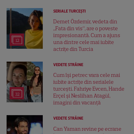
SERIALE TURCEŞTI
Demet Özdemir, vedeta din
„Fata din vis”, are o poveste
impresionantă. Cum a ajuns
12
una dintre cele mai iubite
actrițe din Turcia
VEDETE STRĂINE
Cum își petrec vara cele mai
iubite actrițe din serialele
turcești. Fahriye Evcen, Hande
32
Erçel și Neslihan Atagül,
imagini din vacanță
VEDETE STRĂINE
Can Yaman revine pe ecrane