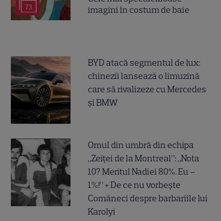
73
imagini în costum de baie
BYD atacă segmentul de lux:
chinezii lansează o limuzină
care să rivalizeze cu Mercedes
și BMW
Omul din umbră din echipa
„Zeiței de la Montreal”: „Nota
10? Meritul Nadiei 80%. Eu –
1%!” + De ce nu vorbește
Comăneci despre barbariile lui
Karolyi