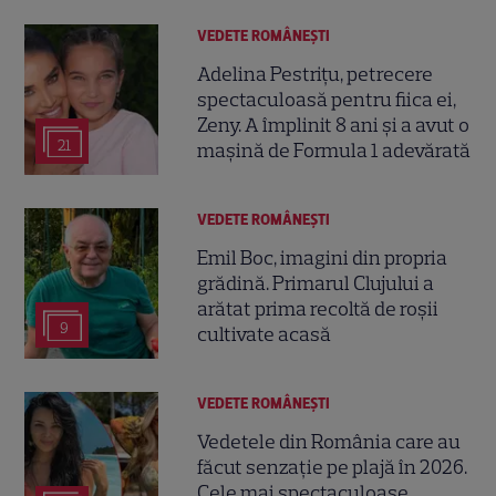
VEDETE ROMÂNEŞTI
Adelina Pestrițu, petrecere
spectaculoasă pentru fiica ei,
Zeny. A împlinit 8 ani și a avut o
21
mașină de Formula 1 adevărată
VEDETE ROMÂNEŞTI
Emil Boc, imagini din propria
grădină. Primarul Clujului a
arătat prima recoltă de roșii
9
cultivate acasă
VEDETE ROMÂNEŞTI
Vedetele din România care au
făcut senzație pe plajă în 2026.
Cele mai spectaculoase