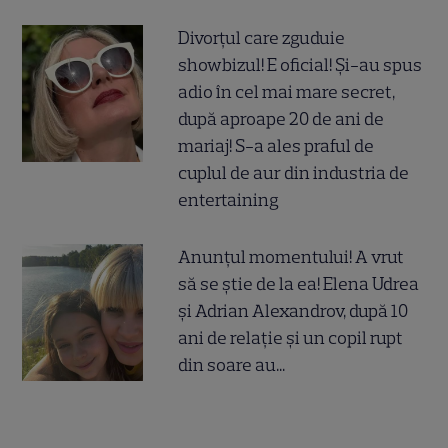
Divorțul care zguduie
showbizul! E oficial! Și-au spus
adio în cel mai mare secret,
după aproape 20 de ani de
mariaj! S-a ales praful de
cuplul de aur din industria de
entertaining
Anunțul momentului! A vrut
să se știe de la ea! Elena Udrea
și Adrian Alexandrov, după 10
ani de relație și un copil rupt
din soare au...