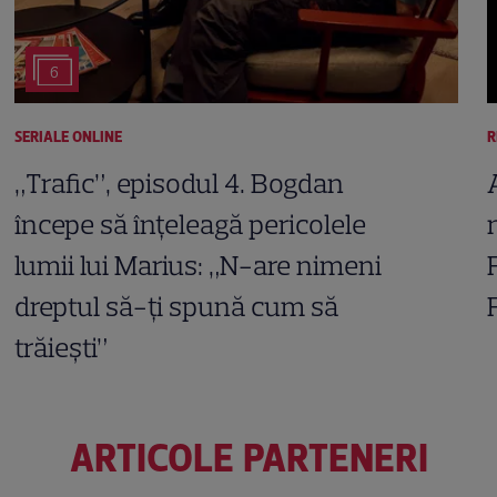
6
SERIALE ONLINE
R
„Trafic”, episodul 4. Bogdan
începe să înțeleagă pericolele
lumii lui Marius: „N-are nimeni
dreptul să-ți spună cum să
trăiești”
ARTICOLE PARTENERI