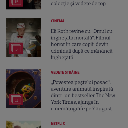
15
colecție și vedete de top
CINEMA
Eli Roth revine cu „Omul cu
înghețata mortală”. Filmul
horror în care copiii devin
5
criminali după ce mănâncă
înghețată
VEDETE STRĂINE
„Povestea peștelui posac”,
aventura animată inspirată
dintr-un bestseller The New
11
York Times, ajunge în
cinematografe pe 7 august
NETFLIX