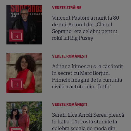
VEDETE STRĂINE
Vincent Pastore a murit la 80
de ani. Actorul din „Clanul
Soprano” era celebru pentru
4
rolul lui Big Pussy
VEDETE ROMÂNEŞTI
Adriana Irimescu s-a căsătorit
în secret cu Marc Borțun.
Primele imagini de la cununia
11
civilă a actriței din „Trafic”
VEDETE ROMÂNEŞTI
Sarah, fiica Ancăi Serea, pleacă
în Italia. Cât costă studiile la
celebra școală de modă din