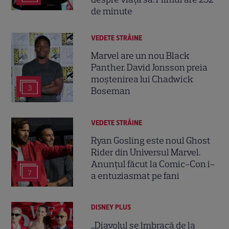
de minute
VEDETE STRĂINE
Marvel are un nou Black
Panther. David Jonsson preia
moștenirea lui Chadwick
3
Boseman
VEDETE STRĂINE
Ryan Gosling este noul Ghost
Rider din Universul Marvel.
Anunțul făcut la Comic-Con i-
7
a entuziasmat pe fani
DISNEY PLUS
„Diavolul se îmbracă de la