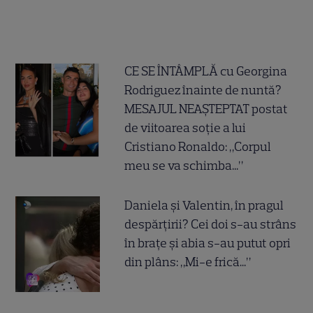
CE SE ÎNTÂMPLĂ cu Georgina
Rodriguez înainte de nuntă?
MESAJUL NEAȘTEPTAT postat
de viitoarea soție a lui
Cristiano Ronaldo: „Corpul
meu se va schimba...”
Daniela și Valentin, în pragul
despărțirii? Cei doi s-au strâns
în brațe și abia s-au putut opri
din plâns: „Mi-e frică...”