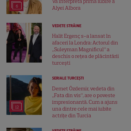
Va interpreta prima iubire a
6
Alyei Albora
VEDETE STRĂINE
Halit Ergenç s-a lansat în
afaceri la Londra: Actorul din
„Suleyman Magnificul” a
deschis o rețea de plăcintării
turcești
SERIALE TURCEŞTI
Demet Özdemir, vedeta din
„Fata din vis”, are o poveste
impresionantă. Cum a ajuns
12
una dintre cele mai iubite
actrițe din Turcia
VEDETE STRĂINE