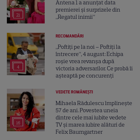
Antena 1 a anunțat data
premierei și surprizele din
21
„Regatul inimii”
RECOMANDĂRI
„Poftiți pe la noi – Poftiți la
întrecere”, 4 august: Echipa
roșie vrea revanșa după
4
victoria adversarilor. Ce probă îi
așteaptă pe concurenți
VEDETE ROMÂNEŞTI
Mihaela Rădulescu împlinește
57 de ani. Povestea uneia
dintre cele mai iubite vedete
16
TV și marea iubire alături de
Felix Baumgartner