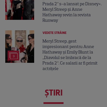
Prada 2” s-a lansat pe Disney+.
Meryl Streep și Anne
Hathaway revin la revista
Runway
VEDETE STRĂINE
Meryl Streep, gest
impresionant pentru Anne
Hathaway și Emily Blunt la
9
„Diavolul se îmbracă de la
Prada 2”. Ce salarii ar fi primit
actrițele
ŞTIRI