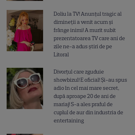
Doliu la TV! Anunțul tragic al
dimineții a venit acum și
frânge inimi! A murit subit
prezentatoarea TV care ani de
zile ne-a adus știri de pe
Litoral
Divorțul care zguduie
showbizul! E oficial! Și-au spus
adio în cel mai mare secret,
după aproape 20 de ani de
mariaj! S-a ales praful de
cuplul de aur din industria de
entertaining