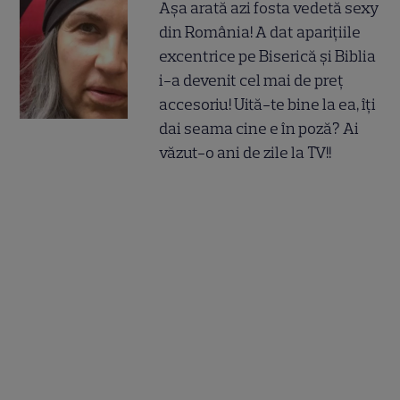
Așa arată azi fosta vedetă sexy
din România! A dat aparițiile
excentrice pe Biserică și Biblia
i-a devenit cel mai de preț
accesoriu! Uită-te bine la ea, îți
dai seama cine e în poză? Ai
văzut-o ani de zile la TV!!