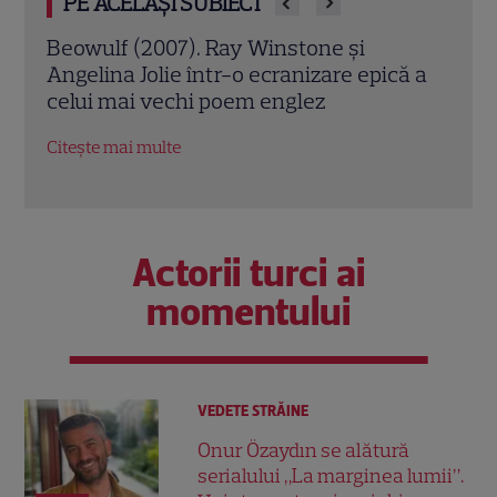
PE ACELAȘI SUBIECT
Jack Ryan: Agentul din umbră (2014).
Avia
ă a
Chris Pine și Kevin Costner, într-o cursă
lui 
contra cronometru pentru salvarea
de î
economiei americane
Citeș
Citește mai multe
Actorii turci ai
momentului
VEDETE STRĂINE
Onur Özaydın se alătură
serialului „La marginea lumii”.