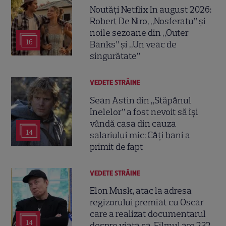
Noutăți Netflix în august 2026:
Robert De Niro, „Nosferatu” și
noile sezoane din „Outer
16
Banks” și „Un veac de
singurătate”
VEDETE STRĂINE
Sean Astin din „Stăpânul
Inelelor” a fost nevoit să își
vândă casa din cauza
14
salariului mic: Câți bani a
primit de fapt
VEDETE STRĂINE
Elon Musk, atac la adresa
regizorului premiat cu Oscar
care a realizat documentarul
14
despre viața sa. Filmul are 232