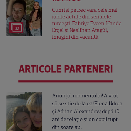
Cum își petrec vara cele mai
iubite actrițe din serialele
turcești. Fahriye Evcen, Hande
32
Erçel și Neslihan Atagül,
imagini din vacanță
ARTICOLE PARTENERI
Anunțul momentului! A vrut
să se știe de la ea! Elena Udrea
și Adrian Alexandrov, după 10
ani de relație și un copil rupt
din soare au...