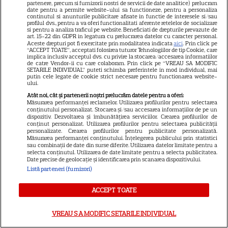
partenere, precum si furnizorii nostri de servicii de date analitice) prelucram
5
exorcistul care sfidează
date pentru a permite website-ului sa functioneze, pentru a personaliza
continutul si anunturile publicitare afisate in functie de interesele si/sau
moartea
profilul dvs., pentru a va oferi functionalitati aferente retelelor de socializare
si pentru a analiza traficul pe website. Beneficiati de drepturile prevazute de
art. 15-22 din GDPR in legatura cu prelucrarea datelor cu caracter personal.
Aceste drepturi pot fi exercitate prin modalitatea indicata
aici
. Prin click pe
PRIME VIDEO
“ACCEPT TOATE”, acceptati folosirea tuturor Tehnologiilor de tip Cookie, care
implica inclusiv acceptul dvs. cu privire la stocarea/accesarea informatiilor
de catre Vendor-ii cu care colaboram. Prin click pe “VREAU SA MODIFIC
Când „Fălci” se întâlnește cu
SETARILE INDIVIDUAL” puteti schimba preferintele in mod individual, mai
putin cele legate de cookie strict necesare pentru functionarea website-
„Coborâre întunecată”:
ului.
Producția claustrofobă de pe
Atât noi, cât și partenerii noștri prelucrăm datele pentru a oferi:
Prime Video ce nu trebuie
Măsurarea performanței reclamelor. Utilizarea profilurilor pentru selectarea
conținutului personalizat. Stocarea și/sau accesarea informațiilor de pe un
ratată
dispozitiv. Dezvoltarea și îmbunătățirea serviciilor. Crearea profilurilor de
conținut personalizat. Utilizarea profilurilor pentru selectarea publicității
personalizate. Crearea profilurilor pentru publicitate personalizată.
Măsurarea performanței conținutului. Înțelegerea publicului prin statistici
DISNEY PLUS
sau combinații de date din surse diferite. Utilizarea datelor limitate pentru a
selecta conținutul. Utilizarea de date limitate pentru a selecta publicitatea.
Ce vedem pe streaming între
Date precise de geolocație și identificarea prin scanarea dispozitivului.
27 iulie și 2 august 2026:
Listă parteneri (furnizori)
Diavolul se îmbracă de la Prada
ACCEPT TOATE
18
2 pe Disney+ și mari noutăți
Netflix
VREAU SA MODIFIC SETARILE INDIVIDUAL