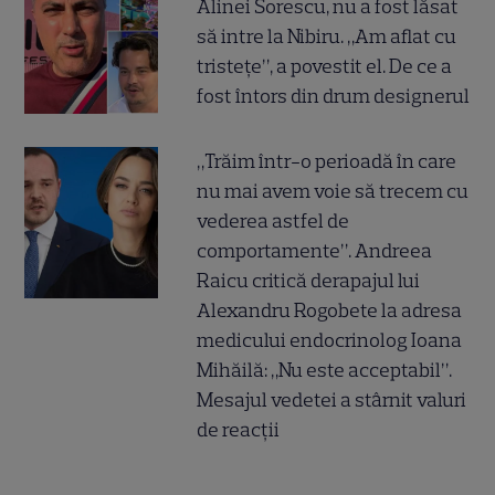
Alinei Sorescu, nu a fost lăsat
să intre la Nibiru. „Am aflat cu
tristețe”, a povestit el. De ce a
fost întors din drum designerul
„Trăim într-o perioadă în care
nu mai avem voie să trecem cu
vederea astfel de
comportamente”. Andreea
Raicu critică derapajul lui
Alexandru Rogobete la adresa
medicului endocrinolog Ioana
Mihăilă: „Nu este acceptabil”.
Mesajul vedetei a stârnit valuri
de reacții