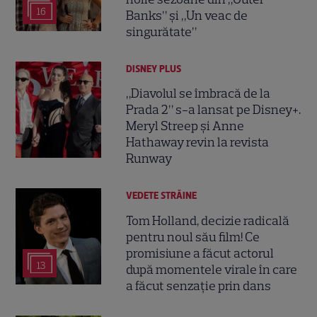
16
Banks” și „Un veac de
singurătate”
DISNEY PLUS
„Diavolul se îmbracă de la
Prada 2” s-a lansat pe Disney+.
Meryl Streep și Anne
Hathaway revin la revista
Runway
VEDETE STRĂINE
Tom Holland, decizie radicală
pentru noul său film! Ce
promisiune a făcut actorul
13
după momentele virale în care
a făcut senzație prin dans