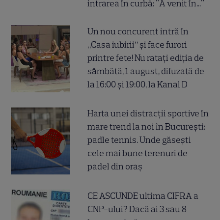
intrarea în curbă: "A venit în..."
Un nou concurent intră în
„Casa iubirii” și face furori
printre fete! Nu ratați ediția de
sâmbătă, 1 august, difuzată de
la 16:00 și 19:00, la Kanal D
Harta unei distracții sportive în
mare trend la noi în București:
padle tennis. Unde găsești
cele mai bune terenuri de
padel din oraș
CE ASCUNDE ultima CIFRA a
CNP-ului? Dacă ai 3 sau 8