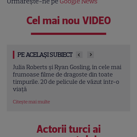
Urmărește-ne pe
Google News
Cel mai nou VIDEO
PE ACELAȘI SUBIECT
Ryan Gosling, în cele mai
Top 15 seriale turcești d
de dragoste din toate
romantică difuzate la TV.
pelicule de văzut într-o
locul 1 în preferințele fani
Citește mai multe
Actorii turci ai