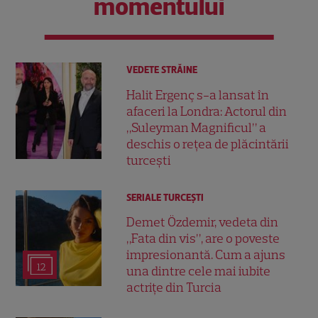
momentului
VEDETE STRĂINE
Halit Ergenç s-a lansat în
afaceri la Londra: Actorul din
„Suleyman Magnificul” a
deschis o rețea de plăcintării
turcești
SERIALE TURCEŞTI
Demet Özdemir, vedeta din
„Fata din vis”, are o poveste
impresionantă. Cum a ajuns
12
una dintre cele mai iubite
actrițe din Turcia