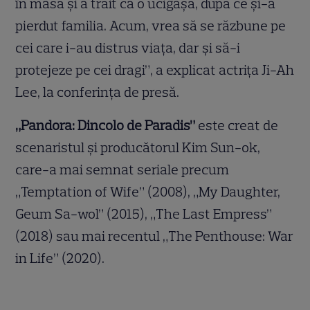
în masă și a trăit ca o ucigașă, după ce și-a
pierdut familia. Acum, vrea să se răzbune pe
cei care i-au distrus viața, dar și să-i
protejeze pe cei dragi”, a explicat actrița Ji-Ah
Lee, la conferința de presă.
„Pandora: Dincolo de Paradis”
este creat de
scenaristul și producătorul Kim Sun-ok,
care-a mai semnat seriale precum
„Temptation of Wife” (2008), „My Daughter,
Geum Sa-wol” (2015), „The Last Empress”
(2018) sau mai recentul „The Penthouse: War
in Life” (2020).