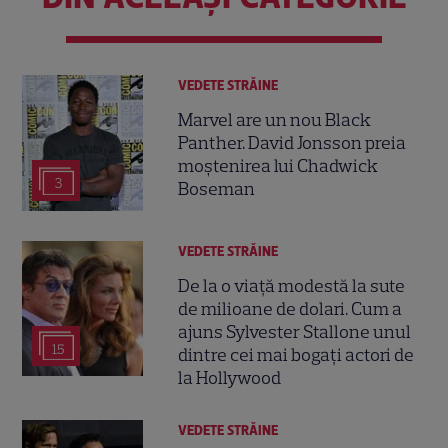
VEDETE STRĂINE
Marvel are un nou Black
Panther. David Jonsson preia
moștenirea lui Chadwick
3
Boseman
VEDETE STRĂINE
De la o viață modestă la sute
de milioane de dolari. Cum a
ajuns Sylvester Stallone unul
15
dintre cei mai bogați actori de
la Hollywood
VEDETE STRĂINE