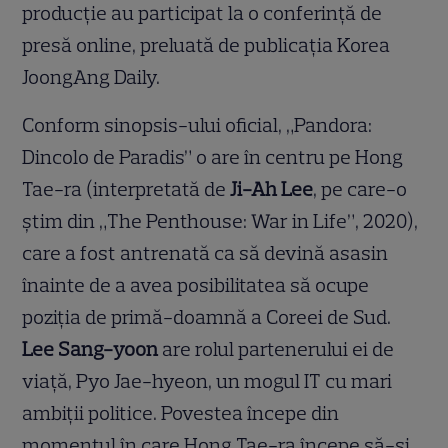
producție au participat la o conferință de
presă online, preluată de publicația Korea
JoongAng Daily.
Conform sinopsis-ului oficial, „Pandora:
Dincolo de Paradis” o are în centru pe Hong
Tae-ra (interpretată de
Ji-Ah Lee
, pe care-o
știm din „The Penthouse: War in Life”, 2020),
care a fost antrenată ca să devină asasin
înainte de a avea posibilitatea să ocupe
poziția de primă-doamnă a Coreei de Sud.
Lee Sang-yoon
are rolul partenerului ei de
viață, Pyo Jae-hyeon, un mogul IT cu mari
ambiții politice. Povestea începe din
momentul în care Hong Tae-ra începe să-și