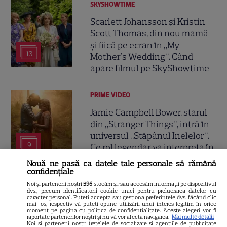
SKYSHOWTIME
Scarlett Johansson și Kristin
Scott Thomas, din nou mamă
și fiică pe ecran în „My
13
Mother's Wedding”. Când
apare filmul pe SkyShowtime
PRIME VIDEO
Jamie Campbell Bower, starul
din „Stranger Things”, intră în
universul „Stăpânul Inelelor”.
9
Ce rol legendar va interpreta în
sezonul 3
Nouă ne pasă ca datele tale personale să rămână
confidențiale
Noi și partenerii noștri
596
stocăm și/sau accesăm informații pe dispozitivul
NETFLIX
dvs., precum identificatorii cookie unici pentru prelucrarea datelor cu
caracter personal. Puteți accepta sau gestiona preferințele dvs. făcând clic
„Palatul de Est”, noul fenomen
mai jos, respectiv vă puteți opune utilizării unui interes legitim în orice
moment pe pagina cu politica de confidențialitate. Aceste alegeri vor fi
coreean de pe Netflix: Regele
raportate partenerilor noștri și nu vă vor afecta navigarea.
Mai multe detalii
Noi si partenerii nostri (retelele de socializare si agentiile de publicitate
blestemat, fantomele și