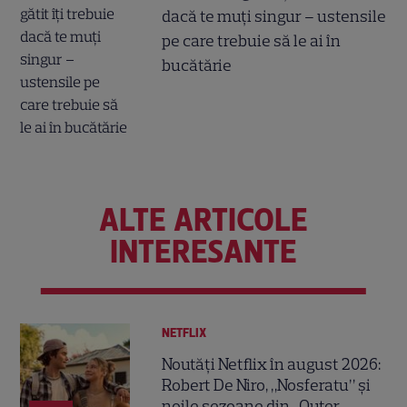
dacă te muți singur – ustensile
pe care trebuie să le ai în
bucătărie
ALTE ARTICOLE
INTERESANTE
NETFLIX
Noutăți Netflix în august 2026:
Robert De Niro, „Nosferatu” și
noile sezoane din „Outer