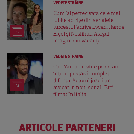
VEDETE STRĂINE
Cum își petrec vara cele mai
iubite actrițe din serialele
turcești. Fahriye Evcen, Hande
32
Erçel și Neslihan Atagül,
imagini din vacanță
VEDETE STRĂINE
Can Yaman revine pe ecrane
într-o ipostază complet
diferită. Actorul joacă un
31
avocat în noul serial „Bro”,
filmat în Italia
ARTICOLE PARTENERI