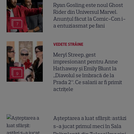
Ryan Gosling este noul Ghost
Rider din Universul Marvel.
Anunțul făcut la Comic-Con i-
7
a entuziasmat pe fani
VEDETE STRĂINE
Meryl Streep, gest
impresionant pentru Anne
Hathaway și Emily Blunt la
9
„Diavolul se îmbracă de la
Prada 2”. Ce salarii ar fi primit
actrițele
Așteptarea a luat sfârșit: astăzi
s-a jucat primul meci în Sala