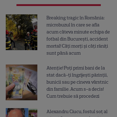
Breaking tragic în România:
microbuzul în care se afla
acum câteva minute echipa de
fotbal din București, accident
mortal! Câți morți și câți răniți
sunt până acum
Atenție! Poți primi bani de la
stat dacă-ți îngrijești părinții,
bunicii sau pe cineva vârstnic
din familie. Acum s-a decis!
Cum trebuie să procedezi
Alexandru Ciucu, fostul soț al