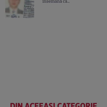
însemană că...
DIN ACEEAȘI CATEGORIE