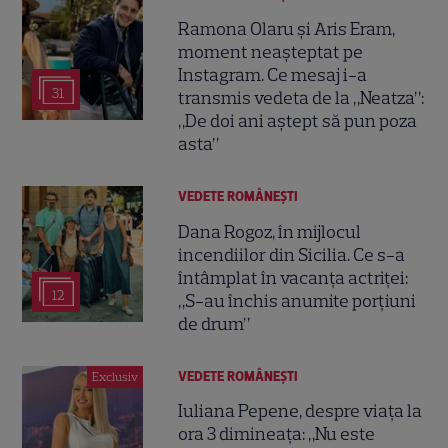
Ramona Olaru și Aris Eram,
moment neașteptat pe
Instagram. Ce mesaj i-a
31
transmis vedeta de la „Neatza”:
„De doi ani aștept să pun poza
asta”
VEDETE ROMÂNEŞTI
Dana Rogoz, în mijlocul
incendiilor din Sicilia. Ce s-a
întâmplat în vacanța actriței:
12
„S-au închis anumite porțiuni
de drum”
VEDETE ROMÂNEŞTI
Exclusiv
Iuliana Pepene, despre viața la
ora 3 dimineața: „Nu este