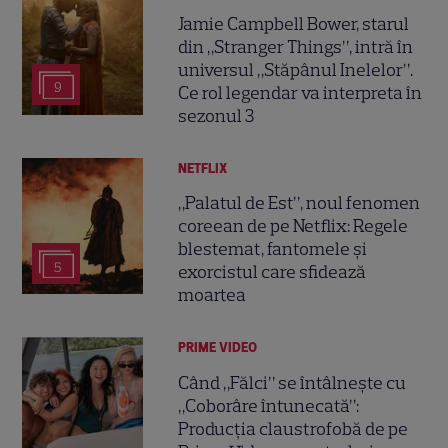
Jamie Campbell Bower, starul
din „Stranger Things”, intră în
universul „Stăpânul Inelelor”.
9
Ce rol legendar va interpreta în
sezonul 3
NETFLIX
„Palatul de Est”, noul fenomen
coreean de pe Netflix: Regele
blestemat, fantomele și
5
exorcistul care sfidează
moartea
PRIME VIDEO
Când „Fălci” se întâlnește cu
„Coborâre întunecată”:
Producția claustrofobă de pe