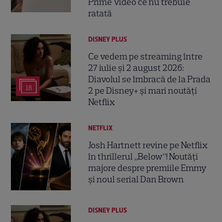
Prime Video ce nu trebuie
ratată
DISNEY PLUS
Ce vedem pe streaming între
27 iulie și 2 august 2026:
Diavolul se îmbracă de la Prada
18
2 pe Disney+ și mari noutăți
Netflix
NETFLIX
Josh Hartnett revine pe Netflix
în thrillerul „Below”! Noutăți
majore despre premiile Emmy
și noul serial Dan Brown
DISNEY PLUS