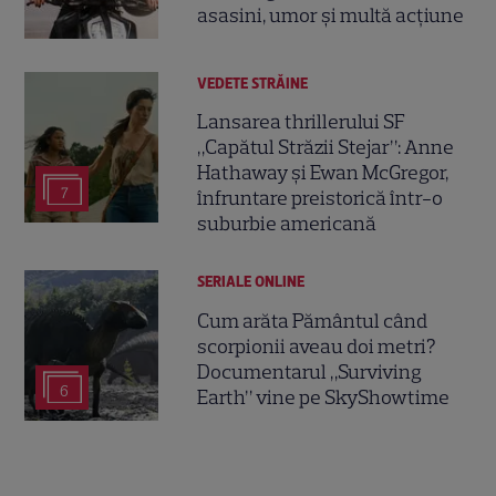
asasini, umor și multă acțiune
VEDETE STRĂINE
Lansarea thrillerului SF
„Capătul Străzii Stejar”: Anne
Hathaway și Ewan McGregor,
7
înfruntare preistorică într-o
suburbie americană
SERIALE ONLINE
Cum arăta Pământul când
scorpionii aveau doi metri?
Documentarul „Surviving
6
Earth” vine pe SkyShowtime