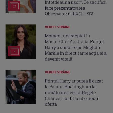
întotdeauna ușor”. Ce sacrificii
12
face prezentatoarea
Observator 6 | EXCLUSIV
VEDETE STRĂINE
Moment neașteptat la
MasterChef Australia: Prințul
Harry a sunat-o pe Meghan
4
Markle în direct, iar reacția ei a
devenit virală
VEDETE STRĂINE
Prințul Harry ar putea fi cazat
la Palatul Buckingham la
următoarea vizită. Regele
Charles i-ar fi făcut o nouă
ofertă