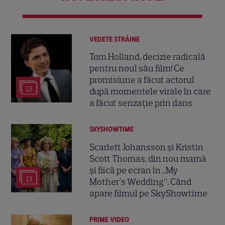
VEDETE STRĂINE
Tom Holland, decizie radicală
pentru noul său film! Ce
promisiune a făcut actorul
13
după momentele virale în care
a făcut senzație prin dans
SKYSHOWTIME
Scarlett Johansson și Kristin
Scott Thomas, din nou mamă
și fiică pe ecran în „My
13
Mother's Wedding”. Când
apare filmul pe SkyShowtime
PRIME VIDEO