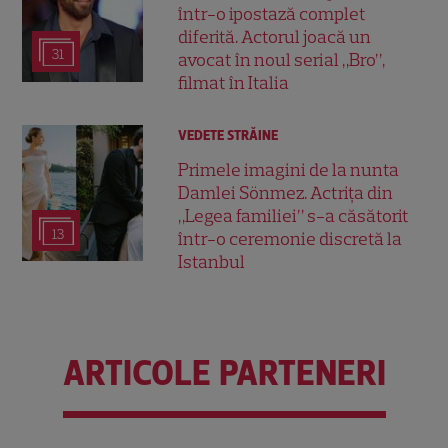
într-o ipostază complet
diferită. Actorul joacă un
31
avocat în noul serial „Bro”,
filmat în Italia
VEDETE STRĂINE
Primele imagini de la nunta
Damlei Sönmez. Actrița din
„Legea familiei” s-a căsătorit
13
într-o ceremonie discretă la
Istanbul
ARTICOLE PARTENERI