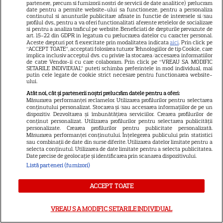
partenere, precum si furnizorii nostri de servicii de date analitice) prelucram
GSP
date pentru a permite website-ului sa functioneze, pentru a personaliza
continutul si anunturile publicitare afisate in functie de interesele si/sau
Știri mondene
profilul dvs., pentru a va oferi functionalitati aferente retelelor de socializare
si pentru a analiza traficul pe website. Beneficiati de drepturile prevazute de
Avantaje
art. 15-22 din GDPR in legatura cu prelucrarea datelor cu caracter personal.
Aceste drepturi pot fi exercitate prin modalitatea indicata
aici
. Prin click pe
Elle
“ACCEPT TOATE”, acceptati folosirea tuturor Tehnologiilor de tip Cookie, care
implica inclusiv acceptul dvs. cu privire la stocarea/accesarea informatiilor
de catre Vendor-ii cu care colaboram. Prin click pe “VREAU SA MODIFIC
Unica
SETARILE INDIVIDUAL” puteti schimba preferintele in mod individual, mai
putin cele legate de cookie strict necesare pentru functionarea website-
Retete practice
ului.
Atât noi, cât și partenerii noștri prelucrăm datele pentru a oferi:
Măsurarea performanței reclamelor. Utilizarea profilurilor pentru selectarea
conținutului personalizat. Stocarea și/sau accesarea informațiilor de pe un
URMĂREȘTE-NE PE
dispozitiv. Dezvoltarea și îmbunătățirea serviciilor. Crearea profilurilor de
conținut personalizat. Utilizarea profilurilor pentru selectarea publicității
personalizate. Crearea profilurilor pentru publicitate personalizată.
Măsurarea performanței conținutului. Înțelegerea publicului prin statistici
sau combinații de date din surse diferite. Utilizarea datelor limitate pentru a
selecta conținutul. Utilizarea de date limitate pentru a selecta publicitatea.
Date precise de geolocație și identificarea prin scanarea dispozitivului.
Copyright
2026
Ringier Romania – Toate Drepturile rezervate
Listă parteneri (furnizori)
ACCEPT TOATE
VREAU SA MODIFIC SETARILE INDIVIDUAL
Pariază responsabil! Decizia ONJN nr. 821/25.09.2025.
Jocurile de noroc sunt interzise minorilor.