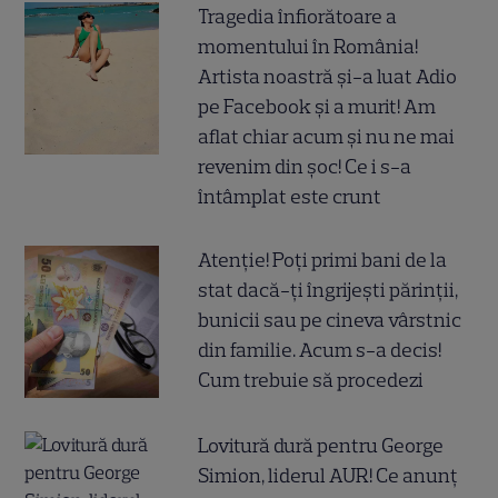
Tragedia înfiorătoare a
momentului în România!
Artista noastră și-a luat Adio
pe Facebook și a murit! Am
aflat chiar acum și nu ne mai
revenim din șoc! Ce i s-a
întâmplat este crunt
Atenție! Poți primi bani de la
stat dacă-ți îngrijești părinții,
bunicii sau pe cineva vârstnic
din familie. Acum s-a decis!
Cum trebuie să procedezi
Lovitură dură pentru George
Simion, liderul AUR! Ce anunț