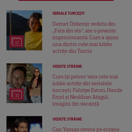
SERIALE TURCEŞTI
Demet Özdemir, vedeta din
„Fata din vis”, are o poveste
impresionantă. Cum a ajuns
12
una dintre cele mai iubite
actrițe din Turcia
VEDETE STRĂINE
Cum își petrec vara cele mai
iubite actrițe din serialele
turcești. Fahriye Evcen, Hande
32
Erçel și Neslihan Atagül,
imagini din vacanță
VEDETE STRĂINE
Can Yaman revine pe ecrane