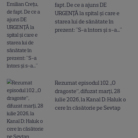
fapt. De ce a ajuns DE
URGENȚĂ la spital și care e
starea lui de sănătate în
prezent: "S-a întors și s-a..."
Rezumat episodul 102 „O
dragoste”, difuzat marți, 28
iulie 2026, la Kanal D: Haluk o
cere în căsătorie pe Sevtap