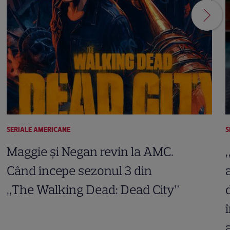
SERIALE AMERICANE
S
Maggie și Negan revin la AMC.
Când începe sezonul 3 din
„The Walking Dead: Dead City”