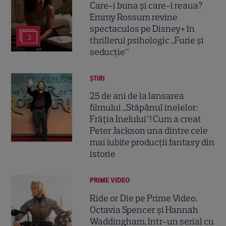
Care-i buna și care-i reaua?
Emmy Rossum revine
spectaculos pe Disney+ în
3
thrillerul psihologic „Furie și
seducție”
ȘTIRI
25 de ani de la lansarea
filmului „Stăpânul inelelor:
Frăția Inelului”! Cum a creat
Peter Jackson una dintre cele
mai iubite producții fantasy din
istorie
PRIME VIDEO
Ride or Die pe Prime Video.
Octavia Spencer și Hannah
Waddingham, într-un serial cu