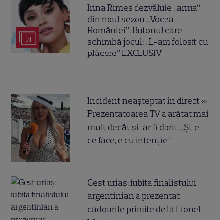
Irina Rimes dezvăluie „arma”
din noul sezon „Vocea
României”. Butonul care
14
schimbă jocul: „L-am folosit cu
plăcere” EXCLUSIV
Incident neașteptat în direct »
Prezentatoarea TV a arătat mai
mult decât și-ar fi dorit: „Știe
ce face, e cu intenție”
Gest uriaș: iubita finalistului
argentinian a prezentat
cadourile primite de la Lionel