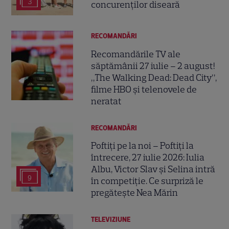
3
concurenților diseară
RECOMANDĂRI
Recomandările TV ale
săptămânii 27 iulie – 2 august!
„The Walking Dead: Dead City”,
filme HBO și telenovele de
neratat
RECOMANDĂRI
Poftiți pe la noi – Poftiți la
întrecere, 27 iulie 2026: Iulia
Albu, Victor Slav și Selina intră
9
în competiție. Ce surpriză le
pregătește Nea Mărin
TELEVIZIUNE