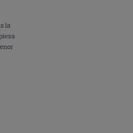
s la
 piesa
lenor