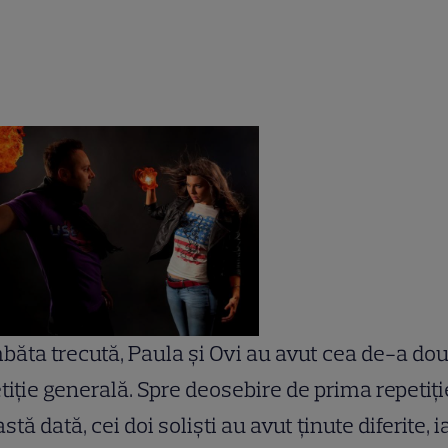
ăta trecută, Paula şi Ovi au avut cea de-a do
tiţie generală. Spre deosebire de prima repetiţi
stă dată, cei doi solişti au avut ţinute diferite, i