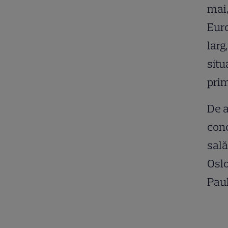
mai,
Euro
larg
situ
prim
De a
conc
sală
Oslo
Paul