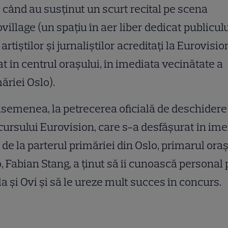
 când au susţinut un scurt recital pe scena
village (un spaţiu în aer liber dedicat publicul
, artiştilor şi jurnaliştilor acreditaţi la Eurovisio
at în centrul oraşului, în imediata vecinătate a
ăriei Oslo).
semenea, la petrecerea oficială de deschidere
ursului Eurovision, care s-a desfăşurat în im
 de la parterul primăriei din Oslo, primarul ora
, Fabian Stang, a ţinut să îi cunoască personal 
a şi Ovi şi să le ureze mult succes în concurs.