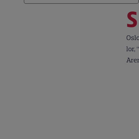
S
Oslo
lor,
Aren