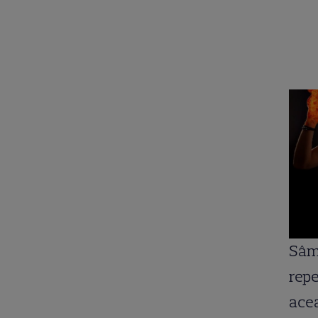
.
Sâmb
repe
acea