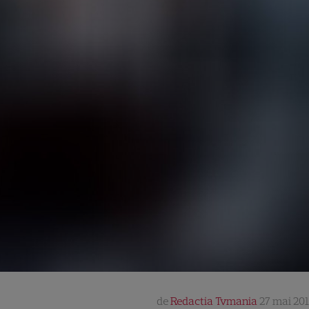
de
Redactia Tvmania
27 mai 201