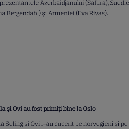
eprezentantele Azerbaidjanului (Safura), Suedie
a Bergendahl) şi Armeniei (Eva Rivas).
a şi Ovi au fost primiţi bine la Oslo
a Seling şi Ovi i-au cucerit pe norvegieni şi pe