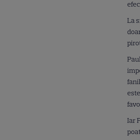
efec
La s
doar
piro
Paul
impe
fani
este
favo
Iar 
poat