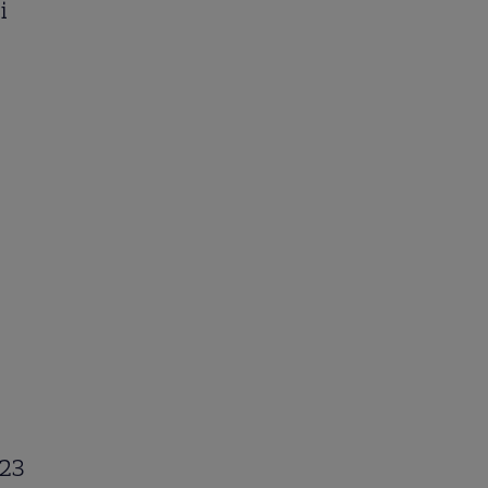
i
 23