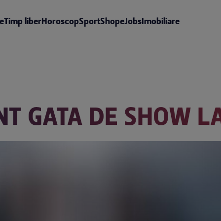
te
Timp liber
Horoscop
Sport
Shop
eJobs
Imobiliare
UNT GATA DE SHOW L