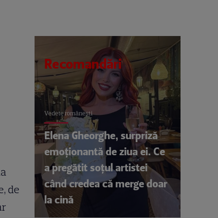
Recomandări
Vedete româneşti
Elena Gheorghe, surpriză
emoționantă de ziua ei. Ce
a pregătit soțul artistei
ua
când credea că merge doar
e, de
la cină
ar