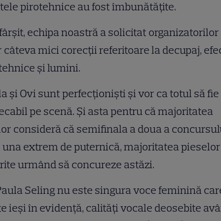
tele pirotehnice au fost îmbunătăţite.
fârşit, echipa noastră a solicitat organizatorilor
 câteva mici corecţii referitoare la decupaj, efe
tehnice şi lumini.
a şi Ovi sunt perfecţionişti şi vor ca totul să fie
cabil pe scenă. Şi asta pentru că majoritatea
lor consideră că semifinala a doua a concursul
 una extrem de puternică, majoritatea pieselor
rite urmând să concureze astăzi.
Paula Seling nu este singura voce feminină car
e ieşi în evidenţă, calităţi vocale deosebite av