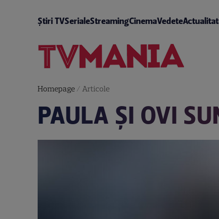
Știri TV
Seriale
Streaming
Cinema
Vedete
Actualita
Homepage
/
Articole
PAULA ŞI OVI S