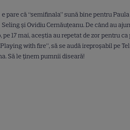
e pare că “semifinala” sună bine pentru Paula
Seling şi Ovidiu Cernăuţeanu. De când au ajun
, pe 17 mai, aceştia au repetat de zor pentru ca
 “Playing with fire”, să se audă ireproşabil pe Te
a. Să le ţinem pumnii diseară!