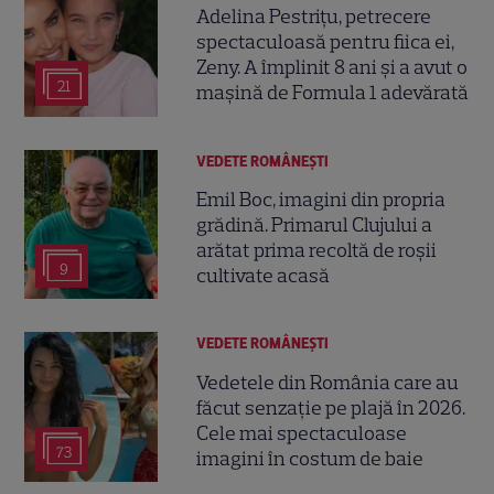
Adelina Pestrițu, petrecere
spectaculoasă pentru fiica ei,
Zeny. A împlinit 8 ani și a avut o
21
mașină de Formula 1 adevărată
VEDETE ROMÂNEŞTI
Emil Boc, imagini din propria
grădină. Primarul Clujului a
arătat prima recoltă de roșii
9
cultivate acasă
VEDETE ROMÂNEŞTI
Vedetele din România care au
făcut senzație pe plajă în 2026.
Cele mai spectaculoase
73
imagini în costum de baie