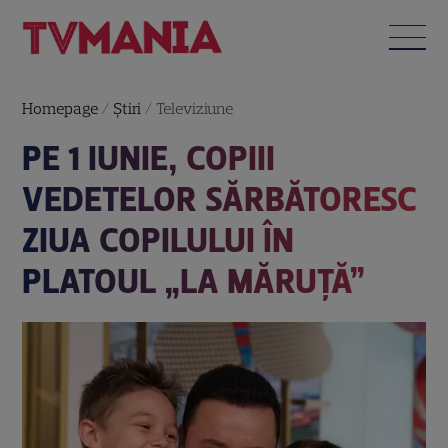
Homepage
/
Știri
/
Televiziune
PE 1 IUNIE, COPIII
VEDETELOR SĂRBĂTORESC
ZIUA COPILULUI ÎN
PLATOUL „LA MĂRUȚĂ”