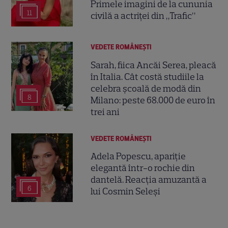
Primele imagini de la cununia
11
civilă a actriței din „Trafic”
VEDETE ROMÂNEŞTI
Sarah, fiica Ancăi Serea, pleacă
în Italia. Cât costă studiile la
celebra școală de modă din
8
Milano: peste 68.000 de euro în
trei ani
VEDETE ROMÂNEŞTI
Adela Popescu, apariție
elegantă într-o rochie din
dantelă. Reacția amuzantă a
6
lui Cosmin Seleși