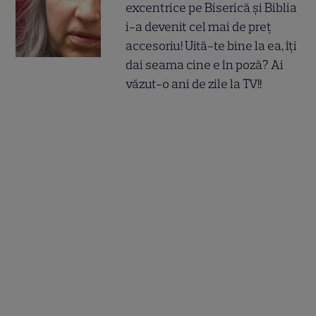
excentrice pe Biserică și Biblia
i-a devenit cel mai de preț
accesoriu! Uită-te bine la ea, îți
dai seama cine e în poză? Ai
văzut-o ani de zile la TV!!