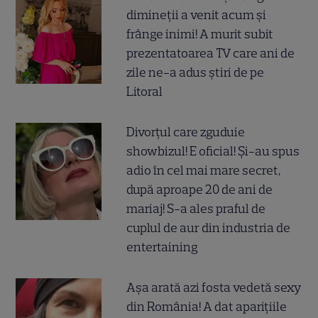
dimineții a venit acum și
frânge inimi! A murit subit
prezentatoarea TV care ani de
zile ne-a adus știri de pe
Litoral
Divorțul care zguduie
showbizul! E oficial! Și-au spus
adio în cel mai mare secret,
după aproape 20 de ani de
mariaj! S-a ales praful de
cuplul de aur din industria de
entertaining
Așa arată azi fosta vedetă sexy
din România! A dat aparițiile