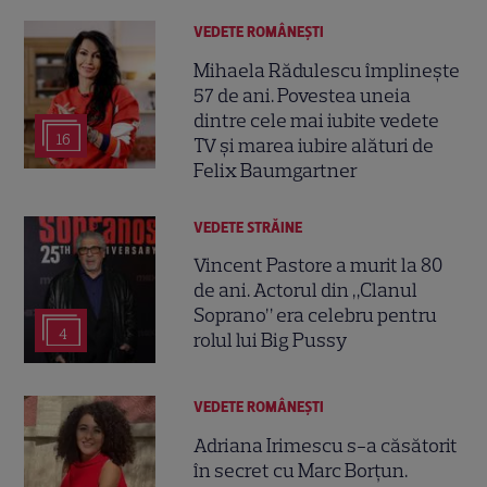
VEDETE ROMÂNEŞTI
Mihaela Rădulescu împlinește
57 de ani. Povestea uneia
dintre cele mai iubite vedete
16
TV și marea iubire alături de
Felix Baumgartner
VEDETE STRĂINE
Vincent Pastore a murit la 80
de ani. Actorul din „Clanul
Soprano” era celebru pentru
4
rolul lui Big Pussy
VEDETE ROMÂNEŞTI
Adriana Irimescu s-a căsătorit
în secret cu Marc Borțun.