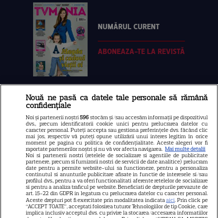
NUMĂRUL CURENT
ABONEAZA-TE LA REVISTĂ
Nouă ne pasă ca datele tale personale să rămână
Libertatea
confidențiale
Libertatea pentru femei
Noi și partenerii noștri
596
stocăm și/sau accesăm informații pe dispozitivul
dvs., precum identificatorii cookie unici pentru prelucrarea datelor cu
GSP
caracter personal. Puteți accepta sau gestiona preferințele dvs. făcând clic
mai jos, respectiv vă puteți opune utilizării unui interes legitim în orice
Știri mondene
moment pe pagina cu politica de confidențialitate. Aceste alegeri vor fi
raportate partenerilor noștri și nu vă vor afecta navigarea.
Mai multe detalii
Noi si partenerii nostri (retelele de socializare si agentiile de publicitate
Avantaje
partenere, precum si furnizorii nostri de servicii de date analitice) prelucram
date pentru a permite website-ului sa functioneze, pentru a personaliza
Elle
continutul si anunturile publicitare afisate in functie de interesele si/sau
profilul dvs., pentru a va oferi functionalitati aferente retelelor de socializare
Unica
si pentru a analiza traficul pe website. Beneficiati de drepturile prevazute de
art. 15-22 din GDPR in legatura cu prelucrarea datelor cu caracter personal.
Aceste drepturi pot fi exercitate prin modalitatea indicata
aici
. Prin click pe
Retete practice
“ACCEPT TOATE”, acceptati folosirea tuturor Tehnologiilor de tip Cookie, care
implica inclusiv acceptul dvs. cu privire la stocarea/accesarea informatiilor