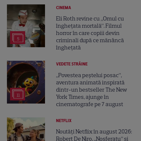
CINEMA
Eli Roth revine cu „Omul cu
înghețata mortală”. Filmul
horror în care copiii devin
5
criminali după ce mănâncă
înghețată
VEDETE STRĂINE
„Povestea peștelui posac”,
aventura animată inspirată
dintr-un bestseller The New
11
York Times, ajunge în
cinematografe pe 7 august
NETFLIX
Noutăți Netflix în august 2026:
Robert De Niro, „Nosferatu” și