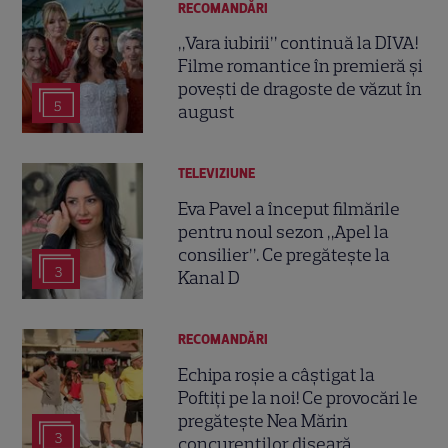
RECOMANDĂRI
„Vara iubirii” continuă la DIVA!
Filme romantice în premieră și
povești de dragoste de văzut în
5
august
TELEVIZIUNE
Eva Pavel a început filmările
pentru noul sezon „Apel la
consilier”. Ce pregătește la
3
Kanal D
RECOMANDĂRI
Echipa roșie a câștigat la
Poftiți pe la noi! Ce provocări le
pregătește Nea Mărin
3
concurenților diseară