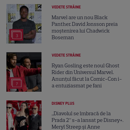
VEDETE STRĂINE
Marvel are un nou Black
Panther. David Jonsson preia
moștenirea lui Chadwick
3
Boseman
VEDETE STRĂINE
Ryan Gosling este noul Ghost
Rider din Universul Marvel.
Anunțul făcut la Comic-Con i-
7
a entuziasmat pe fani
DISNEY PLUS
„Diavolul se îmbracă de la
Prada 2” s-a lansat pe Disney+.
Meryl Streep și Anne