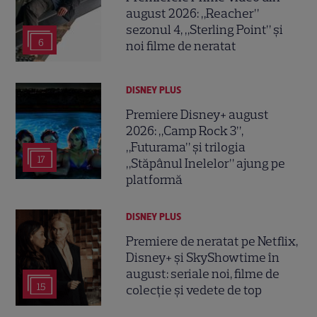
august 2026: „Reacher”
sezonul 4, „Sterling Point” și
6
noi filme de neratat
DISNEY PLUS
Premiere Disney+ august
2026: „Camp Rock 3”,
„Futurama” și trilogia
17
„Stăpânul Inelelor” ajung pe
platformă
DISNEY PLUS
Premiere de neratat pe Netflix,
Disney+ și SkyShowtime în
august: seriale noi, filme de
15
colecție și vedete de top