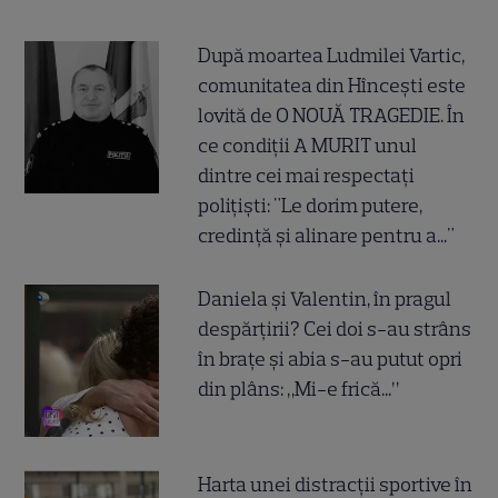
După moartea Ludmilei Vartic,
comunitatea din Hîncești este
lovită de O NOUĂ TRAGEDIE. În
ce condiții A MURIT unul
dintre cei mai respectați
polițiști: "Le dorim putere,
credință și alinare pentru a..."
Daniela și Valentin, în pragul
despărțirii? Cei doi s-au strâns
în brațe și abia s-au putut opri
din plâns: „Mi-e frică...”
Harta unei distracții sportive în