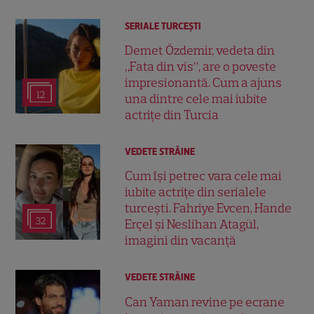
SERIALE TURCEŞTI
Demet Özdemir, vedeta din
„Fata din vis”, are o poveste
impresionantă. Cum a ajuns
12
una dintre cele mai iubite
actrițe din Turcia
VEDETE STRĂINE
Cum își petrec vara cele mai
iubite actrițe din serialele
turcești. Fahriye Evcen, Hande
32
Erçel și Neslihan Atagül,
imagini din vacanță
VEDETE STRĂINE
Can Yaman revine pe ecrane