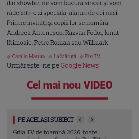
din showbiz, ne vom bucura sincer și vom
râde într-o zi specială, alături de cei mici.
Printre invitați și copiii lor se numără
Andreea Antonescu, Răzvan Fodor, Ionuț
Iftimoaie, Petre Roman sau Willmark.
Catalin Maruta
La Măruţă
Pro TV
Urmărește-ne pe
Google News
Cel mai nou VIDEO
PE ACELAȘI SUBIECT
Schimbare majoră la „Vocea României”.
Magd