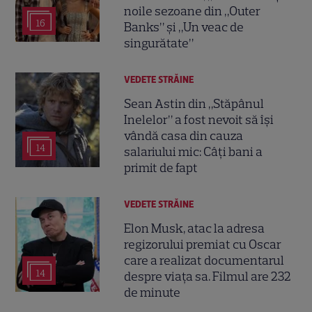
noile sezoane din „Outer
16
Banks” și „Un veac de
singurătate”
VEDETE STRĂINE
Sean Astin din „Stăpânul
Inelelor” a fost nevoit să își
vândă casa din cauza
14
salariului mic: Câți bani a
primit de fapt
VEDETE STRĂINE
Elon Musk, atac la adresa
regizorului premiat cu Oscar
care a realizat documentarul
14
despre viața sa. Filmul are 232
de minute