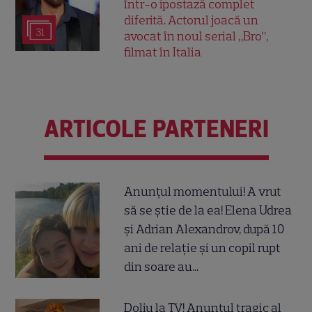
într-o ipostază complet
diferită. Actorul joacă un
31
avocat în noul serial „Bro”,
filmat în Italia
ARTICOLE PARTENERI
Anunțul momentului! A vrut
să se știe de la ea! Elena Udrea
și Adrian Alexandrov, după 10
ani de relație și un copil rupt
din soare au...
Doliu la TV! Anunțul tragic al