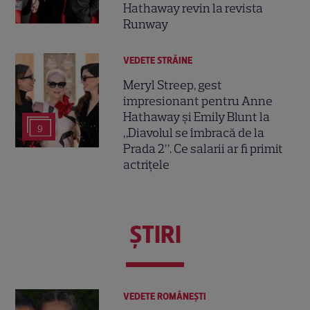
Hathaway revin la revista
Runway
VEDETE STRĂINE
Meryl Streep, gest
impresionant pentru Anne
Hathaway și Emily Blunt la
9
„Diavolul se îmbracă de la
Prada 2”. Ce salarii ar fi primit
actrițele
ŞTIRI
VEDETE ROMÂNEŞTI