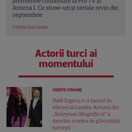
Sezonul 14 introduce Butonul „A doua
alătu
n din
șansă” și un avantaj pentru Pavel Bartoș
frum
EXC
Citește mai multe
Citeș
Actorii turci ai
momentului
VEDETE STRĂINE
Halit Ergenç s-a lansat în
afaceri la Londra: Actorul din
„Suleyman Magnificul” a
deschis o rețea de plăcintării
turcești