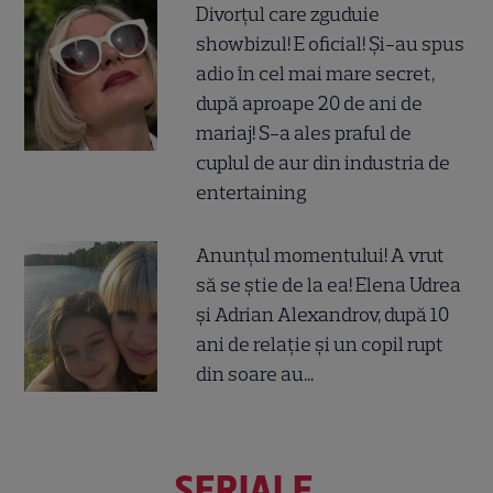
Divorțul care zguduie
showbizul! E oficial! Și-au spus
adio în cel mai mare secret,
după aproape 20 de ani de
mariaj! S-a ales praful de
cuplul de aur din industria de
entertaining
Anunțul momentului! A vrut
să se știe de la ea! Elena Udrea
și Adrian Alexandrov, după 10
ani de relație și un copil rupt
din soare au...
SERIALE