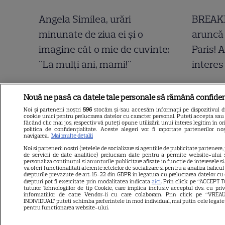
Angela Similea, urări
BREAKI
minunate de ziua ei și o
aruncă 
imagine cât o mie de cuvinte:
Paris! 
"La mulți ani, mami!"
interes
Nouă ne pasă ca datele tale personale să rămână confiden
Noi și partenerii noștri
596
stocăm și/sau accesăm informații pe dispozitivul dvs
cookie unici pentru prelucrarea datelor cu caracter personal. Puteți accepta sau 
făcând clic mai jos, respectiv vă puteți opune utilizării unui interes legitim în
politica de confidențialitate. Aceste alegeri vor fi raportate partenerilor n
navigarea.
Mai multe detalii
Noi si partenerii nostri (retelele de socializare si agentiile de publicitate partenere,
de servicii de date analitice) prelucram date pentru a permite website-ului 
personaliza continutul si anunturile publicitare afisate in functie de interesele si/
va oferi functionalitati aferente retelelor de socializare si pentru a analiza traficu
drepturile prevazute de art. 15-22 din GDPR in legatura cu prelucrarea datelor cu
drepturi pot fi exercitate prin modalitatea indicata
aici
. Prin click pe “ACCEPT T
tuturor Tehnologiilor de tip Cookie, care implica inclusiv acceptul dvs. cu pri
informatiilor de catre Vendor-ii cu care colaboram. Prin click pe “VR
INDIVIDUAL” puteti schimba preferintele in mod individual, mai putin cele legate
pentru functionarea website-ului.