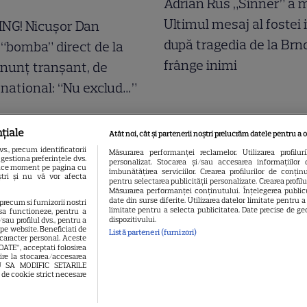
Adrian Rus „Sinner” a m
Ultimul mesaj al fostei 
NG! Nicușor Dan
după tragedia de la Brn
“bomba” direct de la
frânge inimi
Anunț tranșant, de
 national: “Nu exclud…”
țiale
Atât noi, cât și partenerii noștri prelucrăm datele pentru a o
., precum identificatorii
Măsurarea performanței reclamelor. Utilizarea profilur
gestiona preferințele dvs.
personalizat. Stocarea și/sau accesarea informațiilor 
 orice moment pe pagina cu
îmbunătățirea serviciilor. Crearea profilurilor de conținut
oștri și nu vă vor afecta
pentru selectarea publicității personalizate. Crearea profil
Măsurarea performanței conținutului. Înțelegerea publicu
date din surse diferite. Utilizarea datelor limitate pentru 
 precum si furnizorii nostri
limitate pentru a selecta publicitatea. Date precise de geo
sa functioneze, pentru a
dispozitivului.
sau profilul dvs., pentru a
l pe website. Beneficiati de
Listă parteneri (furnizori)
 caracter personal. Aceste
OATE”, acceptati folosirea
vire la stocarea/accesarea
EAU SA MODIFIC SETARILE
 de cookie strict necesare