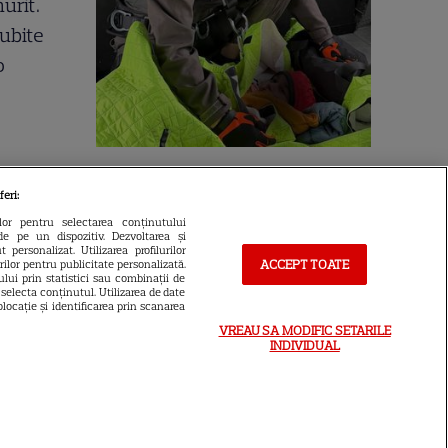
urit.
iubite
o
Cine este eroul Mihail Soare,
feri:
salvatorul lui Alexandru,
ilor pentru selectarea conținutului
de pe un dispozitiv. Dezvoltarea și
micuțul de 5 ani dispărut 3 zile
 personalizat. Utilizarea profilurilor
ACCEPT TOATE
urilor pentru publicitate personalizată.
în pădure. Ce spune despre
lui prin statistici sau combinații de
a selecta conținutul. Utilizarea de date
copiii lui
locație și identificarea prin scanarea
VREAU SA MODIFIC SETARILE
INDIVIDUAL