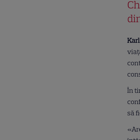
Ch
di
Karl
viaț
cont
cons
În t
con
să f
«Are