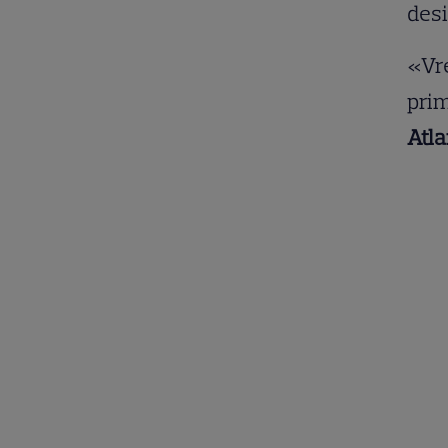
desi
«Vre
prim
Atla