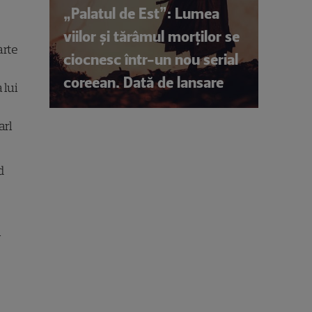
„Palatul de Est”: Lumea
viilor și tărâmul morților se
arte
ciocnesc într-un nou serial
coreean. Dată de lansare
 lui
arl
d
i