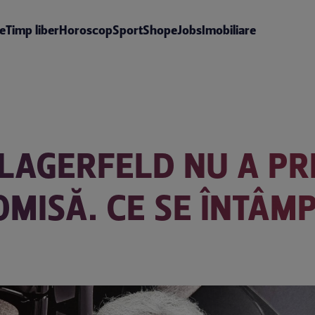
te
Timp liber
Horoscop
Sport
Shop
eJobs
Imobiliare
 LAGERFELD NU A PR
MISĂ. CE SE ÎNTÂM