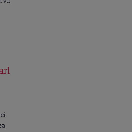
u va
arl
ici
ea