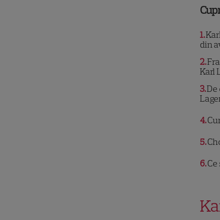
Cup
1
Karl
din a
2
Fra
Karl 
3
De 
Lage
4
Cum
5
Cho
6
Ce 
Ka