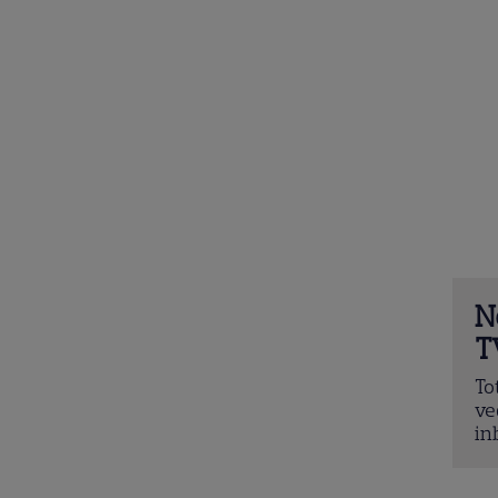
N
T
To
ve
in