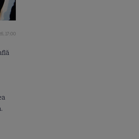
26, 17:00
află
ea
.