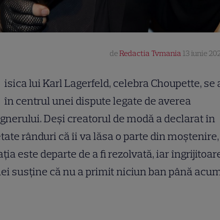
de
Redactia Tvmania
13 iunie 20
isica lui Karl Lagerfeld, celebra Choupette, se 
în centrul unei dispute legate de averea
gnerului. Deși creatorul de modă a declarat în
tate rânduri că îi va lăsa o parte din moștenire,
ația este departe de a fi rezolvată, iar îngrijitoar
nei susține că nu a primit niciun ban până acum