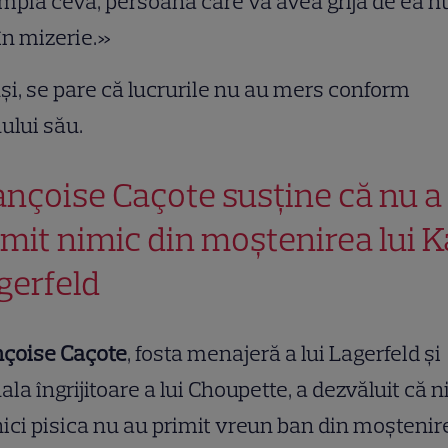
mplă ceva, persoana care va avea grijă de ea n
 în mizerie.»
și, se pare că lucrurile nu au mers conform
ului său.
ançoise Caçote susține că nu a
imit nimic din moștenirea lui K
gerfeld
nçoise Caçote
, fosta menajeră a lui Lagerfeld și
ala îngrijitoare a lui Choupette, a dezvăluit că n
nici pisica nu au primit vreun ban din moștenir