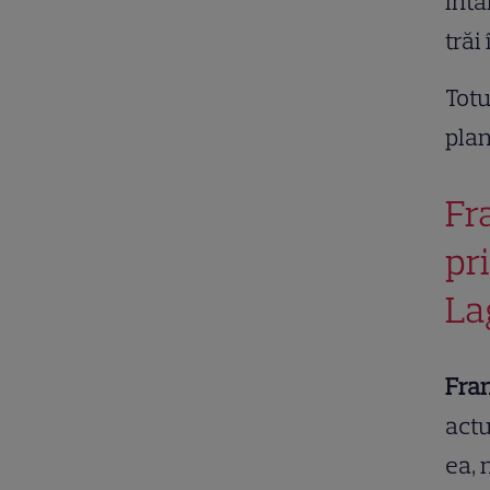
întâ
trăi
Totu
plan
Fr
pr
La
Fra
actu
ea, 