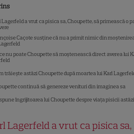
rins
 Lagerfeld a vrut ca pisica sa, Choupette, să primească o p
vere
nçoise Caçote susține că nu a primit nimic din moștenirea
Lagerfeld
ce nu poate Choupette să moștenească direct averea lui K
rfeld
 trăiește astăzi Choupette după moartea lui Karl Lagerfel
upette continuă să genereze venituri din imaginea sa
spune îngrijitoarea lui Choupette despre viața pisicii astăz
rl Lagerfeld a vrut ca pisica sa,