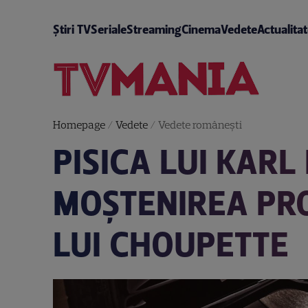
Știri TV
Seriale
Streaming
Cinema
Vedete
Actualita
Homepage
/
Vedete
/
Vedete româneşti
PISICA LUI KARL
MOȘTENIREA PRO
LUI CHOUPETTE