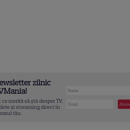
ewsletter zilnic
VMania!
t ce merită să știi despre TV,
dete și streaming direct în
boxul tău.