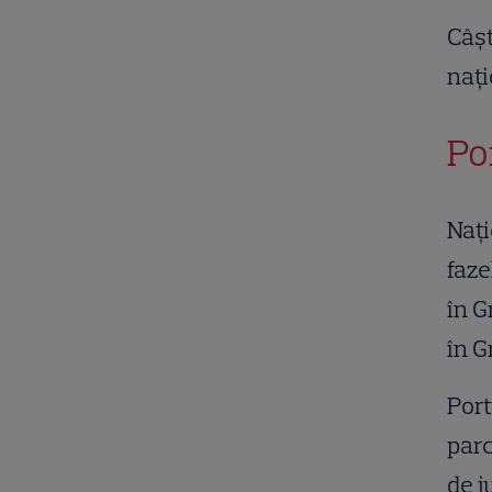
Câșt
nați
Po
Nați
faze
în G
în G
Port
parc
de j