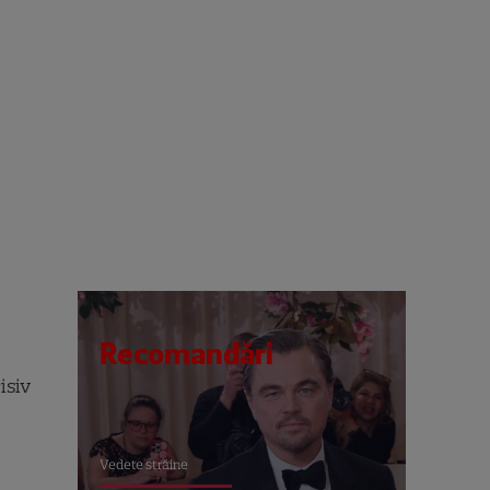
Recomandări
isiv
Vedete străine