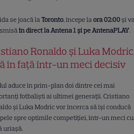
ida se joacă la
Toronto
, începe la
ora 02:00
și va
nsmisă
în direct la Antena 1 și pe AntenaPLAY
.
istiano Ronaldo și Luka Modric
ță în față într-un meci decisiv
ul aduce în prim-plan doi dintre cei mai
rtanți fotbaliști ai ultimei generații. Cristiano
ldo și Luka Modric vor încerca să își conducă
pele spre optimile competiției, într-un meci cu
 uriașă.