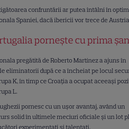
igătoarea confruntării ar putea întâlni în optim
onala Spaniei, dacă ibericii vor trece de Austria
rtugalia pornește cu prima șa
onala pregătită de Roberto Martínez a ajuns în
le eliminatorii după ce a încheiat pe locul sec
rupa K, în timp ce Croația a ocupat aceeași pozi
rupa L.
ughezii pornesc cu un ușor avantaj, având un
urs solid în ultimele meciuri oficiale și un lot p
ucători experimentați și talentați.