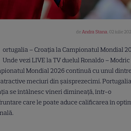
de
Andra Stana
,
02 iulie 20
ortugalia – Croația la Campionatul Mondial 2
Unde vezi LIVE la TV duelul Ronaldo – Modric
ionatul Mondial 2026 continuă cu unul dintre
atractive meciuri din șaisprezecimi. Portugalia
ția se întâlnesc vineri dimineață, într-o
runtare care le poate aduce calificarea în opti
inală.