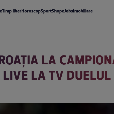
te
Timp liber
Horoscop
Sport
Shop
eJobs
Imobiliare
CROAȚIA LA CAMPIO
I LIVE LA TV DUELU