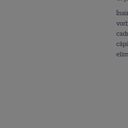
Înai
vorb
cadr
căpi
elim