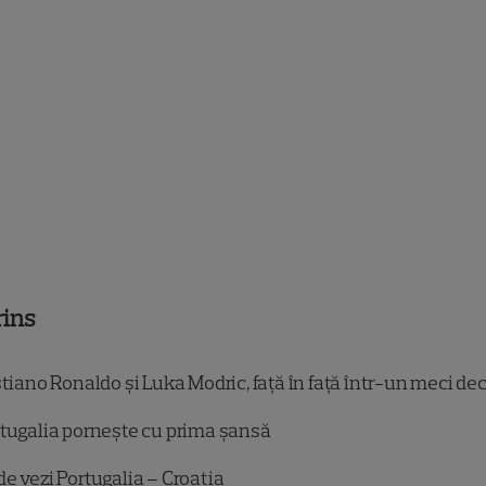
rins
tiano Ronaldo și Luka Modric, față în față într-un meci dec
tugalia pornește cu prima șansă
e vezi Portugalia – Croația