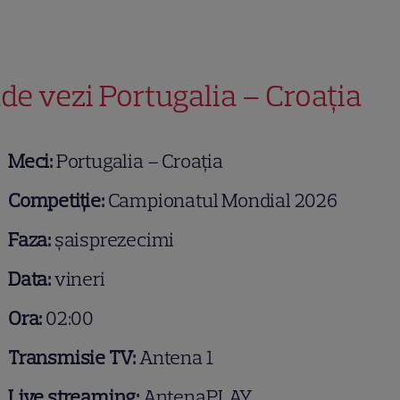
de vezi Portugalia – Croația
Meci:
Portugalia – Croația
Competiție:
Campionatul Mondial 2026
Faza:
șaisprezecimi
Data:
vineri
Ora:
02:00
Transmisie TV:
Antena 1
Live streaming:
AntenaPLAY