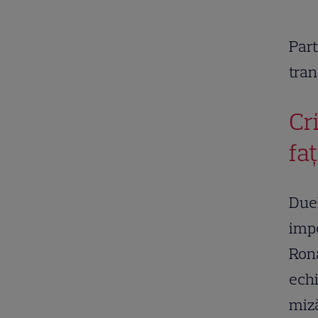
Part
tra
Cr
fa
Duel
impo
Rona
echi
miză