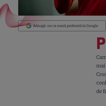
Adaugă-ne ca sursă preferată în Google
P
Camp
mai 
Croa
conf
de f