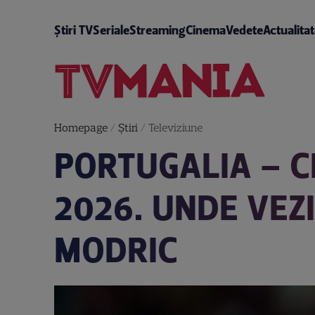
Știri TV
Seriale
Streaming
Cinema
Vedete
Actualita
Homepage
/
Știri
/
Televiziune
PORTUGALIA – 
2026. UNDE VEZ
MODRIC