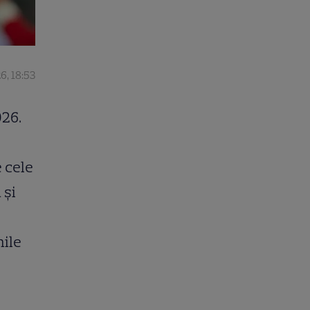
26, 18:53
026.
 cele
 și
mile