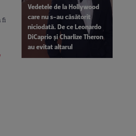
Vedetele de la Hollywood
care nu s-au căsătorit
 fi
niciodată. De ce Leonardo
DiCaprio și Charlize Theron
au evitat altarul
,