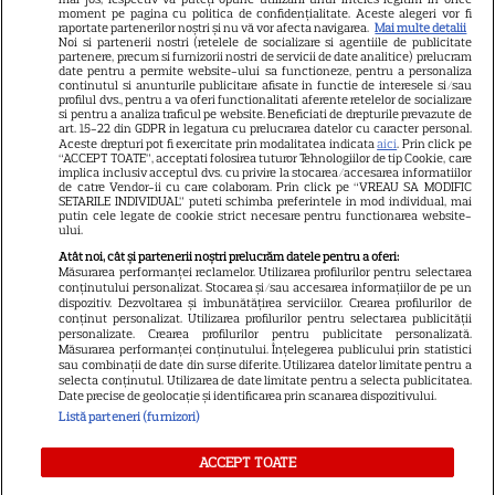
Dumnezeu mâna în cap!
moment pe pagina cu politica de confidențialitate. Aceste alegeri vor fi
Felicitări, să fiți fericiți! Că
raportate partenerilor noștri și nu vă vor afecta navigarea.
Mai multe detalii
Noi si partenerii nostri (retelele de socializare si agentiile de publicitate
partenere, precum si furnizorii nostri de servicii de date analitice) prelucram
frumoși sunteți!
date pentru a permite website-ului sa functioneze, pentru a personaliza
continutul si anunturile publicitare afisate in functie de interesele si/sau
profilul dvs., pentru a va oferi functionalitati aferente retelelor de socializare
si pentru a analiza traficul pe website. Beneficiati de drepturile prevazute de
Cătălin Crișan, gafă de
art. 15-22 din GDPR in legatura cu prelucrarea datelor cu caracter personal.
Aceste drepturi pot fi exercitate prin modalitatea indicata
aici
. Prin click pe
proporții după ce a anunțat că
“ACCEPT TOATE”, acceptati folosirea tuturor Tehnologiilor de tip Cookie, care
implica inclusiv acceptul dvs. cu privire la stocarea/accesarea informatiilor
s-a despărțit de iubită „Să mă
de catre Vendor-ii cu care colaboram. Prin click pe “VREAU SA MODIFIC
SETARILE INDIVIDUAL” puteti schimba preferintele in mod individual, mai
criticați ușor”. Internauții i-au
putin cele legate de cookie strict necesare pentru functionarea website-
ului.
bătut obrazul
Atât noi, cât și partenerii noștri prelucrăm datele pentru a oferi:
Măsurarea performanței reclamelor. Utilizarea profilurilor pentru selectarea
conținutului personalizat. Stocarea și/sau accesarea informațiilor de pe un
dispozitiv. Dezvoltarea și îmbunătățirea serviciilor. Crearea profilurilor de
Vedeta din România care a
conținut personalizat. Utilizarea profilurilor pentru selectarea publicității
personalizate. Crearea profilurilor pentru publicitate personalizată.
născut chiar de ziua ei. Anul
Măsurarea performanței conținutului. Înțelegerea publicului prin statistici
acesta face nunta de lemn!
sau combinații de date din surse diferite. Utilizarea datelor limitate pentru a
selecta conținutul. Utilizarea de date limitate pentru a selecta publicitatea.
Date precise de geolocație și identificarea prin scanarea dispozitivului.
Listă parteneri (furnizori)
ACCEPT TOATE