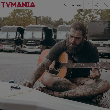
1
/
11